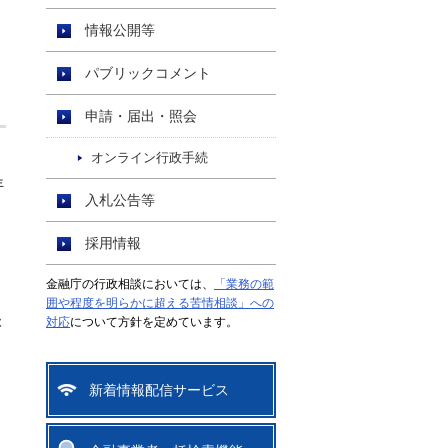
情報公開等
パブリックコメント
申請・届出・照会
オンライン行政手続
年
入札公告等
採用情報
金融庁の行政相談においては、
「業務の範
囲や程度を明らかに超える苦情相談」への
後
対応
について方針を定めています。
新着情報配信サービス