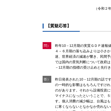
（令和２年
【質疑応答】
問）
昨年10－12月期の実質ＧＤＰ速報
４－６月期の落ち込みよりは小さか
迷、世界経済の減速が響き、民間予
では国内の景気判断について政府は
－12月期の指標の受け止めと先行
答）
昨日発表された10－12月期の話
の一時的な影響はもちろんですけれ
のがあります。それから設備投資に
マイナスになったということで、５
す。個人消費の減少幅は、台風はも
に寒くならないとなかなか売れない