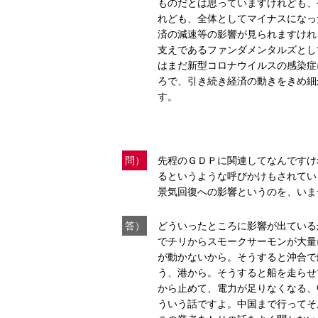
ものだとは思っていますけれども、
れども、全体としてマイナスになっ
済の減速等の影響が見られますけれ
支えであるファンダメンタルズとし
はまだ新型コロナウイルスの感染症
ろで、引き続き経済の動きをきめ細
す。
問）
先程のＧＤＰに関連してなんですけ
るというような呼びかけもされてい
景気回復への影響というのを、いま
答）
どういったところに影響が出ている
でチリからスモークサーモンが大量
が動かないから。そうすると沖合で
う、港から。そうすると船を走らせ
から止めて、電力が足りなくなる、
ういう話ですよ。中国まで行ってそ