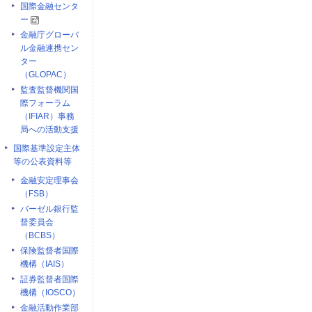
国際金融センタ
ー
金融庁グローバ
ル金融連携セン
ター
（GLOPAC）
監査監督機関国
際フォーラム
（IFIAR）事務
局への活動支援
国際基準設定主体
等の公表資料等
金融安定理事会
（FSB）
バーゼル銀行監
督委員会
（BCBS）
保険監督者国際
機構（IAIS）
証券監督者国際
機構（IOSCO）
金融活動作業部