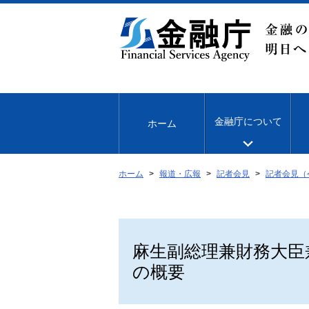
本
文
へ
移
動
金融庁について
ホーム
ホーム
報道・広報
記者会見
記者会見（
麻生副総理兼財務大臣
の概要