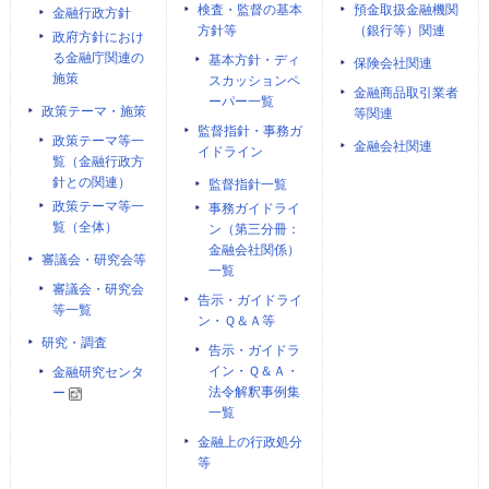
検査・監督の基本
預金取扱金融機関
金融行政方針
方針等
（銀行等）関連
政府方針におけ
る金融庁関連の
基本方針・ディ
保険会社関連
施策
スカッションペ
金融商品取引業者
ーパー一覧
政策テーマ・施策
等関連
監督指針・事務ガ
政策テーマ等一
金融会社関連
イドライン
覧（金融行政方
針との関連）
監督指針一覧
政策テーマ等一
事務ガイドライ
覧（全体）
ン（第三分冊：
金融会社関係）
審議会・研究会等
一覧
審議会・研究会
告示・ガイドライ
等一覧
ン・Ｑ＆Ａ等
研究・調査
告示・ガイドラ
イン・Ｑ＆Ａ・
金融研究センタ
法令解釈事例集
ー
一覧
金融上の行政処分
等