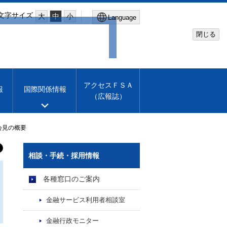
文字サイズ
大
中
小
Language
閉じる
Global Site
Financial Services Agency
アクセスＦＳＡ
報
国際関係情報
（広報誌）
Machine translation
English
会見の概要
相談・手続・採用情報
各種窓口のご案内
金融サービス利用者相談室
金融行政モニター