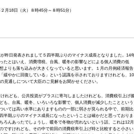
２月18日（火）８時45分～８時51分）
値が昨日発表されまして５四半期ぶりのマイナス成長となりました。14
ったとはいえ、消費増税、台風、暖冬の影響などによる個人消費の低
想よりも落ち込みが大きくなっていると思います。１月の月例経済報告
「緩やかに回復している」という認識を示されておりますけれども、10
きの見通しについて大臣のご見解をお聞かせください。
ですけれども、公共投資がプラスに寄与しましたけれども、消費税引上げ
ども、台風、暖冬、いろいろな影響で、個人消費が減少したことという
ついては高い水準にありますものの一部に弱さが見られる中で、前期比
四半期ぶりのマイナス成長になったということは確かだと思っておりま
ちろんあったでしょうし、暖冬で冬物が売れないという話、これは12月
のですけれども、その中で前回の消費税率引上げ時と比較すると小さい