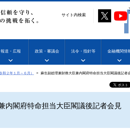
サイト内検索
報道・広報
政策・審議会
法令・指針等
金融機関情
令和２年１月～６月）
麻生副総理兼財務大臣兼内閣府特命担当大臣閣議後記者
兼内閣府特命担当大臣閣議後記者会見