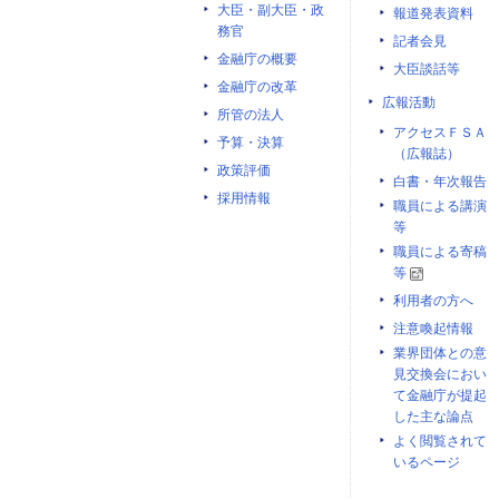
大臣・副大臣・政
報道発表資料
務官
記者会見
金融庁の概要
大臣談話等
金融庁の改革
広報活動
所管の法人
アクセスＦＳＡ
予算・決算
（広報誌）
政策評価
白書・年次報告
採用情報
職員による講演
等
職員による寄稿
等
利用者の方へ
注意喚起情報
業界団体との意
見交換会におい
て金融庁が提起
した主な論点
よく閲覧されて
いるページ