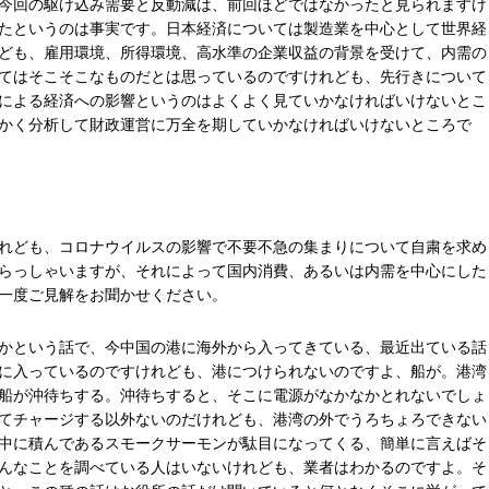
今回の駆け込み需要と反動減は、前回ほどではなかったと見られますけ
たというのは事実です。日本経済については製造業を中心として世界経
ども、雇用環境、所得環境、高水準の企業収益の背景を受けて、内需の
てはそこそこなものだとは思っているのですけれども、先行きについて
による経済への影響というのはよくよく見ていかなければいけないとこ
かく分析して財政運営に万全を期していかなければいけないところで
れども、コロナウイルスの影響で不要不急の集まりについて自粛を求め
らっしゃいますが、それによって国内消費、あるいは内需を中心にした
一度ご見解をお聞かせください。
かという話で、今中国の港に海外から入ってきている、最近出ている話
に入っているのですけれども、港につけられないのですよ、船が。港湾
船が沖待ちする。沖待ちすると、そこに電源がなかなかとれないでしょ
てチャージする以外ないのだけれども、港湾の外でうろちょろできない
中に積んであるスモークサーモンが駄目になってくる、簡単に言えばそ
んなことを調べている人はいないけれども、業者はわかるのですよ。そ