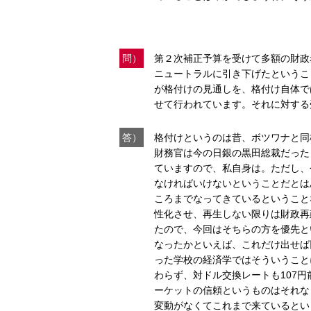
問）
第２次補正予算を受けて多額の財政
ニュートラルに引き下げたというこ
が格付けの見通しを、格付け自体で
せて行われています。それに対する
答）
格付けというのは昔、ボツワナと同
財務官は今の日銀の黒田総裁だった
ていますので、私自身は。ただし、
なければいけないということだとは
ころまでなってきているということ
性化させ、再生しない限りは財政再
たので、今回はそちらの方を優先と
なったかといえば、これだけ出せば
った学校の経済学ではそういうこと
わらず、対ドル交換レートも107
ーケットの信頼というものはそれな
変動がなくてこれまで来ているとい