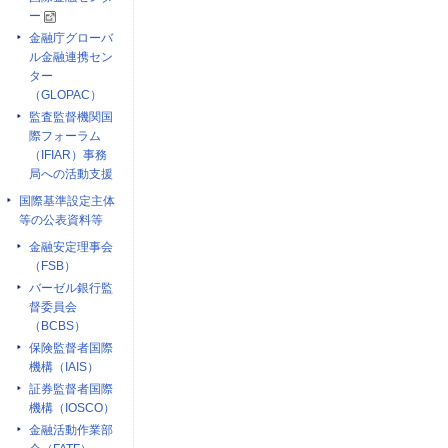
ー
金融庁グローバ
ル金融連携セン
ター
（GLOPAC）
監査監督機関国
際フォーラム
（IFIAR）事務
局への活動支援
国際基準設定主体
等の公表資料等
金融安定理事会
（FSB）
バーゼル銀行監
督委員会
（BCBS）
保険監督者国際
機構（IAIS）
証券監督者国際
機構（IOSCO）
金融活動作業部