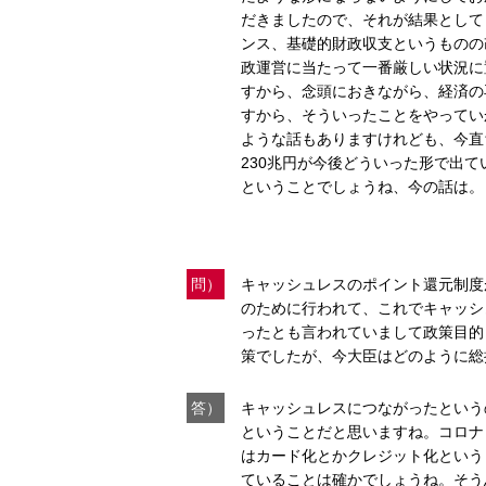
だきましたので、それが結果として
ンス、基礎的財政収支というものの
政運営に当たって一番厳しい状況に
すから、念頭におきながら、経済の
すから、そういったことをやってい
ような話もありますけれども、今直
230兆円が今後どういった形で出
ということでしょうね、今の話は。
問）
キャッシュレスのポイント還元制度
のために行われて、これでキャッシ
ったとも言われていまして政策目的
策でしたが、今大臣はどのように総
答）
キャッシュレスにつながったという
ということだと思いますね。コロナ
はカード化とかクレジット化という
ていることは確かでしょうね。そう