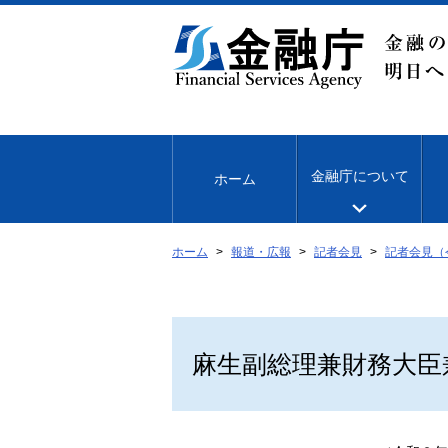
本
文
へ
移
動
金融庁について
ホーム
ホーム
報道・広報
記者会見
記者会見（
麻生副総理兼財務大臣