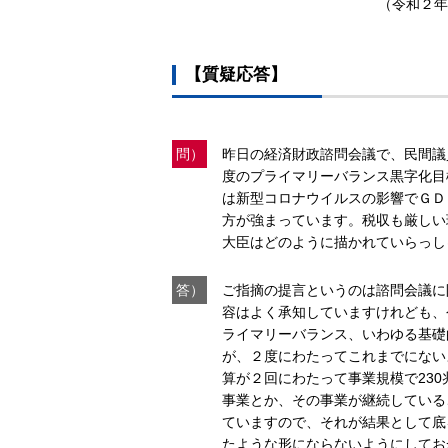
（令和２年
【質疑応答】
問）
昨日の経済財政諮問会議で、民間議
度のプライマリーバランス黒字化目
は新型コロナウイルスの影響でＧＤ
方が強まっています。税収も厳しい
大臣はどのように描かれていらっし
答）
ご指摘の提言というのは諮問会議に
容はよく承知していますけれども、
ライマリーバランス、いわゆる基礎
が、２度にわたってこれまでにない
算が２回にわたって事業規模で23
事業とか、その事業が継続している
ていますので、それが結果として底
たような形にならないようにしてお