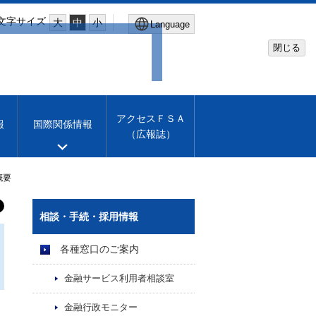
文字サイズ
大
中
小
Language
閉じる
Global Site
Financial Services Agency
アクセスＦＳＡ
報
国際関係情報
（広報誌）
Machine translation
English
概要
相談・手続・採用情報
各種窓口のご案内
金融サービス利用者相談室
金融行政モニター