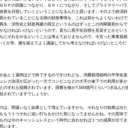
ＧＤＰの回復につながり、ＧＮＩにつながり、そしてプライマリーバラ
改善を目指していくということになるんだと思います。その上で経済財
置かれていることになる国の財政事情を、これは前からよくないわけで
再生・活性化と財政再建の両立というものはずっとこの内閣最初からで
かなければいけないというので、直ちに黒字化目標を見直すとかという
ちにそれをやるということは考えておりませんので、今言った事業規模
ていくか等、腰を据えてよく議論してから考えなければいけないところだ
があと１週間ほどで終了するのですけれども、消費税増税時の平準化策
ュレス決済が広がった一方でコンビニなどの大手の傘下での利用が多か
とのずれも指摘されています。国費を確か7,500億円ぐらいつぎ込んだ
括されていますでしょうか。
のは、間違いなく結果として増えていますから、それなりの効果は出た
ももう１つそれに追い打ちをかけた形になってませんかね。その意味で
ものは今のキャッシュレスという時代に合わせれば１つの成果が出てき
思います。