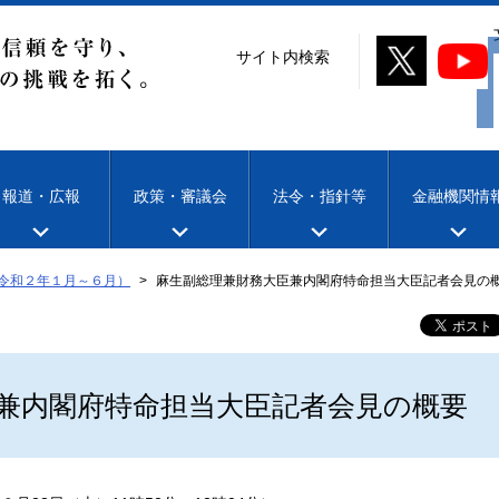
サイト内検索
報道・広報
政策・審議会
法令・指針等
金融機関情
令和２年１月～６月）
麻生副総理兼財務大臣兼内閣府特命担当大臣記者会見の
兼内閣府特命担当大臣記者会見の概要