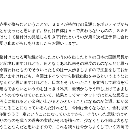
赤字が膨らむということで、Ｓ＆Ｐが格付けの見通しをポジティブから
とがあったと思います。格付け自体はＡ＋で変わらないものの、Ｓ＆Ｐ
はなくて格付けの見通しを引き下げたというのが第２次補正予算に合わ
受け止めがもしありましたらお願いします。
格付けになる可能性があったというのを出したときの日本の国際局長か
と記憶しますけれども、何となくあれ以来その程度のものなんだと思っ
今言われたものでそういったものは一人歩きしますので注意をしておか
思いますけれども、今回はドイツですら財政出動をやるというようなと
なんだと思いますけれども、日本もそういったことを覚悟して経済を活
建もできないというのをはっきり私共、最初からそう申し上げてきまし
いうのでやらせていただいて、結果としてマーケットではどんな反応に
円安に振れるとか金利が上がるとかということになるのが普通。私が習
になることになっているんだけれども、今回は全くならない。金利は変
円前後でほぼ一定ということになっていますから、そういった意味ではマ
りのものを我々の過去の実績がそれを補って、少なくとも今回は大きな
うことなんだと思いますので、これを我々は今からよくしていく方向で