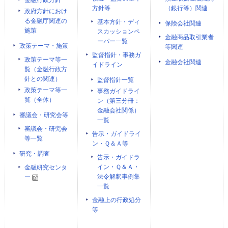
金融行政方針
方針等
（銀行等）関連
政府方針におけ
る金融庁関連の
基本方針・ディ
保険会社関連
施策
スカッションペ
金融商品取引業者
ーパー一覧
政策テーマ・施策
等関連
監督指針・事務ガ
政策テーマ等一
金融会社関連
イドライン
覧（金融行政方
針との関連）
監督指針一覧
政策テーマ等一
事務ガイドライ
覧（全体）
ン（第三分冊：
金融会社関係）
審議会・研究会等
一覧
審議会・研究会
告示・ガイドライ
等一覧
ン・Ｑ＆Ａ等
研究・調査
告示・ガイドラ
イン・Ｑ＆Ａ・
金融研究センタ
法令解釈事例集
ー
一覧
金融上の行政処分
等