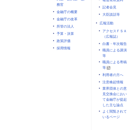
報道発表資料
務官
記者会見
金融庁の概要
大臣談話等
金融庁の改革
広報活動
所管の法人
アクセスＦＳＡ
予算・決算
（広報誌）
政策評価
白書・年次報告
採用情報
職員による講演
等
職員による寄稿
等
利用者の方へ
注意喚起情報
業界団体との意
見交換会におい
て金融庁が提起
した主な論点
よく閲覧されて
いるページ