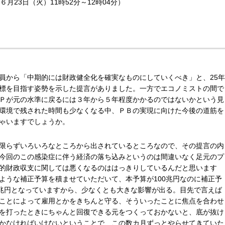
６月23日（火）11時52分～12時04分）
員から「中期的には財政健全化を確実なものにしていくべき」と、25年
標を目指す姿勢を示した提言がありました。一方でエコノミストの間で
Ｐが元の水準に戻るには３年から５年程度かかるのではないかという見
環境で残された時間も少なくなる中、ＰＢの実現に向けた今後の道筋を
ゃいますでしょうか。
限らずいろいろなところから出されているところなので、その提言の内
今回のこの感染症に伴う経済の落ち込みというのは間違いなく足元のプ
的財政収支に関しては悪くなるのははっきりしているんだと思います
ような補正予算を積ませていただいて、本予算が100兆円なのに補正予
0兆円となっていますから、少なくとも大きな影響が出る。目先で言えば
ことによって雇用とかをきちんと守る、そういったことに焦点を合わせ
を打ったときにちゃんと回復できる元をつくっておかないと、底が抜け
かなければいけないということで、この数カ月ずっとやらせてきていた