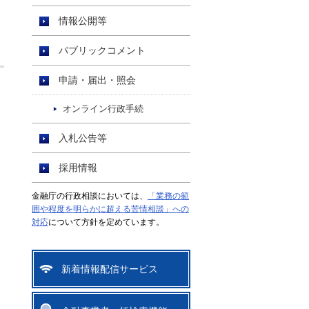
情報公開等
パブリックコメント
申請・届出・照会
オンライン行政手続
入札公告等
採用情報
金融庁の行政相談においては、
「業務の範
囲や程度を明らかに超える苦情相談」への
対応
について方針を定めています。
新着情報配信サービス