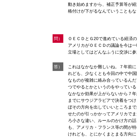
動き始めますから、補正予算等が経
格付けが下がるなんていうこともな
問）
ＯＥＣＤとＧ20で進めている経済
アメリカがＯＥＣＤの議論を今は一
立場としてはどんなふうに交渉に参
答）
これはなかなか難しいね。７年前に
れども、少なくとも今回の中で中国
なものが複雑に絡み合っているんだ
つでやるとかというのをやっている
なかなか効果が上がらないから７年
までにサウジアラビアで決着をつけ
ぼその方向を出していいところまで
せたのが引っかかってアメリカでま
ろ小さな違い、ルールのかけ方の話
も、アメリカ・フランス等の間が特
けれども、とにかくまとまる方向に