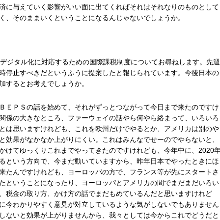
済に与えていく影響がいい面に出てくればそれはそれなりのものとして
く、そのままいくということになるんじゃないでしょうか。
のデジタル化に対応するための国際課税制度についてお尋ねします。先週
時停止すべきだというふうに提案したと報じられています。今後日本の
加するとお考えでしょうか。
ＢＥＰＳの話を始めて、それがずっとつながって今日まで来たのですけ
関係の大きなところ、ファーウェイの話やら何やら絡まって、いろいろ
とは思いますけれども、これを欧州だけでやるとか、アメリカは別のや
と効果がなかなか上がりにくい。これはみんなでせーのでやらないと、
かけてゆっくりこれまでやってきたのですけれども、今年中に、2020
るという方向で、今まだ動いていますから、昨年日本でやったときにほ
来たんですけれども、ヨーロッパの方で、フランス等が先にスタートさ
たということになったり、ヨーロッパとアメリカの間でまだまだいろい
、税金の取り方、かけ方の話でまだもめているんだと思いますけれど
に今わかりやすく意見が対立しているような気がしないでもありません
しないと効果が上がりませんから、我々としては今からこれでどうだと