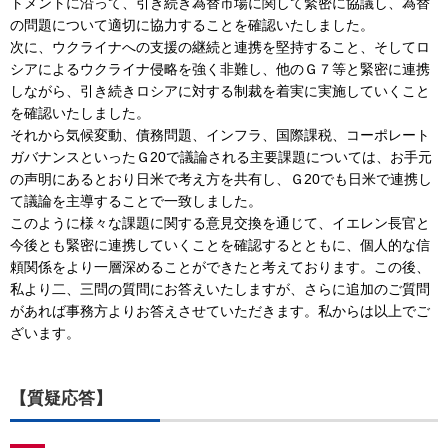
トメントに沿って、引き続き為替市場に関して緊密に協議し、為替
の問題について適切に協力することを確認いたしました。
次に、ウクライナへの支援の継続と連携を堅持すること、そしてロ
シアによるウクライナ侵略を強く非難し、他のＧ７等と緊密に連携
しながら、引き続きロシアに対する制裁を着実に実施していくこと
を確認いたしました。
それから気候変動、債務問題、インフラ、国際課税、コーポレート
ガバナンスといったＧ20で議論される主要課題については、お手元
の声明にあるとおり日米で考え方を共有し、Ｇ20でも日米で連携し
て議論を主導することで一致しました。
このように様々な課題に関する意見交換を通じて、イエレン長官と
今後とも緊密に連携していくことを確認するとともに、個人的な信
頼関係をより一層深めることができたと考えております。この後、
私より二、三問の質問にお答えいたしますが、さらに追加のご質問
があれば事務方よりお答えさせていただきます。私からは以上でご
ざいます。
【質疑応答】