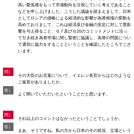
高い緊張感をもって市場動向を注視していく考えであること
などを申し上げました。こうした議論を踏まえまして、日米
としてロシアの侵略による経済的な影響が為替相場の変動を
高めておりまして、これは経済及び金融の安定に対して悪影
響を与え得ること、Ｇ７及びＧ20のコミットメントに沿っ
て引き続き為替市場に関し緊密に協議し、為替の問題につい
て適切に協力をすることということを確認したところでござ
います。
問）
その大臣のお言葉について、イエレン長官からはどのような
ご返答がありましたか。
答）
よく聞いていただいたということだと思います。
問）
それ以上のコメントはなかったということでしょうか。
答）
まあ、そうですね。私の方から日本の今の状況、立場という