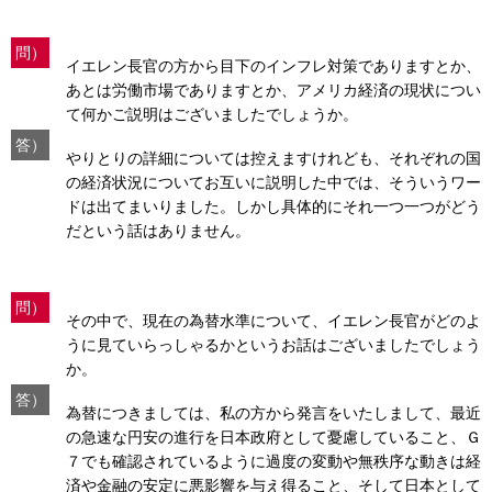
問）
イエレン長官の方から目下のインフレ対策でありますとか、
あとは労働市場でありますとか、アメリカ経済の現状につい
て何かご説明はございましたでしょうか。
答）
やりとりの詳細については控えますけれども、それぞれの国
の経済状況についてお互いに説明した中では、そういうワー
ドは出てまいりました。しかし具体的にそれ一つ一つがどう
だという話はありません。
問）
その中で、現在の為替水準について、イエレン長官がどのよ
うに見ていらっしゃるかというお話はございましたでしょう
か。
答）
為替につきましては、私の方から発言をいたしまして、最近
の急速な円安の進行を日本政府として憂慮していること、Ｇ
７でも確認されているように過度の変動や無秩序な動きは経
済や金融の安定に悪影響を与え得ること、そして日本として