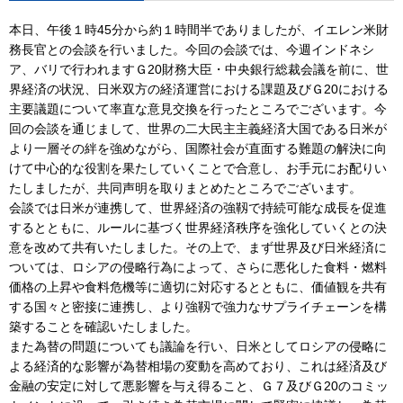
本日、午後１時45分から約１時間半でありましたが、イエレン米財
務長官との会談を行いました。今回の会談では、今週インドネシ
ア、バリで行われますＧ20財務大臣・中央銀行総裁会議を前に、世
界経済の状況、日米双方の経済運営における課題及びＧ20における
主要議題について率直な意見交換を行ったところでございます。今
回の会談を通じまして、世界の二大民主主義経済大国である日米が
より一層その絆を強めながら、国際社会が直面する難題の解決に向
けて中心的な役割を果たしていくことで合意し、お手元にお配りい
たしましたが、共同声明を取りまとめたところでございます。
会談では日米が連携して、世界経済の強靱で持続可能な成長を促進
するとともに、ルールに基づく世界経済秩序を強化していくとの決
意を改めて共有いたしました。その上で、まず世界及び日米経済に
ついては、ロシアの侵略行為によって、さらに悪化した食料・燃料
価格の上昇や食料危機等に適切に対応するとともに、価値観を共有
する国々と密接に連携し、より強靱で強力なサプライチェーンを構
築することを確認いたしました。
また為替の問題についても議論を行い、日米としてロシアの侵略に
よる経済的な影響が為替相場の変動を高めており、これは経済及び
金融の安定に対して悪影響を与え得ること、Ｇ７及びＧ20のコミッ