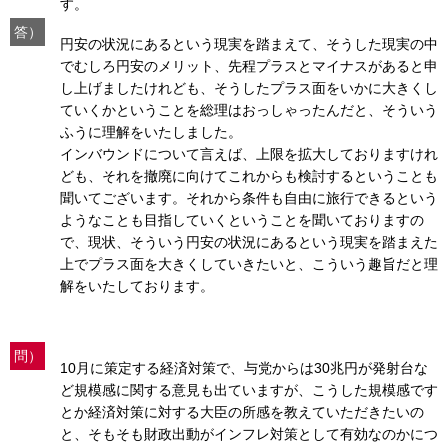
す。
答）
円安の状況にあるという現実を踏まえて、そうした現実の中
でむしろ円安のメリット、先程プラスとマイナスがあると申
し上げましたけれども、そうしたプラス面をいかに大きくし
ていくかということを総理はおっしゃったんだと、そういう
ふうに理解をいたしました。
インバウンドについて言えば、上限を拡大しておりますけれ
ども、それを撤廃に向けてこれからも検討するということも
聞いてございます。それから条件も自由に旅行できるという
ようなことも目指していくということを聞いておりますの
で、現状、そういう円安の状況にあるという現実を踏まえた
上でプラス面を大きくしていきたいと、こういう趣旨だと理
解をいたしております。
問）
10月に策定する経済対策で、与党からは30兆円が発射台な
ど規模感に関する意見も出ていますが、こうした規模感です
とか経済対策に対する大臣の所感を教えていただきたいの
と、そもそも財政出動がインフレ対策として有効なのかにつ