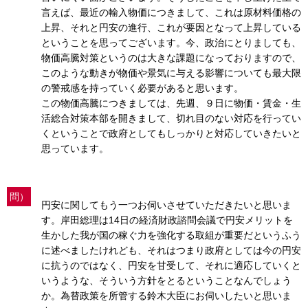
言えば、最近の輸入物価につきまして、これは原材料価格の
上昇、それと円安の進行、これが要因となって上昇している
ということを思ってございます。今、政治にとりましても、
物価高騰対策というのは大きな課題になっておりますので、
このような動きが物価や景気に与える影響についても最大限
の警戒感を持っていく必要があると思います。
この物価高騰につきましては、先週、９日に物価・賃金・生
活総合対策本部を開きまして、切れ目のない対応を行ってい
くということで政府としてもしっかりと対応していきたいと
思っています。
問）
円安に関してもう一つお伺いさせていただきたいと思いま
す。岸田総理は14日の経済財政諮問会議で円安メリットを
生かした我が国の稼ぐ力を強化する取組が重要だというふう
に述べましたけれども、それはつまり政府としては今の円安
に抗うのではなく、円安を甘受して、それに適応していくと
いうような、そういう方針をとるということなんでしょう
か。為替政策を所管する鈴木大臣にお伺いしたいと思いま