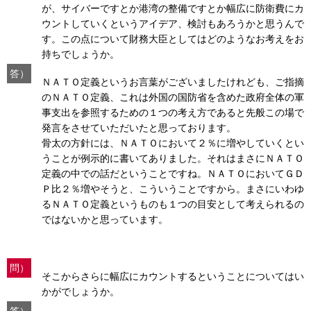
が、サイバーですとか港湾の整備ですとか幅広に防衛費にカ
ウントしていくというアイデア、検討もあろうかと思うんで
す。この点について財務大臣としてはどのようなお考えをお
持ちでしょうか。
答）
ＮＡＴＯ定義というお言葉がございましたけれども、ご指摘
のＮＡＴＯ定義、これは外国の国防省を含めた政府全体の軍
事支出を参照するための１つの考え方であると先般この場で
発言をさせていただいたと思っております。
骨太の方針には、ＮＡＴＯにおいて２％に増やしていくとい
うことが例示的に書いてありました。それはまさにＮＡＴＯ
定義の中での話だということですね。ＮＡＴＯにおいてＧＤ
Ｐ比２％増やそうと、こういうことですから。まさにいわゆ
るＮＡＴＯ定義というものも１つの目安として考えられるの
ではないかと思っています。
問）
そこからさらに幅広にカウントするということについてはい
かがでしょうか。