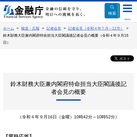
本
文
検索
へ
MENU
移
ホーム
報道・広報
記者会見
記者会見（令和４年７月～12月）
動
鈴木財務大臣兼内閣府特命担当大臣閣議後記者会見の概要（令和４年９月16
日）
鈴木財務大臣兼内閣府特命担当大臣閣議後記
者会見の概要
（令和４年９月16日（金曜）10時42分～10時52分）
【質疑応答】