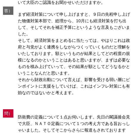
いて大臣のご認識をお聞かせいただけますか。
答）
まず経済対策について申し上げますと、９日の先程申し上げ
た物価対策本部で、総理から、10月にも経済対策を打ち出
して、そしてそれを補正予算にというような言及もございま
した。
そして、経済対策をまとめるに当たっては、やはりこれは政
府と与党がよく連携をしながらつくっていくものだと理解を
いたしております。額というものが結果としてどの程度の規
模になるのかということはあると思いますが、まずは必要な
ものを積み上げていって、その結果が額としてどうなるかと
いうことなんだと思います。
それから財政出動について言えば、影響を受ける弱い層にピ
ンポイントに支援をしていけば、これはインフレ対策にも有
効なのではないかと考えます。
問）
防衛費の定義について１点お伺いします。先日の閣議後会見
で大臣、ＮＡＴＯ定義について１つの考え方である旨おっし
ゃいました。そしてそこからさらに報道もされております