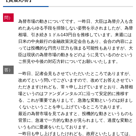
問）
為替市場の動きについてです。一昨日、大臣は為替介入も含
めたあらゆる手段を排除しない姿勢を示されましたが、為替
相場、引き続き１ドル143円台を推移しています。来週には
日米の中央銀行の金融政策決定会合もあり、会合の内容によ
っては投機的な円売り圧力も強まる可能性もありますが、大
臣は現状の為替市場の動きをどのように見ているのかという
ご所見や今後の対応方針についてお願いいたします。
答）
一昨日、記者会見もさせていただいたところでありますが、
改めてという問いでございますので、改めてお答えさせてい
ただきますけれども、常々申し上げていますとおり、為替相
場というのはファンダメンタルズに沿って安定的に推移す
る、これが重要でありまして、急激な変動というのは好まし
くないということを申し上げているところであります。
最近の為替市場を見てみますと、投機的な動きというものも
背景に、急速で一方的な動きが見られまして、過度な変動と
いうものに憂慮をいたしております。
一昨日も申し上げましたけれども、政府といたしましては、