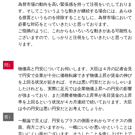
為替市場の動向を高い緊張感を持って注視をいたしておりま
す。そしてこういうような動きが継続する場合には、あらゆ
る措置というものを排除することなしに、為替市場において
必要な対応をとっていきたいと思っております。
ご指摘のように、これからもいろいろな動きがある可能性も
ございますので、しっかりと注視をしていきたいと思ってお
ります。
問）
物価高と円安についてお伺いします。大臣は４月の記者会見
で円安で企業が十分に価格転嫁できず物価上昇が賃金の伸び
を上回る状況が起きれば、それは悪い円安だとおっしゃいま
したけれども、実際に足元では企業物価上昇への円安の影響
が強まっており、また消費者物価の上昇率が名目賃金の上昇
率を上回るという状況が４カ月連続で続いております。大臣
は今の円安は悪い円安だとお考えでしょうか。
答）
一般論で言えば、円安もプラスの側面それからマイナスの側
面、両方ございますから、一概にいいか悪いかということは
言いにくい面がございます。そうしたことを申し上げた上で