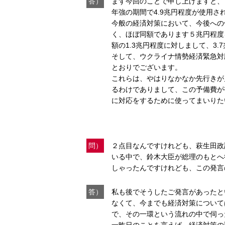
答）
まず今回のことで申し上げますと、
年強の期間で4.9兆円程度が使用さ
今般の経済対策において、今後への
く、ほぼ同額であります５兆円程度
額の1.3兆円程度に対しまして、3
そして、ウクライナ情勢経済緊急対
とおりでございます。
これらは、やはりなかなか先行きが
るわけでありまして、この予備費が
に対応をするために使ってまいりた
問）
２点目なんですけれども、萩生田政
いる中で、鈴木大臣が総理のもとへ
しゃったんですけれども、この発言
答）
私も後でそうしたご発言があったと
なくて、今までも経済対策について
で、その一環という流れの中で伺っ