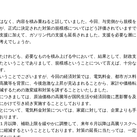
はなく、内容を積み重ねると話していました。今回、与党側から規模を
が、正式に決定された対策の規模感についてはどう評価されていますで
支援に加えて、ガソリン代の支援も延長されました。支援を必要な層に
考えでしょうか。
たけれども、必要なものを積み上げる中において、結果として、財政支
なったということでありまして、規模感ということについて言えば、十分な
す。
いうことでございますが、今回の経済対策では、電気料金、都市ガス料
高騰等を背景に、今後急激な上昇が見込まれることから、家計や価格転
減するための激変緩和対策を講ずることといたしました。
につきましては、原油価格の高騰等が国民生活や経済回復に悪影響を及
にかけて引き続き実施することとしております。
とについて、電気料金対策については、家庭に対しては、企業よりも手
おります。
１月以降、補助上限を緩やかに調整して、来年６月以降は高騰リスクへ
に縮減するということとしております。対策の延長に当たっては、一定