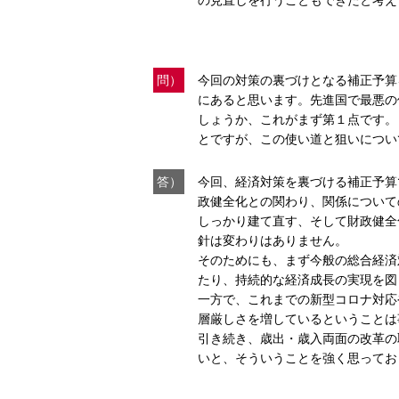
の見直しを行うこともできたと考え
問）
今回の対策の裏づけとなる補正予算
にあると思います。先進国で最悪の
しょうか、これがまず第１点です。
とですが、この使い道と狙いについ
答）
今回、経済対策を裏づける補正予算
政健全化との関わり、関係について
しっかり建て直す、そして財政健全
針は変わりはありません。
そのためにも、まず今般の総合経済
たり、持続的な経済成長の実現を図
一方で、これまでの新型コロナ対応
層厳しさを増しているということは
引き続き、歳出・歳入両面の改革の
いと、そういうことを強く思ってお