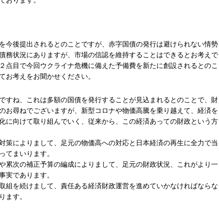
ております。
を今後提出されるとのことですが、赤字国債の発行は避けられない情勢
債務状況にありますが、市場の信認を維持することはできるとお考えで
２点目で今回ウクライナ危機に備えた予備費を新たに創設されるとのこ
てお考えをお聞かせください。
ですね、これは多額の国債を発行することが見込まれるとのことで、財
のお尋ねでございますが、新型コロナや物価高騰を乗り越えて、経済を
化に向けて取り組んでいく、従来から、この経済あっての財政という方
対策によりまして、足元の物価高への対応と日本経済の再生に全力で当
ってまいります。
や累次の補正予算の編成によりまして、足元の財政状況、これがより一
事実であります。
取組を続けまして、責任ある経済財政運営を進めていかなければならな
ります。