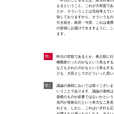
一昨日のことを言えば、経済対策の
えるということ、これが大前提であ
とか、そういうことは毛頭考えてい
知しておりますから、そういうもの
引き続き、政府・与党、これは連携
の皆様にお届けできますように、こ
ます。
問）
昨日の官邸であるとか、夜公邸に行
構難産だったのかなという気もする
などもされたのかなという気もする
ども、大臣としてのどういった思い
答）
議論の過程においては様々ございま
いうことであります。議論の過程は
規模のものが必要ではないかという
兆円が発射台だという有力なご意見
れども、しかし、これはいずれも正
が増えたり減ったりしたと、そうい