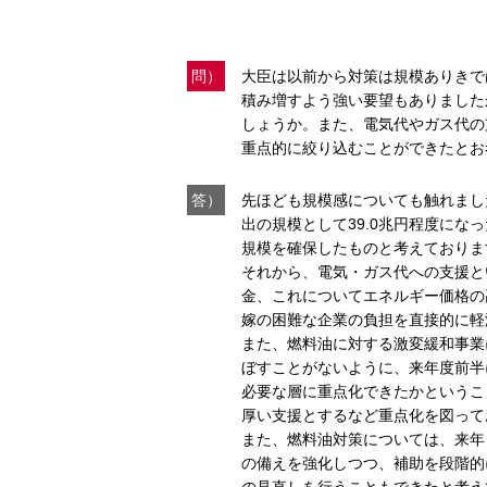
問）
大臣は以前から対策は規模ありきで
積み増すよう強い要望もありました
しょうか。また、電気代やガス代の
重点的に絞り込むことができたとお
答）
先ほども規模感についても触れまし
出の規模として39.0兆円程度に
規模を確保したものと考えておりま
それから、電気・ガス代への支援と
金、これについてエネルギー価格の
嫁の困難な企業の負担を直接的に軽
また、燃料油に対する激変緩和事業
ぼすことがないように、来年度前半
必要な層に重点化できたかというこ
厚い支援とするなど重点化を図って
また、燃料油対策については、来年
の備えを強化しつつ、補助を段階的