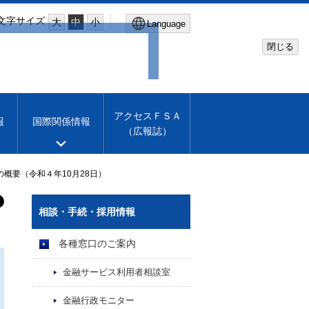
文字サイズ
大
中
小
Language
閉じる
Global Site
Financial Services Agency
アクセスＦＳＡ
報
国際関係情報
（広報誌）
Machine translation
English
概要（令和４年10月28日）
相談・手続・採用情報
各種窓口のご案内
金融サービス利用者相談室
金融行政モニター