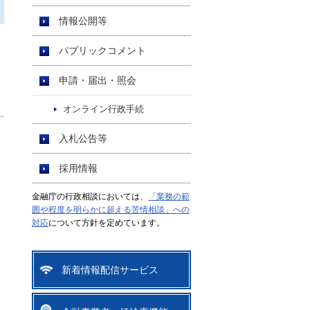
情報公開等
パブリックコメント
申請・届出・照会
オンライン行政手続
入札公告等
採用情報
金融庁の行政相談においては、
「業務の範
囲や程度を明らかに超える苦情相談」への
対応
について方針を定めています。
新着情報配信サービス