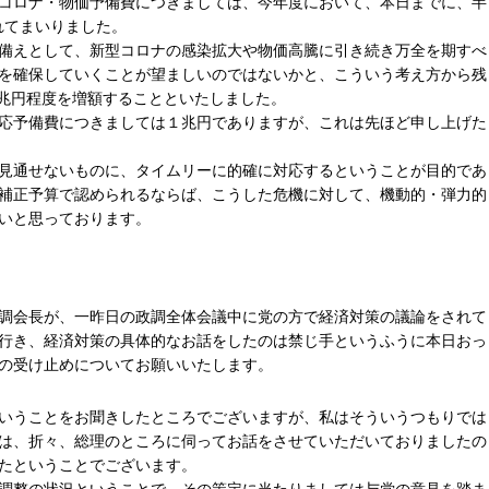
コロナ・物価予備費につきましては、今年度において、本日までに、半
れてまいりました。
備えとして、新型コロナの感染拡大や物価高騰に引き続き万全を期すべ
を確保していくことが望ましいのではないかと、こういう考え方から残
.7兆円程度を増額することといたしました。
応予備費につきましては１兆円でありますが、これは先ほど申し上げた
見通せないものに、タイムリーに的確に対応するということが目的であ
補正予算で認められるならば、こうした危機に対して、機動的・弾力的
いと思っております。
調会長が、一昨日の政調全体会議中に党の方で経済対策の議論をされて
行き、経済対策の具体的なお話をしたのは禁じ手というふうに本日おっ
の受け止めについてお願いいたします。
いうことをお聞きしたところでございますが、私はそういうつもりでは
は、折々、総理のところに伺ってお話をさせていただいておりましたの
たということでございます。