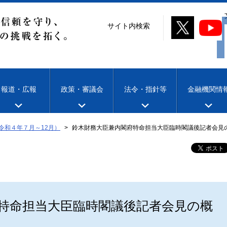
サイト内検索
報道・広報
政策・審議会
法令・指針等
金融機関情
令和４年７月～12月）
鈴木財務大臣兼内閣府特命担当大臣臨時閣議後記者会見の
特命担当大臣臨時閣議後記者会見の概