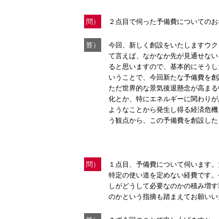
問）
２点目で伺った予備費についてのお
答）
今回、新しく創設をいたしますウク
て言えば、なかなか先が見通せない
ると思いますので、基本的にそうし
いうことで、今回新たな予備費を創
ただ世界的な景気後退懸念が高まる
化とか、特にエネルギーに関わりが
ようなことから発生し得る経済危機
う観点から、この予備費を創設した
問）
１点目、予備費について伺います。
特定の使い道を定めない経費です。
しがどうして必要なのかの積み増す
のかという指摘も踏まえてお願いい