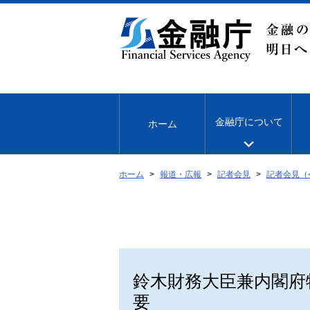
本
文
へ
移
動
金融庁について
ホーム
ホーム
報道・広報
記者会見
記者会見（
鈴木財務大臣兼内閣府
要