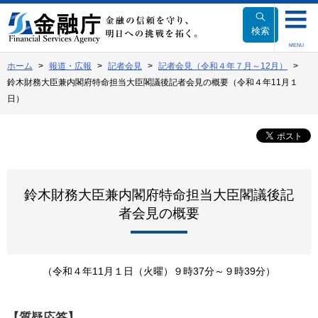
本
文
検索
へ
MENU
移
ホーム
報道・広報
記者会見
記者会見（令和４年７月～12月）
動
鈴木財務大臣兼内閣府特命担当大臣閣議後記者会見の概要（令和４年11月１
日）
鈴木財務大臣兼内閣府特命担当大臣閣議後記
者会見の概要
（令和４年11月１日（火曜）９時37分～９時39分）
【質疑応答】