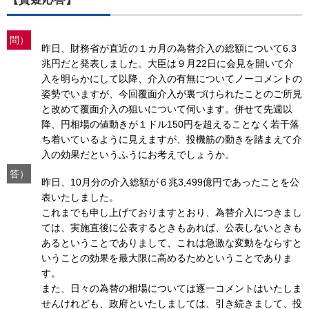
問）
昨日、財務省が直近の１カ月の為替介入の総額について6.3
兆円だと発表しました。大臣は９月22日に会見を開いて介
入を明らかにして以降、介入の有無についてノーコメントの
姿勢でいますが、今回覆面介入が裏づけられたことのご所見
と改めて覆面介入の狙いについて伺います。併せて先週以
降、円相場の値動きが１ドル150円を超えることなく若干落
ち着いているように見えますが、投機筋の動きを踏まえて介
入の効果だというふうにお考えでしょうか。
答）
昨日、10月分の介入総額が６兆3,499億円であったことを公
表いたしました。
これまでも申し上げておりますとおり、為替介入につきまし
ては、実施直後に公表するときもあれば、公表しないときも
あるということでありまして、これは急激な変動をならすと
いうことの効果を最大限に高めるためということでありま
す。
また、日々の為替の相場については逐一コメントはいたしま
せんけれども、政府といたしましては、引き続きまして、投