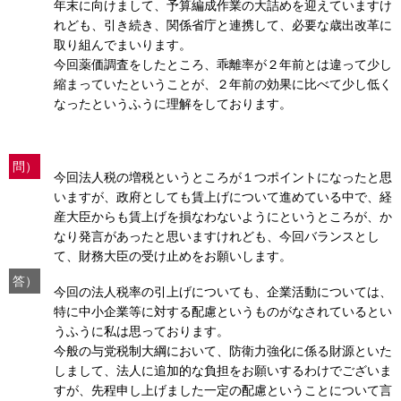
年末に向けまして、予算編成作業の大詰めを迎えていますけ
れども、引き続き、関係省庁と連携して、必要な歳出改革に
取り組んでまいります。
今回薬価調査をしたところ、乖離率が２年前とは違って少し
縮まっていたということが、２年前の効果に比べて少し低く
なったというふうに理解をしております。
問）
今回法人税の増税というところが１つポイントになったと思
いますが、政府としても賃上げについて進めている中で、経
産大臣からも賃上げを損なわないようにというところが、か
なり発言があったと思いますけれども、今回バランスとし
て、財務大臣の受け止めをお願いします。
答）
今回の法人税率の引上げについても、企業活動については、
特に中小企業等に対する配慮というものがなされているとい
うふうに私は思っております。
今般の与党税制大綱において、防衛力強化に係る財源といた
しまして、法人に追加的な負担をお願いするわけでございま
すが、先程申し上げました一定の配慮ということについて言