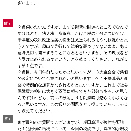
ざいます。
問）
２点伺いたいんですが、まず防衛費の財源のところでなんで
すけれども、法人税、所得税、たばこ税の部分については、
来年度の税制改正法案の提出は見送られるような状況かと思
うんですが、歳出が先行して法的な裏づけがないまま、ある
意味見切り発車することになると思いますが、その現状をど
う受け止められるかということを教えてください。これがま
ず第１点です。
２点目、今日午前だったかと思いますが、３大臣会合で薬価
の改定について合意されたかと思います。今回不採算品と新
薬で特例的な加算がなされるかと思いますが、これまで社会
保障費の抑制は大きく薬価に頼ってきた部分もあるかと思う
んですけれども、前回の改定よりも削減幅は恐らく小さくな
ると思いますが、この辺りの問題をどう捉えていらっしゃる
か教えてください。
答）
まず最初のご質問でございますが、岸田総理が検討を要請し
た１兆円強の増税について、今回の税調では、具体的な増税