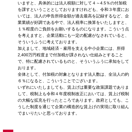
いますと、具体的には法人税額に対して４～4.5％の付加税
を課すということとしておりますけれども、令和３年度にお
いては、法人の申告所得金額が過去最高を記録するなど、企
業業績が好調である中で、法人税率に換算をいたしますと、
１％程度のご負担をお願いするものになります。こういう点
を考えますと、企業活動にも一定の配慮がなされていると、
そういうふうに考えております。
加えまして、地域経済・雇用を支える中小企業には、所得
2,400万円程度まで付加税が課されない仕組みとすること
で、特に配慮されているものと、そういうふうに承知をして
おります。
全体として、付加税の対象となります法人数は、全法人の約
６％になると、こういうことでございます。
いずれにいたしましても、賃上げは重要な政策課題でありま
して、税制上も令和４年度税制改正においては、賃上げ税制
の大幅な拡充を行ったところであります。政府としても、こ
うした制度を通じて企業の構造的な賃上げの実現に取り組ん
でまいりたいと思っております。