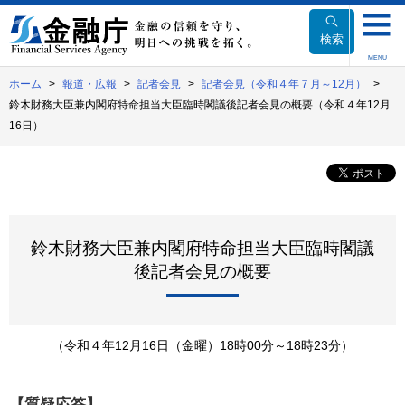
本
文
検索
へ
MENU
移
ホーム
報道・広報
記者会見
記者会見（令和４年７月～12月）
動
鈴木財務大臣兼内閣府特命担当大臣臨時閣議後記者会見の概要（令和４年12月
16日）
鈴木財務大臣兼内閣府特命担当大臣臨時閣議
後記者会見の概要
（令和４年12月16日（金曜）18時00分～18時23分）
【質疑応答】