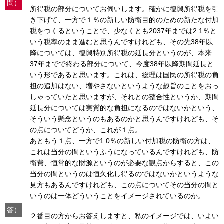
問）
所得税の部分についてお伺いします。確かに復興所得税を引
き下げて、一方で１％の新しい防衛目的のための新たな付加
税をつくるということで、少なくとも2037年までは2.1％と
いう税率のまま進むと思うんですけれども、その先38年以
降については、復興特別所得税の延長分というのが、本来
37年までで終わる部分について、今度38年以降期間延長と
いう形であると思います。これは、総理は国民の所得税の負
担の追加はない、増やさないというような趣旨のことをおっ
しゃっていたと思いますが、それとの整合性というか、期間
延長分については実質的な負担になるのではないかという、
そういう懸念というのもあるのかと思うんですけれども、そ
の点についてどうか、これが１点。
あともう１点、一方で1.0％の新しい付加税の防衛の方は、
これは当分の間というふうになっているんですけれども、防
衛費、恒常的な財源というのが必要な観点からすると、この
当分の間というのは恒久化し得るのではないかというような
見方もあるんですけれども、この点についてその当分の間と
いうのは一体どういうことをイメージされているのか。
答）
２番目の方からお答えしますと、私のイメージでは、いよい