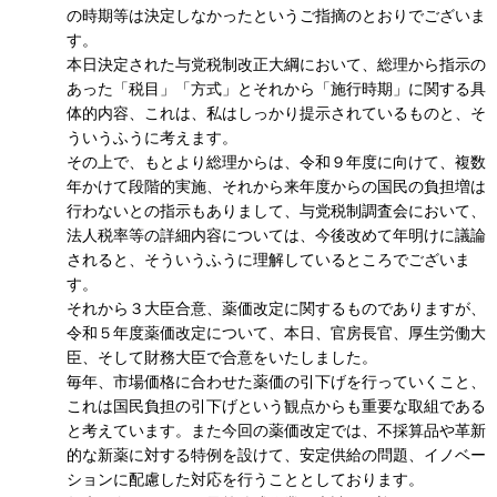
の時期等は決定しなかったというご指摘のとおりでございま
す。
本日決定された与党税制改正大綱において、総理から指示の
あった「税目」「方式」とそれから「施行時期」に関する具
体的内容、これは、私はしっかり提示されているものと、そ
ういうふうに考えます。
その上で、もとより総理からは、令和９年度に向けて、複数
年かけて段階的実施、それから来年度からの国民の負担増は
行わないとの指示もありまして、与党税制調査会において、
法人税率等の詳細内容については、今後改めて年明けに議論
されると、そういうふうに理解しているところでございま
す。
それから３大臣合意、薬価改定に関するものでありますが、
令和５年度薬価改定について、本日、官房長官、厚生労働大
臣、そして財務大臣で合意をいたしました。
毎年、市場価格に合わせた薬価の引下げを行っていくこと、
これは国民負担の引下げという観点からも重要な取組である
と考えています。また今回の薬価改定では、不採算品や革新
的な新薬に対する特例を設けて、安定供給の問題、イノベー
ションに配慮した対応を行うこととしております。