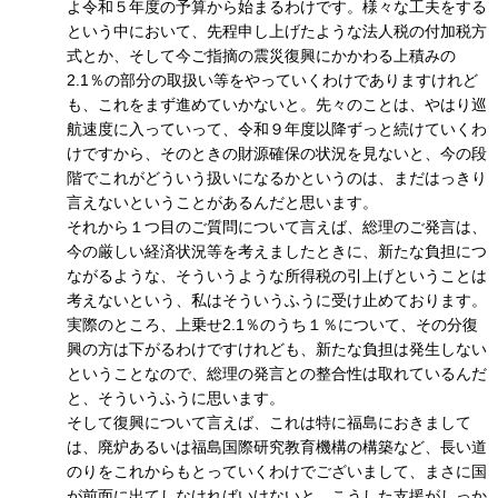
よ令和５年度の予算から始まるわけです。様々な工夫をする
という中において、先程申し上げたような法人税の付加税方
式とか、そして今ご指摘の震災復興にかかわる上積みの
2.1％の部分の取扱い等をやっていくわけでありますけれど
も、これをまず進めていかないと。先々のことは、やはり巡
航速度に入っていって、令和９年度以降ずっと続けていくわ
けですから、そのときの財源確保の状況を見ないと、今の段
階でこれがどういう扱いになるかというのは、まだはっきり
言えないということがあるんだと思います。
それから１つ目のご質問について言えば、総理のご発言は、
今の厳しい経済状況等を考えましたときに、新たな負担につ
ながるような、そういうような所得税の引上げということは
考えないという、私はそういうふうに受け止めております。
実際のところ、上乗せ2.1％のうち１％について、その分復
興の方は下がるわけですけれども、新たな負担は発生しない
ということなので、総理の発言との整合性は取れているんだ
と、そういうふうに思います。
そして復興について言えば、これは特に福島におきまして
は、廃炉あるいは福島国際研究教育機構の構築など、長い道
のりをこれからもとっていくわけでございまして、まさに国
が前面に出てしなければいけないと。こうした支援がしっか