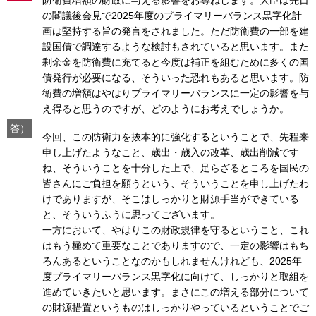
防衛費増額の財政に与える影響をお尋ねします。大臣は先日
の閣議後会見で2025年度のプライマリーバランス黒字化計
画は堅持する旨の発言をされました。ただ防衛費の一部を建
設国債で調達するような検討もされていると思います。また
剰余金を防衛費に充てると今度は補正を組むために多くの国
債発行が必要になる、そういった恐れもあると思います。防
衛費の増額はやはりプライマリーバランスに一定の影響を与
え得ると思うのですが、どのようにお考えでしょうか。
答）
今回、この防衛力を抜本的に強化するということで、先程来
申し上げたようなこと、歳出・歳入の改革、歳出削減です
ね、そういうことを十分した上で、足らざるところを国民の
皆さんにご負担を願うという、そういうことを申し上げたわ
けでありますが、そこはしっかりと財源手当ができている
と、そういうふうに思ってございます。
一方において、やはりこの財政規律を守るということ、これ
はもう極めて重要なことでありますので、一定の影響はもち
ろんあるということなのかもしれませんけれども、2025年
度プライマリーバランス黒字化に向けて、しっかりと取組を
進めていきたいと思います。まさにこの増える部分について
の財源措置というものはしっかりやっているということでご