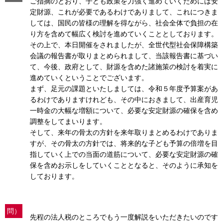
ご指摘のとおり、子ども政策を力強く進めていくためには安
定財源、これが必要であるわけでありまして、これにつきま
しては、国民の皆様の理解を得ながら、社会全体で負担の在
り方を含めて幅広く検討を進めていくこととしております。
その上で、本日開催をされましたが、全世代型社会保障構築
会議の報告書が取りまとめられまして、当該報告書に基づい
て、今後、政府として、財源を含めた諸施策の検討を着実に
進めていくということでございます。
まず、足元の課題といたしましては、令和５年度予算案があ
るわけでありますけれども、その中におきまして、出産育児
一時金の大幅な増額について、必要な安定財源の確保を含め
調整をしてまいります。
そして、来年の骨太の方針を来年取りまとめるわけでありま
すが、その骨太の方針では、将来的な子ども予算の倍増を目
指していく上での当面の道筋について、必要な安定財源の確
保を含めお示しをしていくこととなると、そのように承知を
しております。
問）
先程の法人税のところでもう一度解説をいただきたいのです