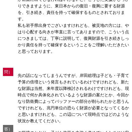
りできますように、東日本からの復旧・復興に要する財源
を、引き続き、責任を持って確保するものとされておりま
す。
私も岩手県出身でございますけれども、被災地の方には、や
はり心配する向きが率直に言ってありますので、こういう点
につきましては、丁寧に説明して、復興財源を引き続きしっ
かり責任を持って確保するということをご理解いただきたい
と思っております。
問）
先の話になってしまうんですが、岸田総理は子ども・子育て
予算の倍増という発言もされているわけですけれども、新た
な財源は当然、来年度以降検討されるわけですけれども、現
時点で何か具体化されているような財源の案だとか、今回か
なり防衛費によってバッファーの部分が削られたかと思うん
ですけれども、兆円単位の恐らく財源が必要となってくるか
と思いますけれども、この辺について現時点ではどのような
状況か教えてください。
答）