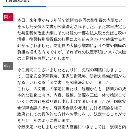
問）
本日、来年度から５年間で総額43兆円の防衛費の内訳など
を示した安保３文書が閣議決定されました。また本日決定し
た与党税制改正大綱にその財源の一部を法人税とたばこ税の
増税、復興特別所得税の転用による組み合わせで確保する方
針が示されました。防衛費の大幅な増加により企業や国民の
負担も増える方向ですが、それぞれの決定事項について大臣
のご見解をお願いいたします。
答）
今ご質問にございましたとおりに、先程の閣議におきまし
て、国家安全保障戦略、国家防衛戦略、防衛力整備計画から
なる、いわゆる「３文書」を閣議決定いたしました。
これら「３文書」の策定に当たり、総理からも、防衛力の抜
本的な強化に向け、内容、規模、財源を三位一体で検討して
いくとの方針を繰り返し申し上げてまいりましたが、国家安
全保障会議のほか、有識者会議や与党における議論を経て、
政府としての具体的な方針をお示しをし、決定することがで
きたと、そのように思います。
今般決定いたしました防衛力整備につきましては、規模と内