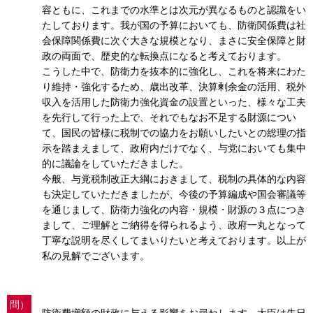
容ともに、これまでの水準とは次元が異なるものと認識をい
たしております。我が国の予算においても、防衛関係費は社
会保障関係費に次ぐ大きな規模となり、まさに安全保障と財
政の両面で、歴史的な転換点になると考えております。
こうした中で、防衛力を抜本的に強化し、これを将来にわた
り維持・強化するため、歳出改革、決算剰余金の活用、税外
収入を活用した防衛力強化資金の設置といった、様々な工夫
を先行して行った上で、それでもなお不足する財源につい
て、国民の皆様に税制での協力をお願いしたいとの総理の指
示を踏まえまして、政府内だけでなく、与党においても集中
的に議論をしていただきました。
今般、与党税制改正大綱におきまして、税制の具体的な内容
も決定していただきましたが、今後の予算編成や国会審議等
を通じまして、防衛力強化の内容・規模・財源の３点につき
まして、ご理解とご納得を得られるよう、政府一丸となって
丁寧な説明を尽くしてまいりたいと考えております。以上が
私の見解でございます。
問）