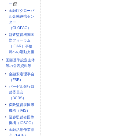
ー
金融庁グローバ
ル金融連携セン
ター
（GLOPAC）
監査監督機関国
際フォーラム
（IFIAR）事務
局への活動支援
国際基準設定主体
等の公表資料等
金融安定理事会
（FSB）
バーゼル銀行監
督委員会
（BCBS）
保険監督者国際
機構（IAIS）
証券監督者国際
機構（IOSCO）
金融活動作業部
会（FATF）