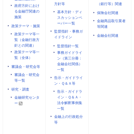
方針等
（銀行等）関連
政府方針におけ
る金融庁関連の
基本方針・ディ
保険会社関連
施策
スカッションペ
金融商品取引業者
ーパー一覧
政策テーマ・施策
等関連
監督指針・事務ガ
政策テーマ等一
金融会社関連
イドライン
覧（金融行政方
針との関連）
監督指針一覧
政策テーマ等一
事務ガイドライ
覧（全体）
ン（第三分冊：
金融会社関係）
審議会・研究会等
一覧
審議会・研究会
告示・ガイドライ
等一覧
ン・Ｑ＆Ａ等
研究・調査
告示・ガイドラ
イン・Ｑ＆Ａ・
金融研究センタ
法令解釈事例集
ー
一覧
金融上の行政処分
等