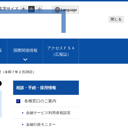
文字サイズ
大
中
小
Language
閉じる
Global Site
Financial Services Agency
アクセスＦＳＡ
報
国際関係情報
（広報誌）
Machine translation
English
（令和７年２月28日）
相談・手続・採用情報
各種窓口のご案内
金融サービス利用者相談室
金融行政モニター