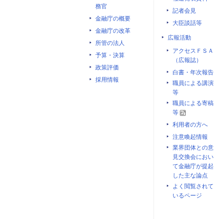
務官
記者会見
金融庁の概要
大臣談話等
金融庁の改革
広報活動
所管の法人
アクセスＦＳＡ
予算・決算
（広報誌）
政策評価
白書・年次報告
採用情報
職員による講演
等
職員による寄稿
等
利用者の方へ
注意喚起情報
業界団体との意
見交換会におい
て金融庁が提起
した主な論点
よく閲覧されて
いるページ