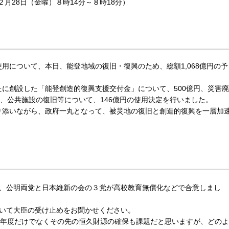
２月28日（金曜）８時14分～８時18分）
用について、本日、能登地域の復旧・復興のため、総額1,068億円の予
に創設した「能登創造的復興支援交付金」について、500億円、災害廃
設、公共施設の復旧等について、146億円の使用決定を行いました。
り添いながら、政府一丸となって、被災地の復旧と創造的復興を一層加
、公明両党と日本維新の会の３党が高校教育無償化などで合意しまし
いて大臣の受け止めをお聞かせください。
5年度だけでなくその先の恒久財源の確保も課題だと思いますが、どのよ