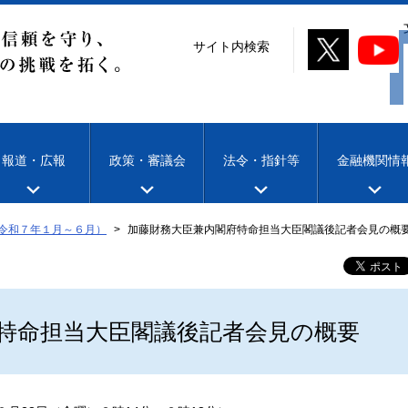
サイト内検索
報道・広報
政策・審議会
法令・指針等
金融機関情
令和７年１月～６月）
加藤財務大臣兼内閣府特命担当大臣閣議後記者会見の概要
特命担当大臣閣議後記者会見の概要