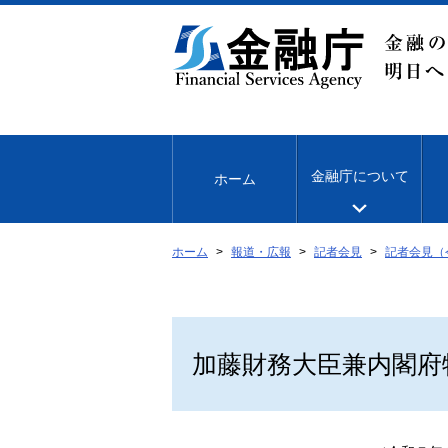
本
文
へ
移
動
金融庁について
ホーム
ホーム
報道・広報
記者会見
記者会見（
加藤財務大臣兼内閣府