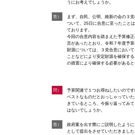
うにお考えでしょうか。
答）
まず、自民、公明、維新の会の３党
ついて、25日に合意に至ったこと
ております。
今回の合意内容を踏まえた予算修正
言があったとおり、令和７年度予算
財源については、３党合意において
ことなどにより安定財源を確保する
の措置により確保する必要があると
問）
予算関連で１つお尋ねしたいのです
ベストなものだとおっしゃっていた
きているところ、今振り返ってみて
はないでしょうか。
答）
政府案を出す際にご説明したように
として提出をさせていただきました