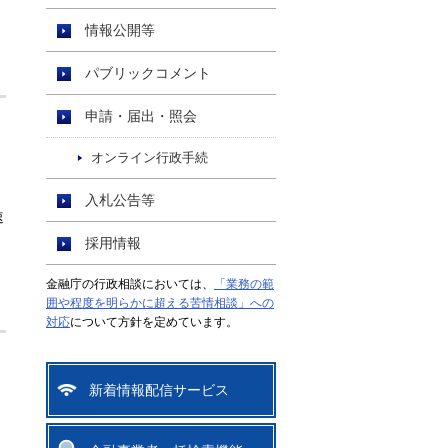
情報公開等
パブリックコメント
申請・届出・照会
オンライン行政手続
入札公告等
速
採用情報
金融庁の行政相談においては、
「業務の範
囲や程度を明らかに超える苦情相談」への
対応
について方針を定めています。
新着情報配信サービス