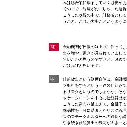
れは総合的に勘案していく必要があ
その中で、総理がおっしゃった趣旨
こうした状況の中で、財務省として
うこと、これが大事だというように
問）
金融機関が日銀の利上げに伴って、
出を増やす動きが見られていまして
ていたかと思うのですけど、改めて
だければと思います。
答）
仕組貸出という制度自体は、金融機
ブ取引をするという一連の仕組みで
るリスクというのでしょうか、そう
ッケージローンを中心に仕組貸出が
こうした動向を踏まえて、金融庁で
商品性を十分に踏まえたリスク管理
等のステークホルダーへの適切な説
引き続き仕組貸出の残高が大きいと