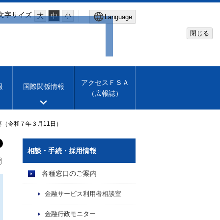
文字サイズ
大
中
小
Language
閉じる
Global Site
Financial Services Agency
アクセスＦＳＡ
報
国際関係情報
（広報誌）
Machine translation
English
（令和７年３月11日）
相談・手続・採用情報
各種窓口のご案内
金融サービス利用者相談室
金融行政モニター