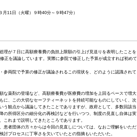
３月11日（火曜）９時40分～９時47分）
総理が７日に高額療養費の負担上限額の引上げ見送りを表明したことを
再修正を議論しています。実際に参院で修正した予算が成立すれば初めて
・参両院で予算の修正が議論されるこの現状を、どのように認識されて
額な薬剤の登場など、高額療養費が医療費の増加を上回るペースで増大
もに、この大切なセーフティーネットを持続可能なものにしていく、次
いう観点から議論してきたことでありますが、政府として、多数回該当
降の所得区分の細分化の再検討などを行いつつ、制度の見直し自体は実
、これまで説明してきたところであります。
、患者団体の方々からは今回の見直しについては、なおご理解をいただ
検討プロセスに丁寧さを欠いていたとの指摘もいただいた。