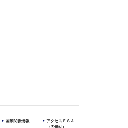
）
国際関係情報
アクセスＦＳＡ
（広報誌）