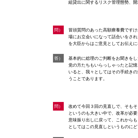
組貸出に関するリスク管理態勢、開
問）
冒頭質問のあった高額療養費ですけ
場にお立会いになって話合いをされ
を大臣からはご意見としてお伝えに
答）
基本的に総理のご判断をお聞きをし
党の方たちもいらっしゃったと記憶
いると、我々としてはその手続きの
うことであります。
問）
改めて今回３回の見直しで、そもそ
というのも大きい中で、改革が必要
意味振り出しに戻って、これからも
としてはこの見直しというものにど