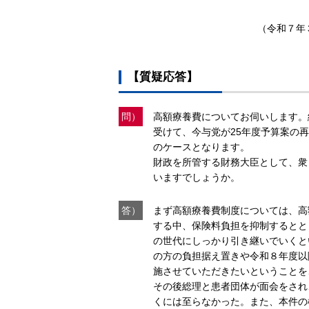
（令和７年
【質疑応答】
問）
高額療養費についてお伺いします。
受けて、今与党が25年度予算案の
のケースとなります。
財政を所管する財務大臣として、衆
いますでしょうか。
答）
まず高額療養費制度については、高
する中、保険料負担を抑制するとと
の世代にしっかり引き継いでいくと
の方の負担据え置きや令和８年度以
施させていただきたいということを
その後総理と患者団体が面会をされ
くには至らなかった。また、本件の