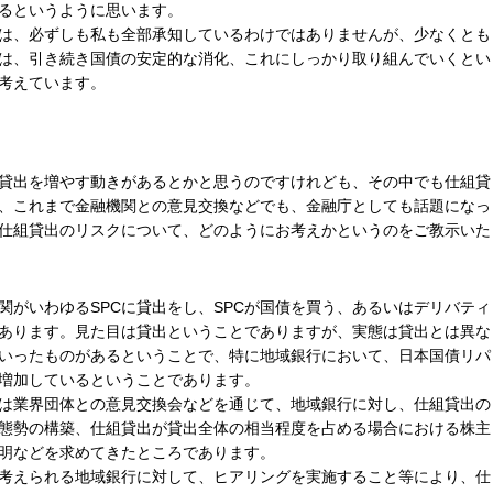
るというように思います。
は、必ずしも私も全部承知しているわけではありませんが、少なくとも
は、引き続き国債の安定的な消化、これにしっかり取り組んでいくとい
考えています。
貸出を増やす動きがあるとかと思うのですけれども、その中でも仕組貸
、これまで金融機関との意見交換などでも、金融庁としても話題になっ
仕組貸出のリスクについて、どのようにお考えかというのをご教示いた
関がいわゆるSPCに貸出をし、SPCが国債を買う、あるいはデリバティ
あります。見た目は貸出ということでありますが、実態は貸出とは異な
いったものがあるということで、特に地域銀行において、日本国債リパ
増加しているということであります。
は業界団体との意見交換会などを通じて、地域銀行に対し、仕組貸出の
態勢の構築、仕組貸出が貸出全体の相当程度を占める場合における株主
明などを求めてきたところであります。
考えられる地域銀行に対して、ヒアリングを実施すること等により、仕