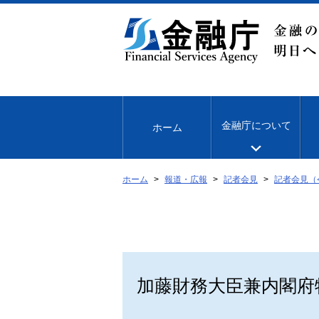
本
文
へ
移
動
金融庁について
ホーム
ホーム
報道・広報
記者会見
記者会見（
加藤財務大臣兼内閣府