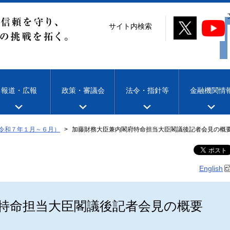
サイト内検索
報道・広報
政策・審議会
法令・指針等
金融機関情
令和７年１月～６月）
加藤財務大臣兼内閣府特命担当大臣閣議後記者会見の概要
English
特命担当大臣閣議後記者会見の概要