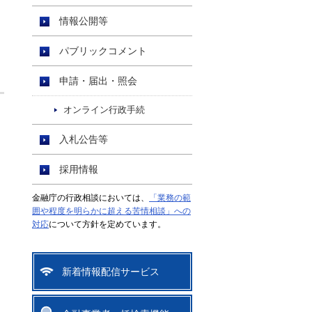
情報公開等
パブリックコメント
申請・届出・照会
オンライン行政手続
入札公告等
採用情報
金融庁の行政相談においては、
「業務の範
囲や程度を明らかに超える苦情相談」への
対応
について方針を定めています。
新着情報配信サービス