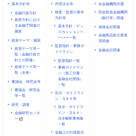
基本方針等
所管法令等
全金融機関共通
検査・監督の基本
預金取扱金融機関
金融行政方針
方針等
（銀行等）関連
政府方針におけ
る金融庁関連の
基本方針・ディ
保険会社関連
施策
スカッションペ
金融商品取引業者
ーパー一覧
政策テーマ・施策
等関連
監督指針・事務ガ
政策テーマ等一
金融会社関連
イドライン
覧（金融行政方
針との関連）
監督指針一覧
政策テーマ等一
事務ガイドライ
覧（全体）
ン（第三分冊：
金融会社関係）
審議会・研究会等
一覧
審議会・研究会
告示・ガイドライ
等一覧
ン・Ｑ＆Ａ等
研究・調査
告示・ガイドラ
イン・Ｑ＆Ａ・
金融研究センタ
法令解釈事例集
ー
一覧
金融上の行政処分