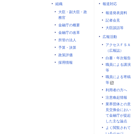
組織
報道対応
大臣・副大臣・政
報道発表資料
務官
記者会見
金融庁の概要
大臣談話等
金融庁の改革
広報活動
所管の法人
アクセスＦＳＡ
予算・決算
（広報誌）
政策評価
白書・年次報告
採用情報
職員による講演
等
職員による寄稿
等
利用者の方へ
注意喚起情報
業界団体との意
見交換会におい
て金融庁が提起
した主な論点
よく閲覧されて
いるページ