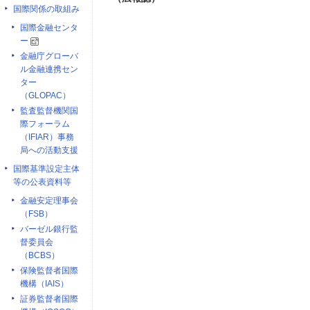
国際関係の取組み
国際金融センタ
ー
金融庁グローバ
ル金融連携セン
ター
（GLOPAC）
監査監督機関国
際フォーラム
（IFIAR）事務
局への活動支援
国際基準設定主体
等の公表資料等
金融安定理事会
（FSB）
バーゼル銀行監
督委員会
（BCBS）
保険監督者国際
機構（IAIS）
証券監督者国際