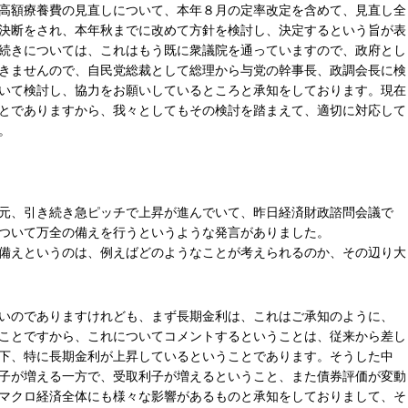
高額療養費の見直しについて、本年８月の定率改定を含めて、見直し全
決断をされ、本年秋までに改めて方針を検討し、決定するという旨が表
続きについては、これはもう既に衆議院を通っていますので、政府とし
きませんので、自民党総裁として総理から与党の幹事長、政調会長に検
いて検討し、協力をお願いしているところと承知をしております。現在
とでありますから、我々としてもその検討を踏まえて、適切に対応して
。
元、引き続き急ピッチで上昇が進んでいて、昨日経済財政諮問会議で
ついて万全の備えを行うというような発言がありました。
備えというのは、例えばどのようなことが考えられるのか、その辺り大
いのでありますけれども、まず長期金利は、これはご承知のように、
ことですから、これについてコメントするということは、従来から差し
下、特に長期金利が上昇しているということであります。そうした中
子が増える一方で、受取利子が増えるということ、また債券評価が変動
マクロ経済全体にも様々な影響があるものと承知をしておりまして、そ