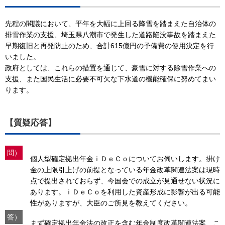
先程の閣議において、平年を大幅に上回る降雪を踏まえた自治体の
排雪作業の支援、埼玉県八潮市で発生した道路陥没事故を踏まえた
早期復旧と再発防止のため、合計615億円の予備費の使用決定を行
いました。
政府としては、これらの措置を通じて、豪雪に対する除雪作業への
支援、また国民生活に必要不可欠な下水道の機能確保に努めてまい
ります。
【質疑応答】
問）
個人型確定拠出年金ｉＤｅＣｏについてお伺いします。掛け
金の上限引上げの前提となっている年金改革関連法案は現時
点で提出されておらず、今国会での成立が見通せない状況に
あります。ｉＤｅＣｏを利用した資産形成に影響が出る可能
性がありますが、大臣のご所見を教えてください。
答）
まず確定拠出年金法の改正を含む年金制度改革関連法案、こ