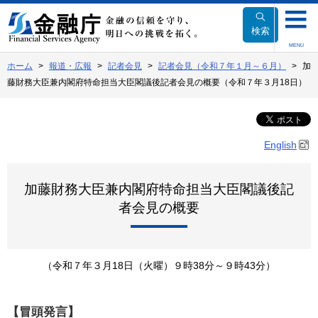
本
文
検索
へ
MENU
移
ホーム
報道・広報
記者会見
記者会見（令和７年１月～６月）
加
動
藤財務大臣兼内閣府特命担当大臣閣議後記者会見の概要（令和７年３月18日）
English
加藤財務大臣兼内閣府特命担当大臣閣議後記
者会見の概要
（令和７年３月18日（火曜）９時38分～９時43分）
【冒頭発言】