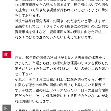
れは現在総理からの指示も踏まえて、厚労省において今国会
で提出すべく引き続き調整が行われているというように承知
をしております。
状況の詳細は厚労省等にお聞きいただきたいと思いますが、
金融庁としては、ｉＤｅＣｏの活用を含めて家計の安定的な
資産形成を促すなど、資産運用立国の実現に向けた取組、こ
れを１つひとつ進めていきたいと考えております。
問）
昨日、40年物の国債の利回りが３％と過去最高の水準をつ
けました。市場からは、政権の財政運営のリスクを反映した
動きだという声も出ていますけれど、大臣の受け止めを聞か
せて下さい。
それと、今年１月に日銀が利上げに踏み切ってから、40年
に限らずほかの年限の国債の利回りも上昇している状況で
す。今後の日銀の利上げペースだったり、日々の金融市場調
節だったり、そこに係る日銀に対する期待みたいなものがあ
ればお願いいたします。
答）
１番目も２番目も市場の動向について、その背景がどういう