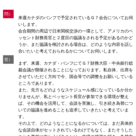
問）
来週カナダのバンフで予定されているＧ７会合についてお伺
いします。
会合期間の周辺で日米関税交渉の一環として、アメリカのベ
ッセント財務長官と２度目の協議をされる予定があるのかど
うか、また協議を検討される場合は、どのような内容を話し
合いたいと考えておられるかについてお伺いします。
答）
まず、来週、カナダ・バンフにてＧ７財務大臣・中央銀行総
裁会議が開催されることになっております。私自体、出席を
させていただく方向で今、国会等での調整をお願いしている
ところであります。
また、先方もどのようなスケジュール感になっているか分か
りませんが、私とベッセント長官が参加できる環境が整え
ば、その機会を活用して、会談を実施し、引き続き為替につ
いての協議を進めることも追求していきたいと考えていま
す。
その上で、どのようなことになるかについては、まだ具体的
な会談自体がセットされているわけでもなく、またそうした