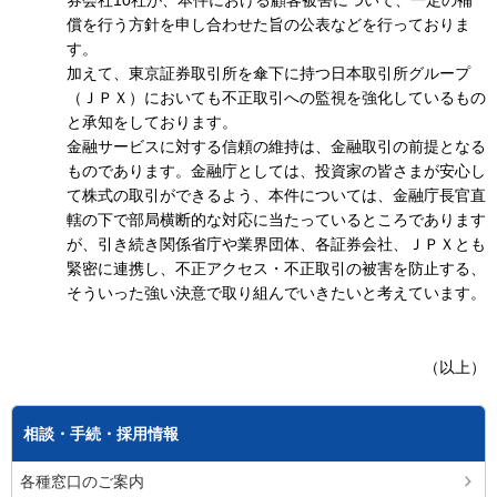
券会社10社が、本件における顧客被害について、一定の補
償を行う方針を申し合わせた旨の公表などを行っておりま
す。
加えて、東京証券取引所を傘下に持つ日本取引所グループ
（ＪＰＸ）においても不正取引への監視を強化しているもの
と承知をしております。
金融サービスに対する信頼の維持は、金融取引の前提となる
ものであります。金融庁としては、投資家の皆さまが安心し
て株式の取引ができるよう、本件については、金融庁長官直
轄の下で部局横断的な対応に当たっているところであります
が、引き続き関係省庁や業界団体、各証券会社、ＪＰＸとも
緊密に連携し、不正アクセス・不正取引の被害を防止する、
そういった強い決意で取り組んでいきたいと考えています。
（以上）
相談・手続・採用情報
各種窓口のご案内