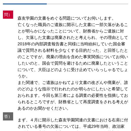
問）
森友学園の文書をめぐる問題についてお伺いします。
亡くなった職員のご遺族に開示した文書に一部欠落があるこ
とが明らかになったことについて、財務省からご遺族に対
し、欠落した文書は廃棄されたと考えられ、その理由として
2018年の内部調査報告書と同様に当時紛糾していた国会審
議で質問される材料を少なくする目的だった、と回答したと
のことですが、廃棄の理由を含めた事実関係についてお伺い
したいのと、国会で質問を避けるために廃棄したということ
について、大臣はどのように受け止めていらっしゃるでしょ
うか。
また関連で、ご遺族はかねてより文書の改ざんや廃棄が、誰
のどのような指示で行われたのか明らかにしたいと希望して
おられます。今回も第三者による調査の必要性を指摘してお
られるところですが、財務省として再度調査をされる考えが
あるのかお聞かせください。
答）
まず、４月に開示した森友学園関連の文書における右肩に付
されている番号の欠落については、平成29年当時、政治家