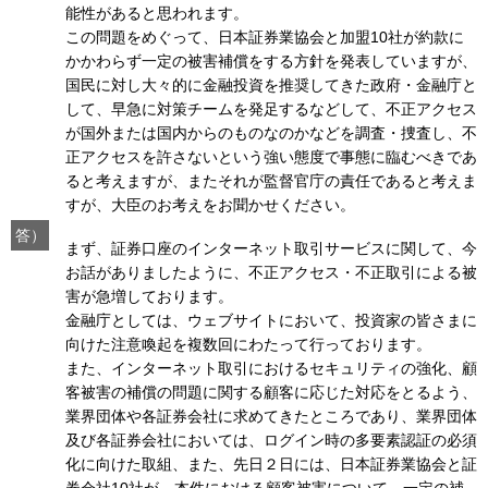
能性があると思われます。
この問題をめぐって、日本証券業協会と加盟10社が約款に
かかわらず一定の被害補償をする方針を発表していますが、
国民に対し大々的に金融投資を推奨してきた政府・金融庁と
して、早急に対策チームを発足するなどして、不正アクセス
が国外または国内からのものなのかなどを調査・捜査し、不
正アクセスを許さないという強い態度で事態に臨むべきであ
ると考えますが、またそれが監督官庁の責任であると考えま
すが、大臣のお考えをお聞かせください。
答）
まず、証券口座のインターネット取引サービスに関して、今
お話がありましたように、不正アクセス・不正取引による被
害が急増しております。
金融庁としては、ウェブサイトにおいて、投資家の皆さまに
向けた注意喚起を複数回にわたって行っております。
また、インターネット取引におけるセキュリティの強化、顧
客被害の補償の問題に関する顧客に応じた対応をとるよう、
業界団体や各証券会社に求めてきたところであり、業界団体
及び各証券会社においては、ログイン時の多要素認証の必須
化に向けた取組、また、先日２日には、日本証券業協会と証