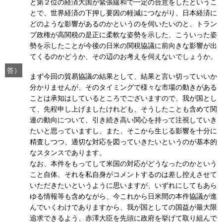
と第２位の経済大国が緊張緩和で一定の合意をしたというこ
とで、世界経済の下押し要因の軽減につながり、日本経済に
どのような影響があるのかというのを伺いたいのと、トラン
プ政権が高関税の是正に柔軟な姿勢を示した、こういった姿
勢を示したことが今後の日米の関税協議に前向きな影響が出
てくるのかどうか、その辺のお考えを伺えないでしょうか。
答）
まず今回の貿易協議の結果として、結果と言い切っていいか
分かりませんが、そのタイミングで様々な市場の動きがある
ことは承知はしているところでございますので、我が国とし
て、先程申し上げましたけれども、そうしたことも含めて関
連の動向について、引き続き高い関心を持って注視していき
たいと思っていますし、また、そこから生じる影響を十分に
精査しつつ、適切な対応を図っていきたいというのが基本的
なスタンスであります。
なお、本件をもってして米国の対応がどうなったのかという
こと自体、それを私自身がコメントするのは差し控えさせて
いただきたいというように思いますが、いずれにしてもあら
ゆる情報等も含めながら、今これから日米間の本件協議が進
んでいくわけでありますから、我が国としての国益が最大限
追求できるよう、赤澤大臣を先頭に政府を挙げて取り組んで