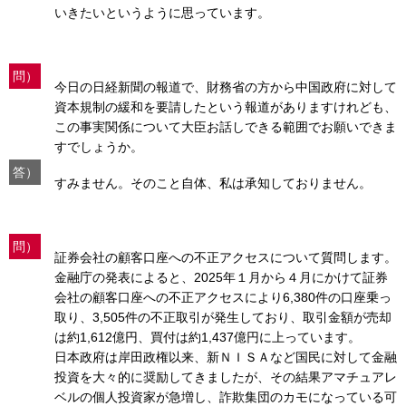
いきたいというように思っています。
問）
今日の日経新聞の報道で、財務省の方から中国政府に対して
資本規制の緩和を要請したという報道がありますけれども、
この事実関係について大臣お話しできる範囲でお願いできま
すでしょうか。
答）
すみません。そのこと自体、私は承知しておりません。
問）
証券会社の顧客口座への不正アクセスについて質問します。
金融庁の発表によると、2025年１月から４月にかけて証券
会社の顧客口座への不正アクセスにより6,380件の口座乗っ
取り、3,505件の不正取引が発生しており、取引金額が売却
は約1,612億円、買付は約1,437億円に上っています。
日本政府は岸田政権以来、新ＮＩＳＡなど国民に対して金融
投資を大々的に奨励してきましたが、その結果アマチュアレ
ベルの個人投資家が急増し、詐欺集団のカモになっている可