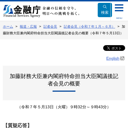
本
文
検索
へ
MENU
移
ホーム
報道・広報
記者会見
記者会見（令和７年１月～６月）
加
動
藤財務大臣兼内閣府特命担当大臣閣議後記者会見の概要（令和７年５月13日）
English
加藤財務大臣兼内閣府特命担当大臣閣議後記
者会見の概要
（令和７年５月13日（火曜）９時32分～９時43分）
【質疑応答】