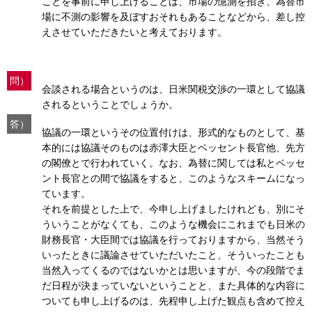
ことを事前に申し上げることは、市場の憶測を招き、為替市
場に不測の影響を及ぼすおそれもあることなどから、差し控
えさせていただきたいと考えております。
問）
会談される場合というのは、日米関税交渉の一環として協議
されるということでしょうか。
答）
協議の一環というその位置付けは、形式的なものとして、基
本的には協議そのものは赤澤大臣とベッセント長官他、先方
の閣僚とで行われていく。なお、為替に関しては私とベッセ
ント長官との間で協議をすると、このようなスキームになっ
ています。
それを前提とした上で、今申し上げましたけれども、別にそ
ういうことがなくても、このような機会にこれまでも日米の
財務長官・大臣間では協議を行っておりますから、当然そう
いったときに議論させていただいたこと、そういったことも
当然入ってくるのではないかとは思いますが、今の段階でま
だ日程が決まっていないということと、また具体的な内容に
ついても申し上げるのは、先程申し上げた観点も含めて控え