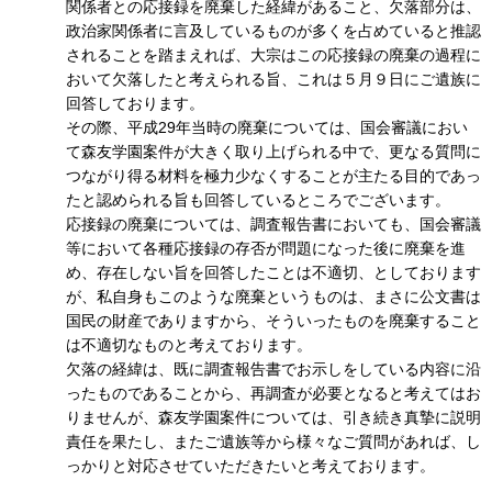
関係者との応接録を廃棄した経緯があること、欠落部分は、
政治家関係者に言及しているものが多くを占めていると推認
されることを踏まえれば、大宗はこの応接録の廃棄の過程に
おいて欠落したと考えられる旨、これは５月９日にご遺族に
回答しております。
その際、平成29年当時の廃棄については、国会審議におい
て森友学園案件が大きく取り上げられる中で、更なる質問に
つながり得る材料を極力少なくすることが主たる目的であっ
たと認められる旨も回答しているところでございます。
応接録の廃棄については、調査報告書においても、国会審議
等において各種応接録の存否が問題になった後に廃棄を進
め、存在しない旨を回答したことは不適切、としております
が、私自身もこのような廃棄というものは、まさに公文書は
国民の財産でありますから、そういったものを廃棄すること
は不適切なものと考えております。
欠落の経緯は、既に調査報告書でお示しをしている内容に沿
ったものであることから、再調査が必要となると考えてはお
りませんが、森友学園案件については、引き続き真摯に説明
責任を果たし、またご遺族等から様々なご質問があれば、し
っかりと対応させていただきたいと考えております。