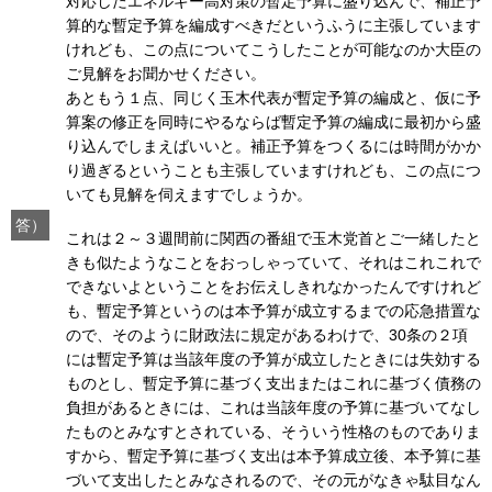
対応したエネルギー高対策の暫定予算に盛り込んで、補正予
算的な暫定予算を編成すべきだというふうに主張しています
けれども、この点についてこうしたことが可能なのか大臣の
ご見解をお聞かせください。
あともう１点、同じく玉木代表が暫定予算の編成と、仮に予
算案の修正を同時にやるならば暫定予算の編成に最初から盛
り込んでしまえばいいと。補正予算をつくるには時間がかか
り過ぎるということも主張していますけれども、この点につ
いても見解を伺えますでしょうか。
答）
これは２～３週間前に関西の番組で玉木党首とご一緒したと
きも似たようなことをおっしゃっていて、それはこれこれで
できないよということをお伝えしきれなかったんですけれど
も、暫定予算というのは本予算が成立するまでの応急措置な
ので、そのように財政法に規定があるわけで、30条の２項
には暫定予算は当該年度の予算が成立したときには失効する
ものとし、暫定予算に基づく支出またはこれに基づく債務の
負担があるときには、これは当該年度の予算に基づいてなし
たものとみなすとされている、そういう性格のものでありま
すから、暫定予算に基づく支出は本予算成立後、本予算に基
づいて支出したとみなされるので、その元がなきゃ駄目なん