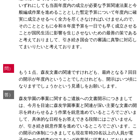
いずれにしても当面年度内の成立が必要な予算関連法案と今
般編成作業を進めることとした暫定予算について年度内に確
実に成立させるべく全力を尽くさなければいけませんので、
そのこととともに令和８年度予算を一日でも早く成立させる
ことが国民生活に影響を生じさせないための最善の策である
と考えておりまして、引き続き国会での審議に真摯に対応し
てまいりたいと考えております。
問）
もう１点、森友文書の関連ですけれども、最終となる７回目
の開示が年度内ということでしたけれども、開示はいつ頃に
なりますでしょうかという見通しをお願いします。
答）
森友学園の事案に関するご遺族への文書開示につきまして
は、今月を目途に森友学園事案と関連が深い主要な文書の開
示を終わらせるよう作業を鋭意進めているところでございま
して、具体的な日程をお答えできる段階にはございません
が、引き続き鋭意作業を進めているところでございます。こ
の開示の体制につきましても現在常時20名以上の人員が電
子データの精査やマスキング作業等に従事をしております。