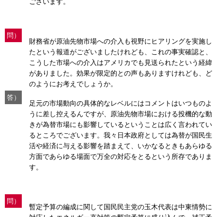
ございます。
問）
財務省が原油先物市場への介入も視野にヒアリングを実施し
たという報道がございましたけれども、これの事実確認と、
こうした市場への介入はアメリカでも見送られたという経緯
がありました。効果が限定的との声もありますけれども、ど
のようにお考えでしょうか。
答）
足元の市場動向の具体的なレベルにはコメントはいつものよ
うに差し控えるんですが、原油先物市場における投機的な動
きが為替市場にも影響しているということは広く言われてい
るところでございます。我々日本政府としては為替が国民生
活や経済に与える影響を踏まえて、いかなるときもあらゆる
方面であらゆる場面で万全の対応をとるという所存でありま
す。
問）
暫定予算の編成に関して国民民主党の玉木代表は中東情勢に