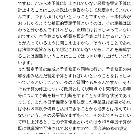
ですね。だから本予算に計上されていない経費を暫定予算に
計上することはこの財政法の趣旨からして想定されていない
んです、つまり項目がないということですから。玉木代表が
おっしゃるような補正的暫定予算というのは、その定義はほ
わっと分かるんですけれども、正確にはおっしゃっていない
のですが、本予算にない経費を暫定予算に計上するというこ
とが入っているように聞こえますから、そういうことであれ
ば法律の趣旨からして想定されていないから、これを編成す
ることは困難ということはここではっきり申し上げたいと思
います。
また暫定予算の編成と予算修正を同時に行い、予算修正の内
容を組み込んだ暫定予算とすればいいということをおっしゃ
っているということで、今のご質問でもあるんですが、そも
そも予算の修正について政府として現時点で中東情勢の影響
等について予断を持って判断をすることが困難な状況であり
まして、また本日予備費を使用決定した事業及び必要があれ
ば令和８年度予備費も活用できることから必要とは考えてい
ないという、その必要論がまずあって、その上でさらにしい
て申し上げると、この予算修正というのは令和８年度予算が
既に衆議院で可決されておりますので、国会法59条の規定