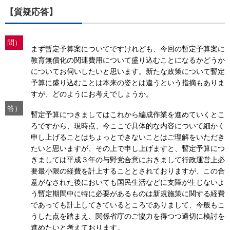
【質疑応答】
問）
まず暫定予算案についてですけれども、今回の暫定予算案に
教育無償化の関連費用について盛り込むことになるかどうか
についてお伺いしたいと思います。新たな政策について暫定
予算に盛り込むことは本来の姿とは違うという指摘もありま
すが、どのようにお考えでしょうか。
答）
暫定予算につきましてはこれから編成作業を進めていくとこ
ろですから、現時点、今ここで具体的な内容について細かく
申し上げることはちょっとできないことはご理解をいただき
たいと思いますが、その上で申し上げますと、暫定予算につ
きましては平成３年の与野党合意におきまして行政運営上必
要最小限の経費を計上することとされておりますが、この合
意がなされた後においても国民生活などに支障が生じないよ
う暫定期間中に特に必要があるものは新規施策に関する経費
であっても計上してきているところでありまして、今般もこ
うした点を踏まえ、関係省庁のご協力を得つつ適切に検討を
進めたいと考えております。