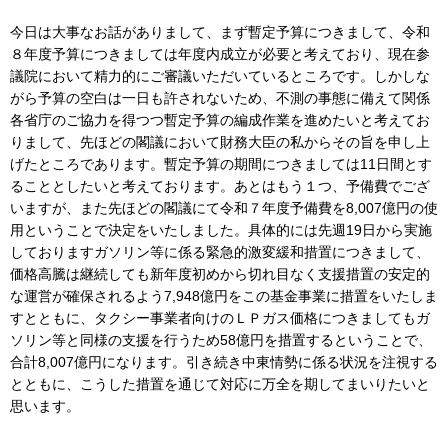
今日は大事なお話がありまして、まず暫定予算につきまして、令和
８年度予算につきましては年度内成立が必要と考えており、現在参
議院において精力的にご審議いただいているところです。しかしな
がら予算の空白は一日も許されないため、不測の事態に備えて関係
各省庁のご協力を得つつ暫定予算の編成作業を進めたいと考えてお
りまして、先ほどの閣議において財務大臣の私からその旨を申し上
げたところであります。暫定予算の期間につきましては11日間とす
ることとしたいと考えております。あとはもう１つ、予備費でござ
いますが、また先ほどの閣議にて令和７年度予備費を8,007億円の使
用ということで決定をいたしました。具体的には先週19日から実施
しておりますガソリン等に係る緊急的激変緩和措置につきまして、
価格高騰は継続しても新年度初めから切れ目なく支援措置の安定的
な運営が確保されるよう7,948億円をこの基金事業に措置をいたしま
すとともに、タクシー事業者向けのＬＰガス価格につきましてもガ
ソリン等と同様の支援を行うため58億円を措置するということで、
合計8,007億円になります。引き続き中東情勢に係る状況を注視する
とともに、こうした措置を通じて対応に万全を期してまいりたいと
思います。