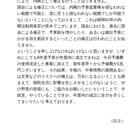
により、内閣として修正を行うことはできません。
国会による修正については、内閣の予算提案権を損なわれな
い範囲で可能と、逆に言うと損なわれない範囲でしか可能で
ないということになっておりまして、これは昭和52年の内
閣法制局長官の答弁でございます。国会における、過去に国
会による修正で、予算額を増やしたり、あるいは歳出予算に
かかる項を新設するといったことの修正は行われたことがあ
りません。
ということを申し上げなければいけないと思いますが、いず
れにしても8年度予算が年度内に成立できれば、今日予備費
の使用決定した事業に加えて、新年度早々から予備費が1兆
円ございますし、その結果、今後の、中東情勢の展開あるい
は災害などのリスクへの備えは、万全になるということも踏
まえて、国民生活に影響を生じさせることのないように、ぜ
ひ野党の皆様にも、ご協力をお願いしたいということで、今
鋭意、やっていることですが、年度内の成立に全力を尽くし
てまいりたいと考えております。
（以上）