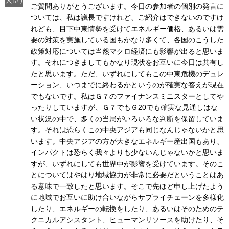
ご質問ありがとうございます。今日の参加者の個別の発言に
ついては、私は議長ですけれど、ご紹介はできないのですけ
れども、目下中東情勢を受けてエネルギー価格、あるいは需
要の対策を実施している国もかなり多くて、各国のこうした
政策対応については当然マクロ経済にも影響が出ると思いま
す。それにつきましてもかなり現状をお互いに今日は共有し
たと思います。ただ、いずれにしてもこの中東危機のデュレ
ーション、いつまでに終わるかというのが確実な答えが現在
でもないです。私はＧ７のファイナンスミニスターとしてや
ったりしていますが、Ｇ７でもＧ20でも確実な見通しはな
い状況の中で、多くの当局がいろいろな判断を保留していま
す。それは恐らくこの中央アジアも同じなんじゃないかと思
います。中央アジアの方が大きなエネルギー産出国もあり、
インパクトは恐らく我々よりも少ないんじゃないかと思いま
すが、いずれにしても世界中が影響を受けています。そのこ
とについてはやはり地域協力が非常に必要だということはあ
る意味で一致したと思います。そこで先ほど申し上げたよう
に地域でお互いに助け合いながらサプライチェーンを多様化
したり、エネルギーの転換をしたり、あるいはそのためのテ
クニカルアシスタント、ヒューマンリソースを助けたり、そ