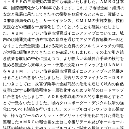
ィ＝ＲＦＦの早期発効の重要性も確認いたしました。ＡＭＲＯは本
年、国際機関化から10周年であります。これまで地域金融・経済の
安定と発展に果たしてきたその役割を歓迎するとともに、渡部ＣＥ
Ｏ兼事務局長のもと、サーベイランス、ＣＭＩＭの実施支援、技術
支援などの機能を一層強化していくということを確認いたしまし
た。ＡＢＭＩ＝アジア債券市場育成イニシアティブについては、域
内の現地通貨建て債券市場の育成を通じてアジア通貨危機の一因と
なりました資金調達における期間と通貨のダブルミスマッチの問題
が大幅に緩和されてきたことを確認いたしました。その上で引き続
き債券を取組の中心に据えつつ、より幅広い金融仲介手法の検討を
進める観点から来年スタート予定の次期ロードマップよりＡＢＭＩ
をＡＢＦＭＩ、アジア債券金融市場育成イニシアティブへと発展さ
せることに合意をいたしました。災害リスクファイナンス＝ＤＲＦ
につきましては、災害保険等の金融商品の活用を通じて域内の自然
災害に対する財務強靱性を一層強化するため３年間のロードマップ
に合意をいたしまして、ＡＤＢを本取組の恒久的な事務局とするこ
とで一致をいたしました。域内クロスボーダー・デジタル決済の強
化についても議論を行いました。ステーブルコインやデジタル通貨
等、様々なツールのメリット・デメリットや実用化に向けた課題を
整理したＡＭＲＯの報告書を土台に今後リテール及びホールセール
決済の接続の在り方やステーブルコインに関する規制アプローチ等