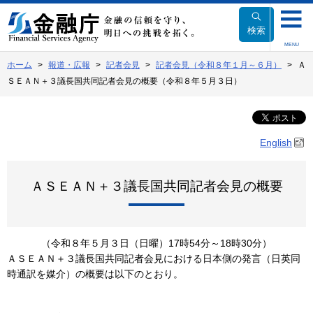
本
文
検索
へ
MENU
移
ホーム
報道・広報
記者会見
記者会見（令和８年１月～６月）
Ａ
動
ＳＥＡＮ＋３議長国共同記者会見の概要（令和８年５月３日）
English
ＡＳＥＡＮ＋３議長国共同記者会見の概要
（令和８年５月３日（日曜）17時54分～18時30分）
ＡＳＥＡＮ＋３議長国共同記者会見における日本側の発言（日英同
時通訳を媒介）の概要は以下のとおり。