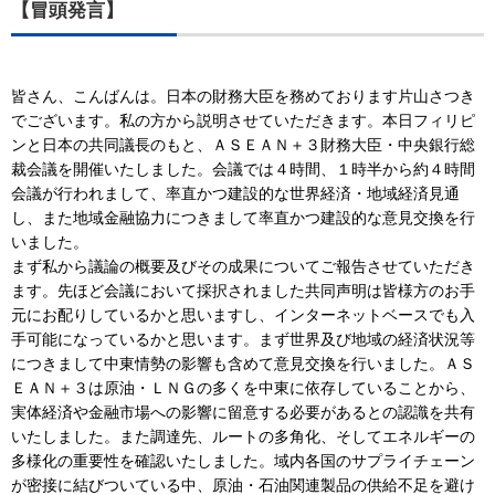
【冒頭発言】
皆さん、こんばんは。日本の財務大臣を務めております片山さつき
でございます。私の方から説明させていただきます。本日フィリピ
ンと日本の共同議長のもと、ＡＳＥＡＮ＋３財務大臣・中央銀行総
裁会議を開催いたしました。会議では４時間、１時半から約４時間
会議が行われまして、率直かつ建設的な世界経済・地域経済見通
し、また地域金融協力につきまして率直かつ建設的な意見交換を行
いました。
まず私から議論の概要及びその成果についてご報告させていただき
ます。先ほど会議において採択されました共同声明は皆様方のお手
元にお配りしているかと思いますし、インターネットベースでも入
手可能になっているかと思います。まず世界及び地域の経済状況等
につきまして中東情勢の影響も含めて意見交換を行いました。ＡＳ
ＥＡＮ＋３は原油・ＬＮＧの多くを中東に依存していることから、
実体経済や金融市場への影響に留意する必要があるとの認識を共有
いたしました。また調達先、ルートの多角化、そしてエネルギーの
多様化の重要性を確認いたしました。域内各国のサプライチェーン
が密接に結びついている中、原油・石油関連製品の供給不足を避け