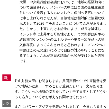
大臣・中央銀行総裁会議においては、地域の経済動向に
ついて議論を行い、メンバーの中には自国の金融政策運
営について発言する人もいました。個別の発言について
は申し上げられませんが、当該地域は相対的に強固な状
況のもとで2026 年を迎えたことについて合意がありまし
た。しかし、中東における紛争により、成長は減速し、
インフレ率は上昇する可能性があり、その影響は紛争の
継続期間やメンバーのエネルギーや主要一次産品への輸
入依存度によって左右されると思われます。メンバーの
中銀はこの点の違いに応じて自国の対応を行うことにな
るでしょう。これが本日の議論から私が受けとめた内容
です。
問）
片山財務大臣にお聞きします。共同声明の中で中東情勢を受
けて地域が結束 することが重要だという一文がありま
す。こういった地域の協力をしていく中で日本としてどうや
って協力していくかお考えをお聞かせください。
大臣）
まさにパワー・アジアを発表いたしまして、今日もＡＳＥＡ