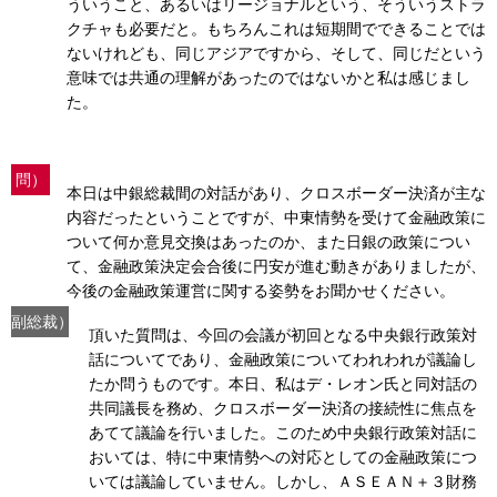
ういうこと、あるいはリージョナルという、そういうストラ
クチャも必要だと。もちろんこれは短期間でできることでは
ないけれども、同じアジアですから、そして、同じだという
意味では共通の理解があったのではないかと私は感じまし
た。
問）
本日は中銀総裁間の対話があり、クロスボーダー決済が主な
内容だったということですが、中東情勢を受けて金融政策に
ついて何か意見交換はあったのか、また日銀の政策につい
て、金融政策決定会合後に円安が進む動きがありましたが、
今後の金融政策運営に関する姿勢をお聞かせください。
副総裁）
頂いた質問は、今回の会議が初回となる中央銀行政策対
話についてであり、金融政策についてわれわれが議論し
たか問うものです。本日、私はデ・レオン氏と同対話の
共同議長を務め、クロスボーダー決済の接続性に焦点を
あてて議論を行いました。このため中央銀行政策対話に
おいては、特に中東情勢への対応としての金融政策につ
いては議論していません。しかし、ＡＳＥＡＮ＋３財務