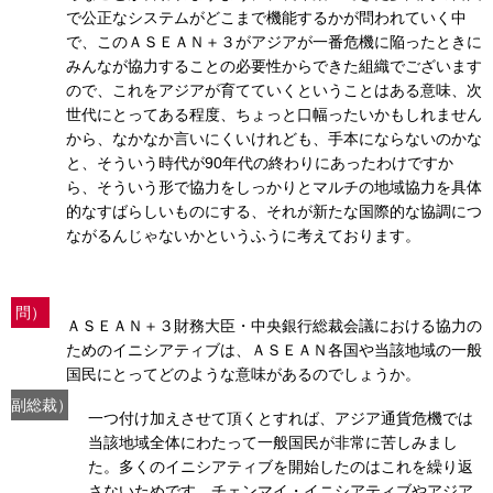
で公正なシステムがどこまで機能するかが問われていく中
で、このＡＳＥＡＮ＋３がアジアが一番危機に陥ったときに
みんなが協力することの必要性からできた組織でございます
ので、これをアジアが育てていくということはある意味、次
世代にとってある程度、ちょっと口幅ったいかもしれません
から、なかなか言いにくいけれども、手本にならないのかな
と、そういう時代が90年代の終わりにあったわけですか
ら、そういう形で協力をしっかりとマルチの地域協力を具体
的なすばらしいものにする、それが新たな国際的な協調につ
ながるんじゃないかというふうに考えております。
問）
ＡＳＥＡＮ＋３財務大臣・中央銀行総裁会議における協力の
ためのイニシアティブは、ＡＳＥＡＮ各国や当該地域の一般
国民にとってどのような意味があるのでしょうか。
副総裁）
一つ付け加えさせて頂くとすれば、アジア通貨危機では
当該地域全体にわたって一般国民が非常に苦しみまし
た。多くのイニシアティブを開始したのはこれを繰り返
さないためです。チェンマイ・イニシアティブやアジア