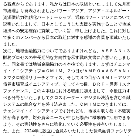
る観点からであります。私からは日本の取組といたしまして先月高
市総理より発表されましたパワー・アジア、アジア・エネルギー・
資源供給力強靱化パートナーシップ、通称パワー・アジアについて
説明いたしまして、日本としてこうした支援を実施することで地域
経済への安定確保に貢献していく旨、申し上げました。これに対し
て多くのメンバーから日本の取組に対する感謝の言葉を頂戴いたし
ました。
次に、地域金融協力についてでありますけれども、ＡＳＥＡＮ＋３
財務プロセスの中長期的な方向性を示す戦略文書に合意いたしまし
た。同文書では地域金融協力の４本柱であります、まずはチェンマ
イ・イニシアティブ＝ＣＭＩＭ、２つ目がＡＭＲＯ＝ＡＳＥＡＮ＋
３マクロ経済リサーチオフィス、そして３つ目がＡＢＭＩ＝アジア
債券市場育成イニシアティブ、そして４つ目、ＤＲＦ＝災害リスク
ファイナンス、この４本柱における取組に加えまして、今後注力す
べき分野といたしましてクロスボーダー・デジタル決済を含む金融
システムの統合などを盛り込みました。ＣＭＩＭにつきましては、
チェンマイ・イニシアティブですけれども、地域を取り巻く不確実
性が高まる中、対外資金ニーズが生じた場合に機動的に活用できる
よう、その実効性をさらに強化していく必要性を共有いたしまし
た。また、2024年に設立に合意をいたしました緊急融資ファシリテ