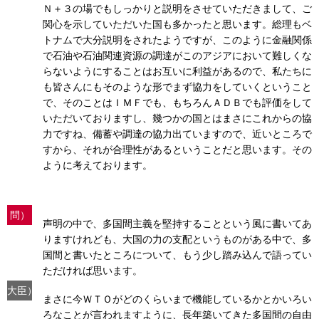
Ｎ＋３の場でもしっかりと説明をさせていただきまして、ご
関心を示していただいた国も多かったと思います。総理もベ
トナムで大分説明をされたようですが、このように金融関係
で石油や石油関連資源の調達がこのアジアにおいて難しくな
らないようにすることはお互いに利益があるので、私たちに
も皆さんにもそのような形でまず協力をしていくということ
で、そのことはＩＭＦでも、もちろんＡＤＢでも評価をして
いただいておりますし、幾つかの国とはまさにこれからの協
力ですね、備蓄や調達の協力出ていますので、近いところで
すから、それが合理性があるということだと思います。その
ように考えております。
問）
声明の中で、多国間主義を堅持することという風に書いてあ
りますけれども、大国の力の支配というものがある中で、多
国間と書いたところについて、もう少し踏み込んで語ってい
ただければ思います。
大臣）
まさに今ＷＴＯがどのくらいまで機能しているかとかいろい
ろなことが言われますように、長年築いてきた多国間の自由