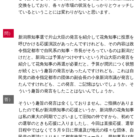
交換をしており、各々が市場の状況をしっかりとウォッチし
ているということには変わりがないと思います。
問）
新潟県知事選で片山大臣の発言を紹介して花角知事に投票を
呼びかける応援演説があったんですけれども、その内容は政
令指定都市で自民系の知事・市長がそろっているのは新潟だ
けだと。新潟には予算がつけやすいという片山大臣の発言を
紹介して花角知事の再選が必要だと。予算が潤沢につく状態
が続くという趣旨の発言があったんですけれども、これは自
民党の政令指定都市の団体の副会長の小泉新潟市議が発言し
たんですけれども、この発言、ご記憶はないでしょうか。そ
ういう趣旨の発言をしたことはないんでしょうか。
答）
そういう趣旨の発言は全くしておりません。ご指摘がありま
したので私が新潟県知事の応援というか、新潟県の花角知事
は私の東大の同期でございまして旧知の仲ですから、初めて
の選挙のときも応援に入りましたし、今回は直接応援、選挙
日程中ではなくて５月９日に県連及び地元の様々な団体、自
民党の要請によりまして都市政策フォーラム、県知事及び市