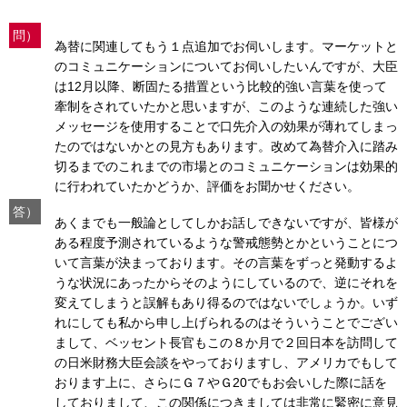
問）
為替に関連してもう１点追加でお伺いします。マーケットと
のコミュニケーションについてお伺いしたいんですが、大臣
は12月以降、断固たる措置という比較的強い言葉を使って
牽制をされていたかと思いますが、このような連続した強い
メッセージを使用することで口先介入の効果が薄れてしまっ
たのではないかとの見方もあります。改めて為替介入に踏み
切るまでのこれまでの市場とのコミュニケーションは効果的
に行われていたかどうか、評価をお聞かせください。
答）
あくまでも一般論としてしかお話しできないですが、皆様が
ある程度予測されているような警戒態勢とかということにつ
いて言葉が決まっております。その言葉をずっと発動するよ
うな状況にあったからそのようにしているので、逆にそれを
変えてしまうと誤解もあり得るのではないでしょうか。いず
れにしても私から申し上げられるのはそういうことでござい
まして、ベッセント長官もこの８か月で２回日本を訪問して
の日米財務大臣会談をやっておりますし、アメリカでもして
おります上に、さらにＧ７やＧ20でもお会いした際に話を
しておりまして、この関係につきましては非常に緊密に意見