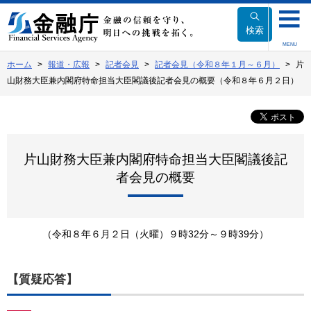
本
文
検索
へ
MENU
移
ホーム
報道・広報
記者会見
記者会見（令和８年１月～６月）
片
動
山財務大臣兼内閣府特命担当大臣閣議後記者会見の概要（令和８年６月２日）
片山財務大臣兼内閣府特命担当大臣閣議後記
者会見の概要
（令和８年６月２日（火曜）９時32分～９時39分）
【質疑応答】