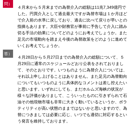
問）
４月末から５月末までの為替介入の総額は11兆7,349億円で
した。円買介入として過去最大ですが為替市場は１か月ほど
で介入前の水準に戻しており、過去に比べて戻りが早いとの
指摘もあります。大臣や財務官が事前に予告して介入に踏み
切る手法の効果についてどのようにお考えでしょうか。また
足元の市場動向を踏まえ今後の為替政策をどのように進めて
いくお考えでしょうか。
答）
４月28日から５月27日までの為替介入の総額について、５
月29日に通常のスケジュールどおり公表をされておりまし
て、そのとおりです。いつものように為替介入については、
それ以上申し上げることはありません。また足元の為替動向
についてもいつものように具体的なコメントは差し控えたい
と思います。いずれにしても、まだホルムズ海峡の状況が
様々な評価がありまして、こういったものに引きずられて石
油その他現物市場も非常に大きく動いているというか、ボラ
ティリティが高い状態のままではないかと思いますので、為
替につきましては必要に応じ、いつでも適切に対応するとい
う発言を維持しております。