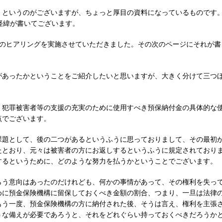
」というのがございますが、ちょっと厚目の資料になっているものです
経緯が書いてございます。
回のヒアリングを実施させていただきました。その次のページにそれが書
があったかということをご紹介したいと思いますが、大きく分けて三つ
、犯罪被害者等の支援の充実のために使用すべき預保納付金の具体的な
点でございます。
課題として、後の二つがあるというふうに思っておりまして、その最初
たとおり、元々は被害者の方にお返しするというふうに規定されており
するというために、どのような努力を払うかということでございます。
らう意向はあったのだけれども、何かの事情があって、その権利を失っ
めに預金保険機構に留保しておくべき金額の割合、つまり、一旦は法律
もう一度、預金保険機構の方に納付された後、そうは言え、権利を主張
うな備えが必要であろうと、それをどれぐらい持っておくべきだろうか