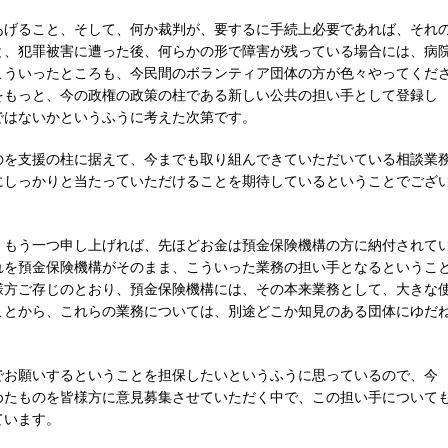
あげること、そして、何か裁判が、要するに手続上必要であれば、それ
と、犯罪被害に遭った後、何らかの形で障害が残っている場合には、病
こういったところも、今民間のボランティア団体の方が色々やってくだ
をもっと、今の政権の政策の柱である新しい公共の担い手として登録し
ではないかというふうに考えた次第です。
のを支援の柱に据えて、今までも取り組んできていただいている相談業
にしっかりと当たっていただけることを期待しているということでござ
、もう一つ申し上げれば、先ほどお金は預金保険機構の方に納付されて
れを預金保険機構がそのまま、こういった業務の担い手となるというこ
様方ご存じのとおり、預金保険機構には、その本来業務として、大きな
ことから、これらの業務については、別途どこか知見のある団体にゆだ
でお願いするということを担保したいというふうに思っているので、今
めたものを皆様方に意見募集させていただく中で、この担い手について
ています。