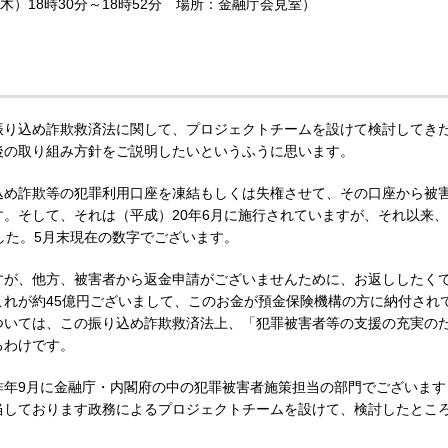
（木）18時30分～18時52分 場所：金融庁会見室）
振り込め詐欺救済法に関して、プロジェクトチームを設けて検討してき
後の取り組み方針をご説明したいというふうに思います。
込め詐欺等の犯罪利用口座を凍結もしくは失権させて、その口座から被
。そして、それは（平成）20年6月に施行されていますが、それ以来、
した。5月末現在の数字でございます。
すが、他方、被害者から返金申請がございませんために、お返ししたく
れが約45億円ございまして、このお金が預金保険機構の方に納付され
ついては、この振り込め詐欺救済法上、「犯罪被害者等の支援の充実の
るわけです。
昨年9月に金融庁・内閣府の中の犯罪被害者施策担当の部門でございます
当しております政務によるプロジェクトチームを設けて、検討したとこ