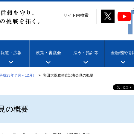
サイト内検索
報道・広報
政策・審議会
法令・指針等
金融機関情
平成23年７月～12月）
和田大臣政務官記者会見の概要
見の概要