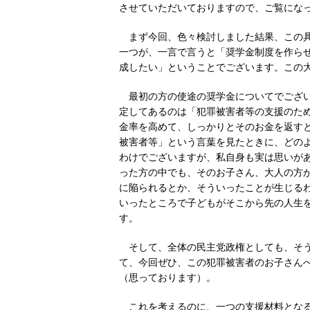
させていただいておりますので、ご覧にな
まず今回、色々検討しました結果、この
一つが、一言で言うと「奨学金制度を作ら
成したい」ということでございます。この
最初の方の使途の奨学金についてでござ
定してあるのは「犯罪被害者等の支援のた
金率を高めて、しっかりとそのお金を返す
被害者等」という言葉を見たときに、どの
わけでございますが、私自身も実は思いが
った方の中でも、そのお子さん、大人の方
に陥られるとか、そういったことが生じる
いったところで子どもがそこから先の人生
す。
そして、全体の民主党政権としても、そ
て、今回ぜひ、この犯罪被害者のお子さん
（思っております）。
これを考えるのに、一つの支援材料とな