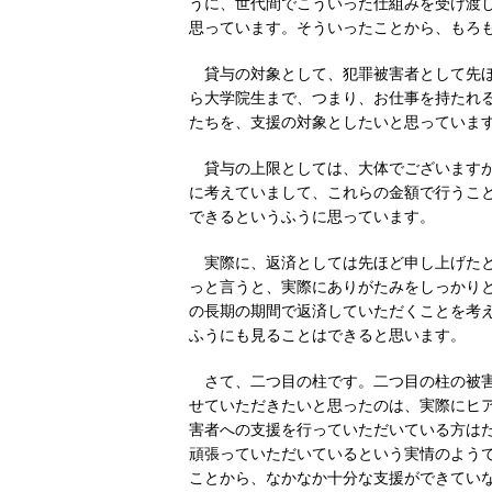
うに、世代間でこういった仕組みを受け渡
思っています。そういったことから、もろ
貸与の対象として、犯罪被害者として先
ら大学院生まで、つまり、お仕事を持たれ
たちを、支援の対象としたいと思っていま
貸与の上限としては、大体でございますが
に考えていまして、これらの金額で行うこと
できるというふうに思っています。
実際に、返済としては先ほど申し上げた
っと言うと、実際にありがたみをしっかりと
の長期の期間で返済していただくことを考
ふうにも見ることはできると思います。
さて、二つ目の柱です。二つ目の柱の被
せていただきたいと思ったのは、実際にヒ
害者への支援を行っていただいている方は
頑張っていただいているという実情のよう
ことから、なかなか十分な支援ができてい