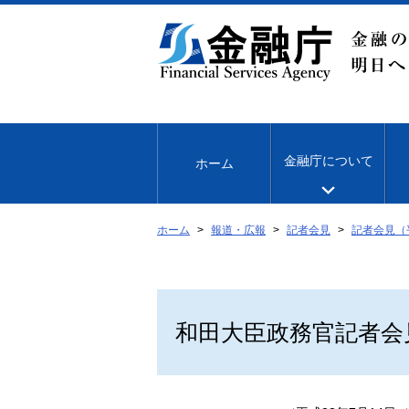
本
文
へ
移
動
金融庁について
ホーム
ホーム
報道・広報
記者会見
記者会見（
和田大臣政務官記者会