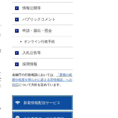
情報公開等
パブリックコメント
申請・届出・照会
た
オンライン行政手続
害
入札公告等
採用情報
て
金融庁の行政相談においては、
「業務の範
て
囲や程度を明らかに超える苦情相談」への
た
対応
について方針を定めています。
新着情報配信サービス
ろ