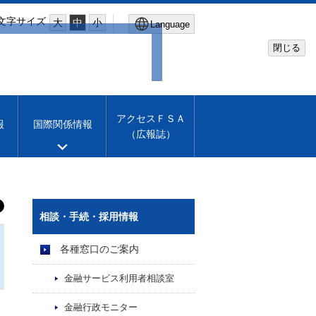
文字サイズ
大
中
小
Language
閉じる
Global Site
Financial Services Agency
アクセスＦＳＡ
報
国際関係情報
（広報誌）
Machine translation
English
相談・手続・採用情報
各種窓口のご案内
金融サービス利用者相談室
金融行政モニター