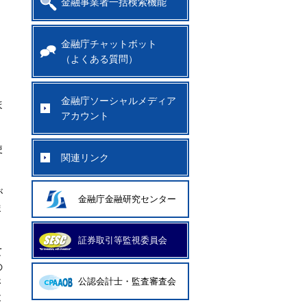
金融事業者一括検索機能
。
金融庁チャットボット
（よくある質問）
金融庁ソーシャルメディア
ほ
アカウント
使
関連リンク
が
金融庁金融研究センター
ま
証券取引等監視委員会
て
の
さ
公認会計士・監査審査会
と