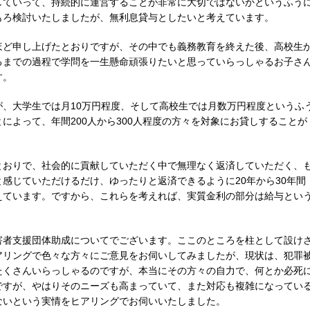
していって、持続的に運営することが非常に大切ではないかというふう
もろ検討いたしましたが、無利息貸与としたいと考えています。
ほど申し上げたとおりですが、その中でも義務教育を終えた後、高校生
るまでの過程で学問を一生懸命頑張りたいと思っていらっしゃるお子さ
す。
、大学生では月10万円程度、そして高校生では月数万円程度というふ
によって、年間200人から300人程度の方々を対象にお貸しすることが
とおりで、社会的に貢献していただく中で無理なく返済していただく、
感じていただけるだけ、ゆったりと返済できるように20年から30年間
えています。ですから、これらを考えれば、実質金利の部分は給与とい
害者支援団体助成についてでございます。ここのところを柱として設け
アリングで色々な方々にご意見をお伺いしてみましたが、現状は、犯罪
たくさんいらっしゃるのですが、本当にその方々の自力で、何とか必死
ですが、やはりそのニーズも高まっていて、また対応も複雑になってい
ないという実情をヒアリングでお伺いいたしました。