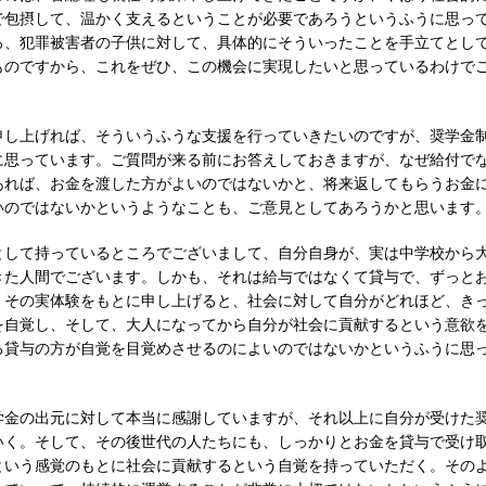
で包摂して、温かく支えるということが必要であろうというふうに思っ
ろ、犯罪被害者の子供に対して、具体的にそういったことを手立てとし
ものですから、これをぜひ、この機会に実現したいと思っているわけで
申し上げれば、そういうふうな支援を行っていきたいのですが、奨学金
に思っています。ご質問が来る前にお答えしておきますが、なぜ給付で
あれば、お金を渡した方がよいのではないかと、将来返してもらうお金
いのではないかというようなことも、ご意見としてあろうかと思います
として持っているところでございまして、自分自身が、実は中学校から
きた人間でございます。しかも、それは給与ではなくて貸与で、ずっと
。その実体験をもとに申し上げると、社会に対して自分がどれほど、き
を自覚し、そして、大人になってから自分が社会に貢献するという意欲
ろ貸与の方が自覚を目覚めさせるのによいのではないかというふうに思
学金の出元に対して本当に感謝していますが、それ以上に自分が受けた
いく。そして、その後世代の人たちにも、しっかりとお金を貸与で受け
という感覚のもとに社会に貢献するという自覚を持っていただく。その