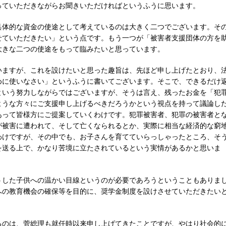
っていただきながらお聞きいただければというふうに思います。
具体的な資金の使途として考えているのは大きく二つでございます。そ
せていただきたい」という点です。もう一つが「被害者支援団体の方を
大きな二つの使途をもって臨みたいと思っています。
いますが、これを設けたいと思った趣旨は、先ほど申し上げたとおり、
めに使いなさい」というふうに書いてございます。そこで、できるだけ
という努力しながらではございますが、そうは言え、残ったお金を「犯
ような方々にご支援申し上げるべきだろうかという視点を持って議論し
あって皆様方にご提案していくわけです。犯罪被害者、犯罪の被害者と
が被害に遭われて、そして亡くなられるとか、実際に相当な経済的な窮
わけですが、その中でも、お子さんを育てていらっしゃったところ、そ
を送る上で、かなり苦境に立たされているという実情があるかと思いま
うした子供への温かい目線というのが必要であろうということもありま
への教育機会の確保等を目的に、奨学金制度を設けさせていただきたい
るのは、菅総理も就任時以来申し上げてきたことですが、やはり社会的