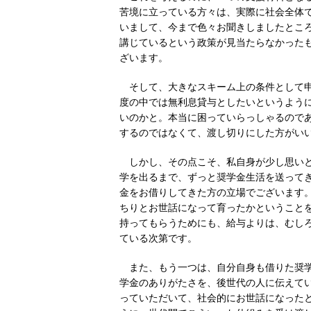
苦境に立っている方々は、実際に社会全体
いまして、今まで色々お聞きしましたとこ
講じているという政策が見当たらなかった
ざいます。
そして、大きなスキーム上の条件として
度の中では無利息貸与としたいというよう
いのかと。本当に困っていらっしゃるので
するのではなくて、渡し切りにした方がい
しかし、その点こそ、私自身が少し思い
学を出るまで、ずっと奨学金生活を送って
金をお借りしてきた方の立場でございます
ちりとお世話になって育ったかということ
持ってもらうためにも、給与よりは、むし
ている次第です。
また、もう一つは、自分自身も借りた奨
学金のありがたさを、後世代の人に伝えて
っていただいて、社会的にお世話になった