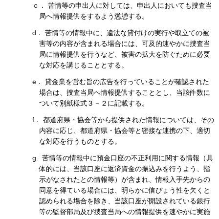
ｃ． 苦情等の申出人に対しては、申出人においても捜査当
局へ情報提供をするよう慫慂する。
d． 苦情等の情報中に、違法な貸付けの実行や取立ての被
害等の内容が含まれる場合には、可及的速やかに捜査当
局に情報提供を行うなど、被害の拡大を防ぐために必要
な対応を講じることとする。
e． 貸金業を営む旨の広告を行っていることが確認された
場合は、捜査当局へ情報提供することとし、当該件数に
ついて別紙様式３－２に記載する。
f． 都道府県・協会等から提供された情報については、その
内容に応じ、都道府県・協会等と密接な連携の下、適切
な対応を行うものとする。
g. 苦情等の情報中に預金口座の不正利用に関する情報（具
体的には、当該口座に返済資金の振込みを行うよう、指
示がなされたとの情報等）が含まれ、情報入手先からの
同意を得ている場合には、明らかに信ぴょう性を欠くと
認められる場合を除き、当該口座が開設されている銀行
等の監督部局及び捜査当局への情報提供を速やかに実施