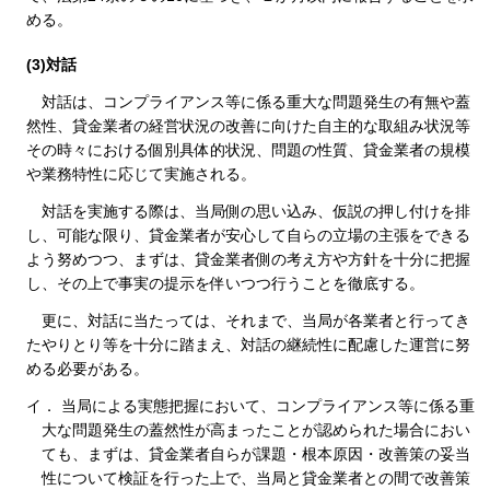
める。
(3)対話
対話は、コンプライアンス等に係る重大な問題発生の有無や蓋
然性、貸金業者の経営状況の改善に向けた自主的な取組み状況等
その時々における個別具体的状況、問題の性質、貸金業者の規模
や業務特性に応じて実施される。
対話を実施する際は、当局側の思い込み、仮説の押し付けを排
し、可能な限り、貸金業者が安心して自らの立場の主張をできる
よう努めつつ、まずは、貸金業者側の考え方や方針を十分に把握
し、その上で事実の提示を伴いつつ行うことを徹底する。
更に、対話に当たっては、それまで、当局が各業者と行ってき
たやりとり等を十分に踏まえ、対話の継続性に配慮した運営に努
める必要がある。
イ． 当局による実態把握において、コンプライアンス等に係る重
大な問題発生の蓋然性が高まったことが認められた場合におい
ても、まずは、貸金業者自らが課題・根本原因・改善策の妥当
性について検証を行った上で、当局と貸金業者との間で改善策