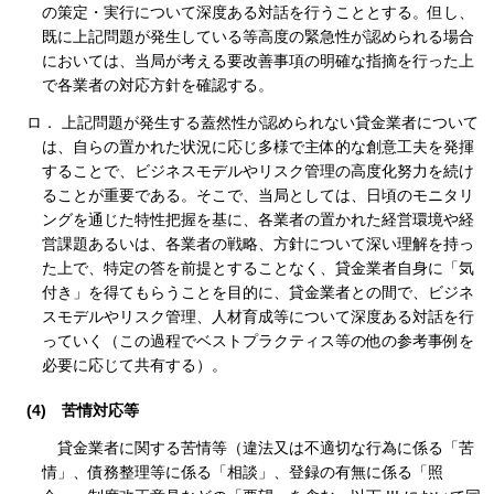
の策定・実行について深度ある対話を行うこととする。但し、
既に上記問題が発生している等高度の緊急性が認められる場合
においては、当局が考える要改善事項の明確な指摘を行った上
で各業者の対応方針を確認する。
ロ． 上記問題が発生する蓋然性が認められない貸金業者について
は、自らの置かれた状況に応じ多様で主体的な創意工夫を発揮
することで、ビジネスモデルやリスク管理の高度化努力を続け
ることが重要である。そこで、当局としては、日頃のモニタリ
ングを通じた特性把握を基に、各業者の置かれた経営環境や経
営課題あるいは、各業者の戦略、方針について深い理解を持っ
た上で、特定の答を前提とすることなく、貸金業者自身に「気
付き」を得てもらうことを目的に、貸金業者との間で、ビジネ
スモデルやリスク管理、人材育成等について深度ある対話を行
っていく（この過程でベストプラクティス等の他の参考事例を
必要に応じて共有する）。
(4)
苦情対応等
貸金業者に関する苦情等（違法又は不適切な行為に係る「苦
情」、債務整理等に係る「相談」、登録の有無に係る「照