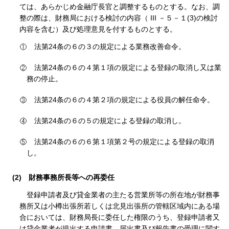
ては、あらかじめ金融庁長官と調整するものとする。なお、調
整の際は、財務局における検討の内容（ III －５－１(3)の検討
内容を含む）及び処理意見を付するものとする。
法第24条の６の３の規定による業務改善命令。
法第24条の６の４第１項の規定による登録の取消し又は業
務の停止。
法第24条の６の４第２項の規定による役員の解任命令。
法第24条の６の５の規定による登録の取消し。
法第24条の６の６第１項第２号の規定による登録の取消
し。
(2)
財務事務所長等への再委任
登録申請者及び貸金業者の主たる営業所等の所在地が財務事
務所又は小樽出張所若しくは北見出張所の管轄区域内にある場
合においては、財務局長に委任した権限のうち、登録申請者又
は貸金業者が提出する申請書、届出書及び報告書の受理に関す