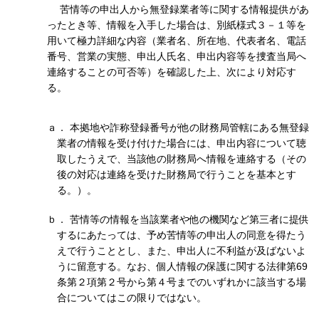
苦情等の申出人から無登録業者等に関する情報提供があ
ったとき等、情報を入手した場合は、別紙様式３－１等を
用いて極力詳細な内容（業者名、所在地、代表者名、電話
番号、営業の実態、申出人氏名、申出内容等を捜査当局へ
連絡することの可否等）を確認した上、次により対応す
る。
ａ． 本拠地や詐称登録番号が他の財務局管轄にある無登録
業者の情報を受け付けた場合には、申出内容について聴
取したうえで、当該他の財務局へ情報を連絡する（その
後の対応は連絡を受けた財務局で行うことを基本とす
る。）。
ｂ． 苦情等の情報を当該業者や他の機関など第三者に提供
するにあたっては、予め苦情等の申出人の同意を得たう
えで行うこととし、また、申出人に不利益が及ばないよ
うに留意する。なお、個人情報の保護に関する法律第69
条第２項第２号から第４号までのいずれかに該当する場
合についてはこの限りではない。