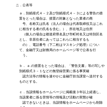
ニ．公表等
ａ．別紙様式４－２及び別紙様式４－３による警告の措
置をとった場合は、措置の対象となった業者の商
号、名称又は氏名（法人の場合は代表取締役又はこれ
に相当する者の氏名を含む。）、所在地又は住所
（個人の場合は都道府県名及び市町村名又は特別区名
とし、非居住者にあってはこれらに相当するも
の）、電話番号（下二桁はマスキング処理）につい
て、金融庁又は財務局のホームページ等で公表を行
う。
ｂ． ａ.の措置をとった場合は、「警告文書」等の写しや
別紙様式３－１などの無登録営業に係る事実確
認方法等の情報を速やかに金融庁担当課室へ送付する
ものとする。
ｃ．当該情報をホームページに掲載後３年以上経過し、
当該業者に係る苦情等の情報及び活動の実態が確
認できないときは、当該情報をホームページから削除