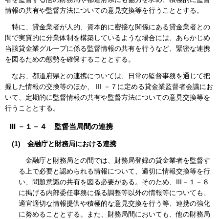
情報の共有や監督方法についての意見交換等を行うこととする。
特に、貸金業者が人的、資本的に密接な関係にある貸金業者との
間で実質的に分業体制を構築しているような場合には、あらかじめ
当該貸金業グループに係る監督情報の共有を行うなど、緊密な連携
を図るための態勢を確保することとする。
なお、都道府県との連携については、日常の監督事務を通じて把
握した情報の交換等のほか、 III －７に定める貸金業監督者会議にお
いて、定期的に監督情報の共有や監督方法についての意見交換等を
行うこととする。
III －１－４ 監督当局間の連携
(1)
金融庁と財務局における連携
金融庁と財務局との間では、財務局登録の貸金業者を監督す
る上で必要と認められる情報について、適切に情報交換等を行
い、問題意識の共有を図る必要がある。そのため、III－１－８
に掲げる内部委任事務に係る調整等以外の情報等についても、
適宜適切な情報提供や積極的な意見交換を行う等、連携の強化
に努めることとする。また、財務局間においても、他の財務局