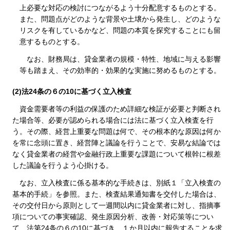
上必要な対応の検討につながるよう十分配意するものとする。
また、問題点がどのような背景や土壌から発生し、どのような
リスクを有しているかなど、問題の本質を探究することにも留
意するものとする。
なお、財務局は、貸金業者の規模・特性、地域に与える影響
等も踏まえ、その効率的・効果的な実施に努めるものとする。
(2)法24条の６の10に基づく立入検査
資金需要者等の利益の保護のため詳細な検証が必要と判断され
た場合等、必要が認められる場合には法に基づく立入検査を行
う。その際、経営上重要な問題は何で、その根本的な原因は何か
を常に念頭に置き、経営陣と議論を行うことで、安易な結論では
なく貸金業者の経営や金融行政上重要な課題について根幹に根差
した議論を行うよう心掛ける。
なお、立入検査に係る基本的な手続きは、別紙１「立入検査の
基本的手続」を参照。また、検査結果通知書を交付した場合は、
その交付日から原則として一週間以内に貸金業者に対し、指摘事
項についての事実確認、発生原因分析、改善・対応策等につい
て、法第24条の６の10に基づき、１か月以内に報告することを求