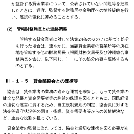
が監督する貸金業者について、公表されていない問題等を把握
したときは、適宜、監督する財務局や金融庁への情報提供を行
い、連携の強化に努めることとする。
(2)
管轄財務局長との連絡調整
管轄する貸金業者に対して法第24条の６の７に基づく処分
を行った場合は、速やかに、当該貸金業者の営業所等の所在
地を管轄する他の財務局長
（福岡財務支局長及び沖縄総合事
務局長を含む。以下同じ。）
にその処分内容を連絡するも
のとする。
III －１－５ 貸金業協会との連携等
協会は、貸金業者の業務の適正な運営を確保し、もって貸金業の
健全な発展と資金需要者等の利益の保護を図るとともに、国民経済
の適切な運営に資するため、自主規制規則の制定、協会員に対する
法令等遵守状況等の調査・指導、資金需要者等からの苦情解決な
ど、重要な役割を担っている。
貸金業者の監督に当たっては、協会と適切な連携を図る必要があ