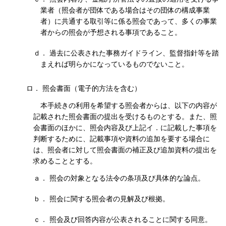
業者（照会者が団体である場合はその団体の構成事業
者）に共通する取引等に係る照会であって、多くの事業
者からの照会が予想される事項であること。
ｄ． 過去に公表された事務ガイドライン、監督指針等を踏
まえれば明らかになっているものでないこと。
ロ． 照会書面（電子的方法を含む）
本手続きの利用を希望する照会者からは、以下の内容が
記載された照会書面の提出を受けるものとする。また、照
会書面のほかに、照会内容及び上記イ．に記載した事項を
判断するために、記載事項や資料の追加を要する場合に
は、照会者に対して照会書面の補正及び追加資料の提出を
求めることとする。
ａ． 照会の対象となる法令の条項及び具体的な論点。
ｂ． 照会に関する照会者の見解及び根拠。
ｃ． 照会及び回答内容が公表されることに関する同意。