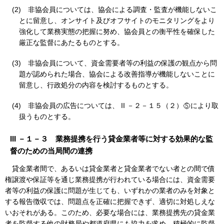
(2)
非協会員については、協会による調査・監査が機能しないこ
とに留意し、オンサイト及びオフサイトのモニタリングをより
強化して業務実態の把握に努め、協会員との衡平性を確保した
厳正な監督にあたるものとする。
(3)
非協会員について、資金需要者等の利益の保護の観点から問
題が認められた場合、協会による改善指導が機能しないことに
留意し、行政処分の内容を検討するものとする。
(4)
非協会員の広告については、 II －２－１５（２）
により取
扱うものとする。
III －１－３ 業務提携を行う貸金業者等に対する効果的な監
督のための当局間の連携
貸金業者間で、あるいは貸金業者と貸金業者でない者との間で債
権譲渡や保証等を通じ業務提携が行われている場合には、資金需要
者等の利益の保護に問題が生じても、いずれかの業者のみを対象と
する報告徴収では、問題点を正確に把握できず、適切に対処しえな
いおそれがある。このため、必要な場合には、業務提携先の貸金業
者を監督する他の財務局や都道府県にも協力を求め、積極的に監督