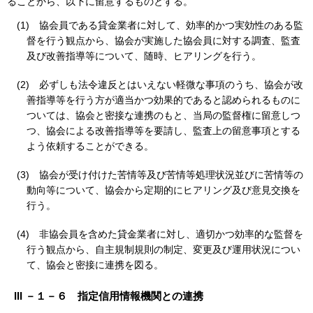
ることから、以下に留意するものとする。
(1)
協会員である貸金業者に対して、効率的かつ実効性のある監
督を行う観点から、協会が実施した協会員に対する調査、監査
及び改善指導等について、随時、ヒアリングを行う。
(2)
必ずしも法令違反とはいえない軽微な事項のうち、協会が改
善指導等を行う方が適当かつ効果的であると認められるものに
ついては、協会と密接な連携のもと、当局の監督権に留意しつ
つ、協会による改善指導等を要請し、監査上の留意事項とする
よう依頼することができる。
(3)
協会が受け付けた苦情等及び苦情等処理状況並びに苦情等の
動向等について、協会から定期的にヒアリング及び意見交換を
行う。
(4)
非協会員を含めた貸金業者に対し、適切かつ効率的な監督を
行う観点から、自主規制規則の制定、変更及び運用状況につい
て、協会と密接に連携を図る。
III －１－６ 指定信用情報機関との連携