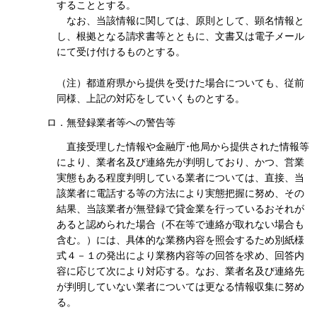
することとする。
なお、当該情報に関しては、原則として、顕名情報と
し、根拠となる請求書等とともに、文書又は電子メール
にて受け付けるものとする。
（注）都道府県から提供を受けた場合についても、従前
同様、上記の対応をしていくものとする。
ロ．無登録業者等への警告等
直接受理した情報や金融庁･他局から提供された情報等
により、業者名及び連絡先が判明しており、かつ、営業
実態もある程度判明している業者については、直接、当
該業者に電話する等の方法により実態把握に努め、その
結果、当該業者が無登録で貸金業を行っているおそれが
あると認められた場合（不在等で連絡が取れない場合も
含む。）には、具体的な業務内容を照会するため別紙様
式４－１の発出により業務内容等の回答を求め、回答内
容に応じて次により対応する。なお、業者名及び連絡先
が判明していない業者については更なる情報収集に努め
る。