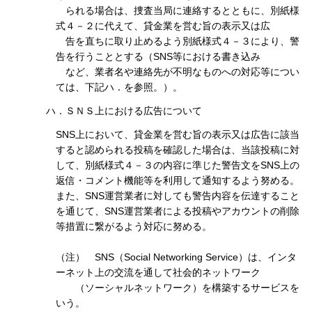
られる場合は、捜査当局に連絡するとともに、別紙様
式４－２に代えて、貸金業を営む旨の表示又は広
告を直ちに取り止めるよう別紙様式４－３により、警
告を行うこととする（SNS等における書き込み
など、業者名や連絡先が不明なものへの対応等につい
ては、下記ハ．を参照。）。
ハ．ＳＮＳ上における広告について
SNS上において、貸金業を営む旨の表示又は広告に該当
すると認められる投稿を確認した場合は、当該投稿に対
して、別紙様式４－３の内容に準じた警告文をSNS上の
返信・コメント機能等を利用して通知するよう努める。
また、SNS運営業者に対しても警告内容を伝達すること
を通じて、SNS運営業者による投稿やアカウントの削除
等措置に繋がるよう対応に努める。
（注） SNS（Social Networking Service）は、インタ
ーネット上の交流を通して社会的ネットワーク
（ソーシャルネットワーク）を構築するサービスを
いう。