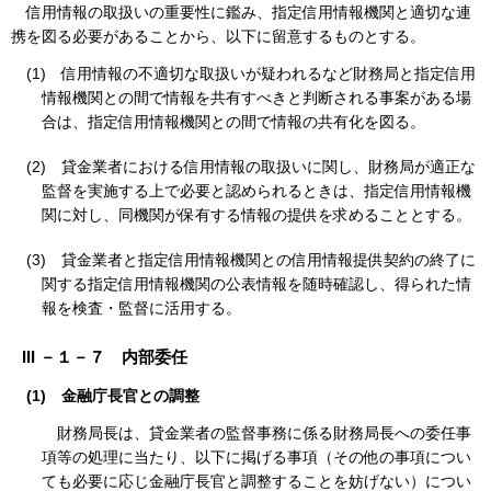
信用情報の取扱いの重要性に鑑み、指定信用情報機関と適切な連
携を図る必要があることから、以下に留意するものとする。
(1)
信用情報の不適切な取扱いが疑われるなど財務局と指定信用
情報機関との間で情報を共有すべきと判断される事案がある場
合は、指定信用情報機関との間で情報の共有化を図る。
(2)
貸金業者における信用情報の取扱いに関し、財務局が適正な
監督を実施する上で必要と認められるときは、指定信用情報機
関に対し、同機関が保有する情報の提供を求めることとする。
(3)
貸金業者と指定信用情報機関との信用情報提供契約の終了に
関する指定信用情報機関の公表情報を随時確認し、得られた情
報を検査・監督に活用する。
III －１－７ 内部委任
(1)
金融庁長官との調整
財務局長は、貸金業者の監督事務に係る財務局長への委任事
項等の処理に当たり、以下に掲げる事項（その他の事項につい
ても必要に応じ金融庁長官と調整することを妨げない）につい