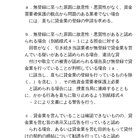
ａ．無登録に至った原因に故意性・悪質性がなく、資金
需要者保護の観点から問題のある業者でない場合
には、直ちに貸金業の登録の申請を求める。
ｂ．無登録に至った原因に故意性・悪質性があると認め
られる場合（別紙様式４－１による照会に対する
回答がなく、引き続き当該業者が無登録で貸金業を営
んでいる疑いがあると認められる場合、違法な貸
付けや取立ての被害が認められる場合及び無登録で貸
金業を行っていることが判明している場合（ａ．
に該当し、直ちに貸金業の登録を行っているものを除
く。）を含む。）、その他資金需要者保護上必要
と認められる場合には、捜査当局に連絡するととも
に、かかる行為を直ちに取り止めるよう別紙様式４
－２により文書による警告を行う。
ｃ．貸金業を営んでいることは確認できないものの、貸
金業を営む旨の表示又は広告を行っていると認め
られる場合、あるいは貸金業を営む目的をもって貸付
けの契約の締結について勧誘を行っていると認め