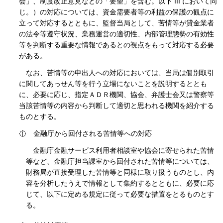
会」、制度改正意見などの「要望」を含む。以下 III において同
じ。）の対応については、資金需要者等の利益の保護の観点に
立って対応するとともに、監督当局として、苦情等が貸金業者
の法令等遵守状況、業務運営の適切性、内部管理態勢の有効性
等を判断する重要な情報であるとの視点をもって対応する必要
がある。
なお、苦情等の申出人への対応においては、当局は個別取引
に関してあっせん等を行う立場にないことを説明するととも
に、必要に応じ、指定ＡＤＲ機関、協会、弁護士会又は警察等
当該苦情等の内容から判断して適切と思われる機関を紹介する
ものとする。
金融庁から回付される苦情等への対応
金融庁金融サービス利用者相談室や協会に寄せられた苦情
等など、金融庁担当課室から回付された苦情等については、
財務局が直接受理した苦情等と同様に取り扱うものとし、内
容を分析したうえで情報として集約するとともに、必要に応
じて、以下に定める規定に従って必要な措置をとるものとす
る。