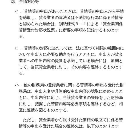
苦情対応等
イ． 苦情等の申出があったときは、苦情等の申出人から事情
を聴取し、貸金業者の違法又は不適切な行為に係る苦情等
と認められた場合は、別紙様式３－１による「貸金業関係
苦情受付対応状況票」に所要の事項を記録するものとす
る。
ロ． 苦情等の対応に当たっては、法に基づく権限の範囲内に
おいて申出人に必要な助言を行うとともに、申出人が貸金
業者への申出内容の提供を承諾している場合には、原則と
して、当該貸金業者に対し、その内容を連絡するものとす
る。
ハ． 他の財務局の登録業者に関する苦情等の申出を受けた財
務局は、申出人名や具体的な申出内容の聴取に努めるとと
もに、申出内容に応じ、当該貸金業者の登録をした財務局
に対し、把握した苦情内容等必要事項を連絡するなど、相
互に連携を図るものとする。
ただし、貸金業者から譲り受けた債権の取立てに係る苦
情等の申出を受けた場合の連絡先は、以下のとおりとす