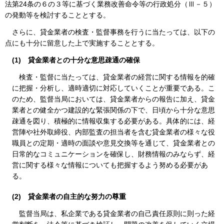
法第24条の６の３等に基づく業務改善命令等の行政処分（Ⅲ－５）
の発動等を検討することとする。
さらに、貸金業者の検査・監督事務を行うに当たっては、以下の
点にも十分に留意した上で実施することとする。
(1)
貸金業者との十分な意思疎通の確保
検査・監督に当たっては、貸金業者の経営に関する情報を的確
に把握・分析し、適時適切に対応していくことが重要である。こ
のため、監督当局においては、貸金業者からの報告に加え、貸金
業者との健全かつ建設的な緊張関係の下で、日頃から十分な意思
疎通を図り、積極的に情報収集する必要がある。具体的には、経
営陣や社外取締役、内部監査の担当者を含む貸金業者の様々な役
職員との定期・適時の面談や意見交換等を通じて、貸金業者との
日常的なコミュニケーションを確保し、財務情報のみならず、経
営に関する様々な情報についても把握するよう努める必要があ
る。
(2)
貸金業者の自主的な努力の尊重
監督当局は、私企業である貸金業者の自己責任原則に則った経