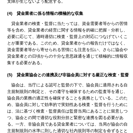
支障が生じないよう配意する。
(4)
貸金業者に係る情報の積極的な収集
貸金業者の検査・監督に当たっては、資金需要者等からの苦情
等を含め、貸金業者の経営に関する情報を的確に把握・分析し、
必要に応じて、適時適切に検査・監督上の対応につなげていくこ
とが重要である。このため、貸金業者からの報告だけではなく、
資金需要者等から寄せられる苦情にも注意を払い、さらに協会や
貸金業者との日頃からの十分な意思疎通を通じて積極的に情報収
集する必要がある。
(5)
貸金業協会との連携及び非協会員に対する厳正な検査・監督
協会は、当庁による認可と監督の下で、協会員に適用される自
主規制規則の制定と、その遵守を確保するための監査等を通じ、
協会員の業務の適正性を確保することを責務としている。このた
め、協会員に対して効率的で実効性ある検査・監督を行うために
は、法に基づく検査・監督責任は監督当局にあることに留意しつ
つ、協会との間で適切な役割分担と緊密な連携を図る必要があ
る。一方、非協会員である貸金業者については、当局が協会の自
主規制規則の水準に則した適切な社内規則等の制定を命ずるとと