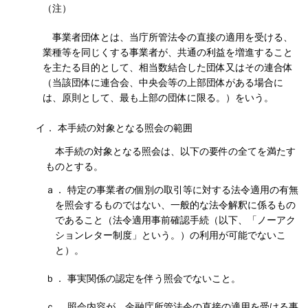
（注）
事業者団体とは、当庁所管法令の直接の適用を受ける、
業種等を同じくする事業者が、共通の利益を増進すること
を主たる目的として、相当数結合した団体又はその連合体
（当該団体に連合会、中央会等の上部団体がある場合に
は、原則として、最も上部の団体に限る。）をいう。
イ． 本手続の対象となる照会の範囲
本手続の対象となる照会は、以下の要件の全てを満たす
ものとする。
ａ． 特定の事業者の個別の取引等に対する法令適用の有無
を照会するものではない、一般的な法令解釈に係るもの
であること（法令適用事前確認手続（以下、「ノーアク
ションレター制度」という。）の利用が可能でないこ
と）。
ｂ． 事実関係の認定を伴う照会でないこと。
ｃ． 照会内容が、金融庁所管法令の直接の適用を受ける事