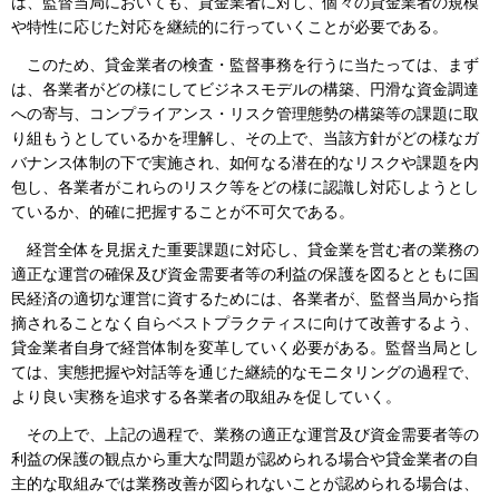
は、監督当局においても、貸金業者に対し、個々の貸金業者の規模
や特性に応じた対応を継続的に行っていくことが必要である。
このため、貸金業者の検査・監督事務を行うに当たっては、まず
は、各業者がどの様にしてビジネスモデルの構築、円滑な資金調達
への寄与、コンプライアンス・リスク管理態勢の構築等の課題に取
り組もうとしているかを理解し、その上で、当該方針がどの様なガ
バナンス体制の下で実施され、如何なる潜在的なリスクや課題を内
包し、各業者がこれらのリスク等をどの様に認識し対応しようとし
ているか、的確に把握することが不可欠である。
経営全体を見据えた重要課題に対応し、貸金業を営む者の業務の
適正な運営の確保及び資金需要者等の利益の保護を図るとともに国
民経済の適切な運営に資するためには、各業者が、監督当局から指
摘されることなく自らベストプラクティスに向けて改善するよう、
貸金業者自身で経営体制を変革していく必要がある。監督当局とし
ては、実態把握や対話等を通じた継続的なモニタリングの過程で、
より良い実務を追求する各業者の取組みを促していく。
その上で、上記の過程で、業務の適正な運営及び資金需要者等の
利益の保護の観点から重大な問題が認められる場合や貸金業者の自
主的な取組みでは業務改善が図られないことが認められる場合は、