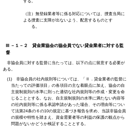
する。
（注）無登録業者等に係る対応については、捜査当局に
よる捜査に支障が出ないよう、配意するものとす
る。
III －１－２ 貸金業協会の協会員でない貸金業者に対する監
督
非協会員に対する監督に当たっては、以下の点に留意する必要が
ある。
(1)
非協会員の社内規則等については、「 II ．貸金業者の監督に
当たっての評価項目」の各項目の主な着眼点に加え、協会の自
主規制規則の水準に則った適切な社内規則等の作成・変更を命
じることとする。なお、自主規制規則の水準に満たない内容等
の社内規則等に係る承認申請があった場合、その理由等につい
て法第24条の６の10の規定に基づき報告を求め、当該非協会員
の規模や特性を踏まえ、資金需要者等の利益の保護の観点から
問題がないかどうか検証することとする。