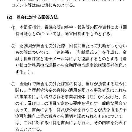
コメント等は厳に慎むものとする。
(2)
照会に対する回答方法
本監督指針、審議会等の答申・報告等の既存資料により回
答可能なものについては、適宜回答するものとする。
財務局が照会を受けた際、回答に当たって判断がつかない
もの等については、「連絡箋」（別紙様式５）を作成し、金
融庁担当課室と電子メール等により協議するものとする（送
り状は財務局担当課長から金融庁担当課室総括課長補佐宛と
する。）。
金融庁で照会を受けた課室の長は、当庁が所管する法令に
関し、当庁所管法令の直接の適用を受ける事業者又はこれら
の事業者により構成される事業者団体（注）から受けた、次
のイ．及びロ．の項目で定める要件を満たす一般的な照会で
あって、書面による回答及び公表を行うことが法令適用の予
測可能性向上等の観点から適切と認められるものについて
は、これに対する回答を書面により行い、その内容を公表す
ることとする。