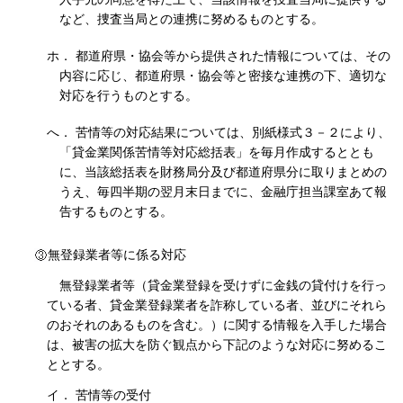
など、捜査当局との連携に努めるものとする。
ホ． 都道府県・協会等から提供された情報については、その
内容に応じ、都道府県・協会等と密接な連携の下、適切な
対応を行うものとする。
へ． 苦情等の対応結果については、別紙様式３－２により、
「貸金業関係苦情等対応総括表」を毎月作成するととも
に、当該総括表を財務局分及び都道府県分に取りまとめの
うえ、毎四半期の翌月末日までに、金融庁担当課室あて報
告するものとする。
無登録業者等に係る対応
無登録業者等（貸金業登録を受けずに金銭の貸付けを行っ
ている者、貸金業登録業者を詐称している者、並びにそれら
のおそれのあるものを含む。）に関する情報を入手した場合
は、被害の拡大を防ぐ観点から下記のような対応に努めるこ
ととする。
イ． 苦情等の受付