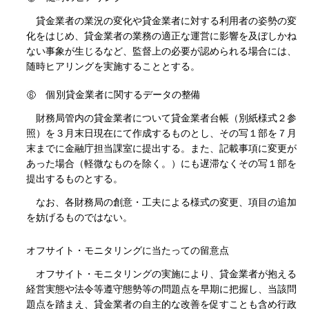
貸金業者の業況の変化や貸金業者に対する利用者の姿勢の変
化をはじめ、貸金業者の業務の適正な運営に影響を及ぼしかね
ない事象が生じるなど、監督上の必要が認められる場合には、
随時ヒアリングを実施することとする。
個別貸金業者に関するデータの整備
財務局管内の貸金業者について貸金業者台帳（別紙様式２参
照）を３月末日現在にて作成するものとし、その写１部を７月
末までに金融庁担当課室に提出する。また、記載事項に変更が
あった場合（軽微なものを除く。）にも遅滞なくその写１部を
提出するものとする。
なお、各財務局の創意・工夫による様式の変更、項目の追加
を妨げるものではない。
オフサイト・モニタリングに当たっての留意点
オフサイト・モニタリングの実施により、貸金業者が抱える
経営実態や法令等遵守態勢等の問題点を早期に把握し、当該問
題点を踏まえ、貸金業者の自主的な改善を促すことも含め行政