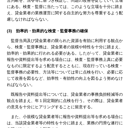
営判断を、法令等に基づき検証し、問題の改善を促していく立場
にある。検査・監督に当たっては、このような立場を十分に踏ま
え、貸金業者の業務運営に関する自主的な努力を尊重するよう配
慮しなければならない。
(3)
効率的・効果的な検査・監督事務の確保
監督当局及び貸金業者の限られた資源を有効に利用する観点か
ら、検査・監督事務は、貸金業者の規模や特性を十分に踏まえ、
効率的・効果的に行われる必要がある。したがって、貸金業者に
報告や資料提出等を求める場合には、検査・監督事務上真に必要
なものに限定するよう配意するとともに、現在行っている検査・
監督事務の必要性、方法等については常に点検を行い、必要に応
じて改善を図るなど、効率性・有効性の向上を図るよう努めなけ
ればならない。
既報告や資料提出等については、貸金業者の事務負担軽減等の
観点を踏まえ、年１回定期的に点検を行う。その際は、貸金業者
の意見を十分にヒアリングすることに留意する。
また、小規模な貸金業者等に報告や資料提出等を求める場合に
は、当該貸金業者等の特性を十分に踏まえ、業務の円滑な遂行に