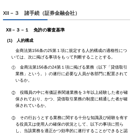
XII－３ 諸手続（証券金融会社）
XII－３－１ 免許の審査基準
(1)
人的構成
金商法第156条の25第１項に規定する人的構成の適格性につ
いては、次に掲げる事項をもって判断することとする。
金商法第156条の24第１項に掲げる業務（以下「貸借取引
業務」という。）の遂行に必要な人員が各部門に配置されて
いるか。
役職員の中に有価証券関連業務を３年以上経験した者が確
保されており、かつ、貸借取引業務の制度に精通した者が確
保されているか。
その行おうとする業務に関する十分な知識及び経験を有す
る役員又は使用人の確保の状況として、以下の事項に照ら
し、当該業務を適正かつ効率的に遂行することができると認