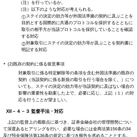
（注）を行っているか。
（注）以下のような対応が考えられる。
ステイの決定の効力等が外国法準拠の契約に及ぶことを
目的とする国際的に共通のプロトコルを採択するとともに
取引の相手方が当該プロトコルを採択していることを確認
する対応
対象取引にステイの決定の効力等が及ぶことを契約書に
明記する対応
(2)既存の契約に係る留意事項
対象取引に係る特定解除等の条項を含む外国法準拠の既存の
契約（当該契約に係る新規の取引を行う場合を除く。）につ
いても、ステイの決定の効力等が当該契約に及ばない場合の
影響の重要性を勘案した上で、必要に応じ、上記（１）の対
応を行うことが望ましい。
XII－４－３ 監督手法・対応
上記の監督上の着眼点に基づき、証券金融会社の管理態勢につい
て深度あるヒアリングを行い、必要な場合には金商法第156条の34
及び預金保険法第136条の規定に基づき報告を求めることとする。