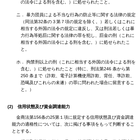
の法令による刑を含む。）に処せられたこと。
ニ． 暴力団員による不当な行為の防止等に関する法律の規定
（同法第32条の３第７項の規定を除く。）若しくはこれに
相当する外国の法令の規定に違反し、又は刑法若しくは暴
力行為等処罰に関する法律の罪を犯し、罰金の刑（これに
相当する外国の法令による刑を含む。）に処せられたこ
と。
ホ． 拘禁刑以上の刑（これに相当する外国の法令による刑を
含む。）に処せられたこと（特に、刑法第246 条から第
250 条まで（詐欺、電子計算機使用詐欺、背任、準詐欺、
恐喝及びこれらの未遂）の罪に問われた場合に留意するこ
と。）
(2)
信用状態及び資金調達能力
金商法第156条の25第１項に規定する信用状態及び資金調達
能力の適格性については、次に掲げる事項をもって判断するこ
ととする。