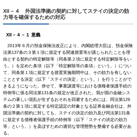
XII－４ 外国法準拠の契約に対してステイの決定の効
力等を確保するための対応
XII－４－１ 意義
2013年６月の預金保険法改正により、内閣総理大臣は、預金保険
法第137条の３第１項に規定する関連措置等が講じられたことを理
由とする契約の特定解除等（同条第２項に規定する特定解除等をい
う。）を定めた条項（以下「特定解除等の条項」という。）につい
て、同条第１項に規定する措置実施期間中は、その効力を有しない
こととする決定（以下「ステイの決定」という。）を行うことがで
きるようになった。併せて、事業譲渡等における債権者保護手続の
特例等に係る同法第131条の規定が改正された。我が国の金融シス
テムの著しい混乱が生ずるおそれを回避するためには、同法第126
条の２第１項に規定する特定認定の対象となる証券金融会社は、外
国法準拠の契約に対しても、ステイの決定の効力及び同法第131条
に規定する債権者保護手続の特例等（以下「ステイの決定の効力
等」という。）を及ぼすための適切な管理態勢を整備する必要があ
る。