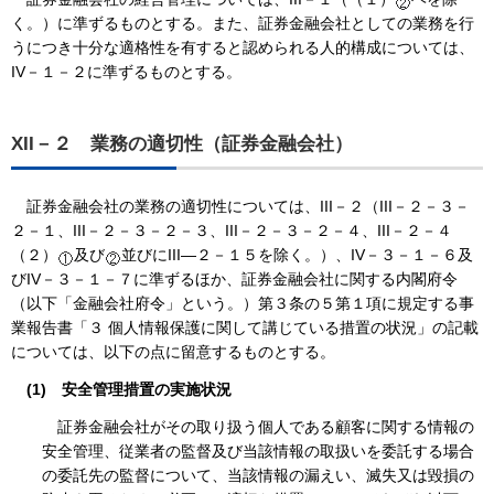
く。）に準ずるものとする。また、証券金融会社としての業務を行
うにつき十分な適格性を有すると認められる人的構成については、
IV－１－２に準ずるものとする。
XII－２ 業務の適切性（証券金融会社）
証券金融会社の業務の適切性については、III－２（III－２－３－
２－１、III－２－３－２－３、III－２－３－２－４、III－２－４
（２）
及び
並びにIII―２－１５を除く。）、IV－３－１－６及
びIV－３－１－７に準ずるほか、証券金融会社に関する内閣府令
（以下「金融会社府令」という。）第３条の５第１項に規定する事
業報告書「３ 個人情報保護に関して講じている措置の状況」の記載
については、以下の点に留意するものとする。
(1)
安全管理措置の実施状況
証券金融会社がその取り扱う個人である顧客に関する情報の
安全管理、従業者の監督及び当該情報の取扱いを委託する場合
の委託先の監督について、当該情報の漏えい、滅失又は毀損の