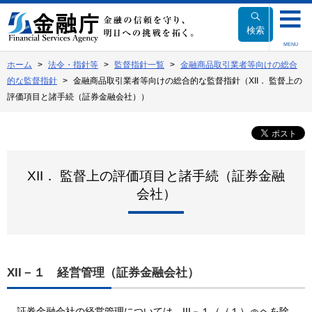
本
文
検索
へ
MENU
移
ホーム
法令・指針等
監督指針一覧
金融商品取引業者等向けの総合
動
的な監督指針
金融商品取引業者等向けの総合的な監督指針（XII． 監督上の
評価項目と諸手続（証券金融会社））
XII． 監督上の評価項目と諸手続（証券金融
会社）
XII－１ 経営管理（証券金融会社）
証券金融会社の経営管理については、III－１（（１）
ヘを除