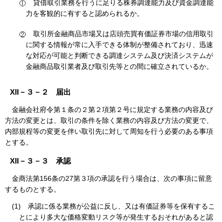
貸借取引業務を行うに足りる株券調達能力及び資金調達能
力を客観的に有すると認められるか。
取引所金融商品市場又は店頭売買有価証券市場の信用取引
に関する情報が常に入手できる体制が整備されており、迅速
な対応が可能と判断できる調達システム及び決済システムが
金融商品取引業者及び取引先等との間に確立されているか。
XII－３－２ 届出
金融会社府令第１条の２第２項第２号に規定する業務の内容及び
方法の変更とは、取引の条件を除く業務の内容及び方法の変更で、
内部規程等の変更を伴い取引先に対して周知を行う必要のある事項
とする。
XII－３－３ 承認
金商法第156条の27第３項の承認を行う場合は、次の事項に留意
するものとする。
(1)
承認に係る業務が公益に反し、又は有価証券等を保有するこ
とにより多大な価格変動リスク等が発生するおそれがあると認