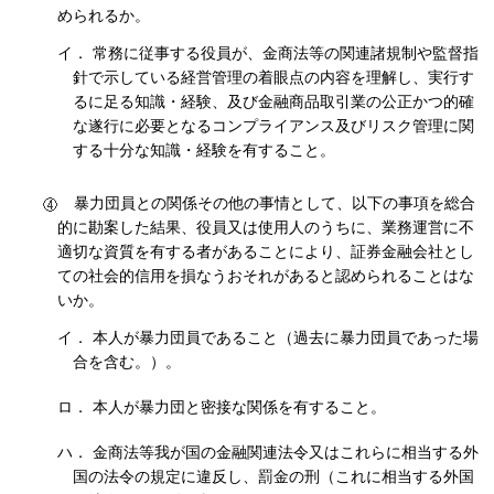
められるか。
イ． 常務に従事する役員が、金商法等の関連諸規制や監督指
針で示している経営管理の着眼点の内容を理解し、実行す
るに足る知識・経験、及び金融商品取引業の公正かつ的確
な遂行に必要となるコンプライアンス及びリスク管理に関
する十分な知識・経験を有すること。
暴力団員との関係その他の事情として、以下の事項を総合
的に勘案した結果、役員又は使用人のうちに、業務運営に不
適切な資質を有する者があることにより、証券金融会社とし
ての社会的信用を損なうおそれがあると認められることはな
いか。
イ． 本人が暴力団員であること（過去に暴力団員であった場
合を含む。）。
ロ． 本人が暴力団と密接な関係を有すること。
ハ． 金商法等我が国の金融関連法令又はこれらに相当する外
国の法令の規定に違反し、罰金の刑（これに相当する外国