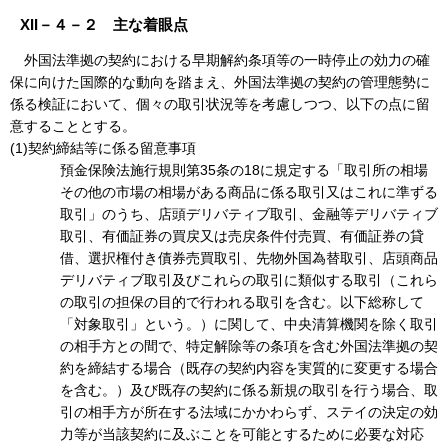
XII－４－２ 主な着眼点
外国法準拠の契約における早期解約条項等の一時停止の効力の確
保に向けた国際的な動向を踏まえ、外国法準拠の契約の管理態勢に
係る検証において、個々の取引状況等を考慮しつつ、以下の点に留
意することとする。
(1)契約締結等に係る留意事項
預金保険法施行規則第35条の18に規定する「取引所の相場
その他の市場の相場がある商品に係る取引又はこれに準ずる
取引」のうち、店頭デリバティブ取引、金融等デリバティブ
取引、有価証券の買戻又は売戻条件付売買、有価証券の貸
借、選択権付き債券売買取引、先物外国為替取引、店頭商品
デリバティブ取引及びこれらの取引に類似する取引（これら
の取引の担保の目的で行われる取引を含む。以下総称して
「対象取引」という。）に関して、中央清算機関を除く取引
の相手方との間で、特定解除等の条項を含む外国法準拠の契
約を締結する場合（既存の契約内容を実質的に変更する場合
を含む。）及び既存の契約に係る新規の取引を行う場合、取
引の相手方が所在する法域にかかわらず、ステイの決定の効
力等が当該契約に及ぶことを可能とするために必要な対応