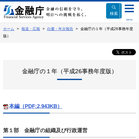
本
文
検索
へ
MENU
移
ホーム
報道・広報
白書・年次報告
金融庁の１年（平成26事務年度
動
版）
金融庁の１年（平成26事務年度版）
本編（PDF:2,943KB）
第１部 金融庁の組織及び行政運営