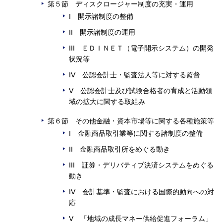
第５節 ディスクロージャー制度の充実・運用
I 開示諸制度の整備
II 開示諸制度の運用
III ＥＤＩＮＥＴ（電子開示システム）の開発
状況等
IV 公認会計士・監査法人等に対する監督
V 公認会計士及び試験合格者の育成と活動領
域の拡大に関する取組み
第６節 その他金融・資本市場等に関する各種施策等
I 金融商品取引業等に関する諸制度の整備
II 金融商品取引所をめぐる動き
III 証券・デリバティブ決済システムをめぐる
動き
IV 会計基準・監査における国際的動向への対
応
V 「地域の成長マネー供給促進フォーラム」