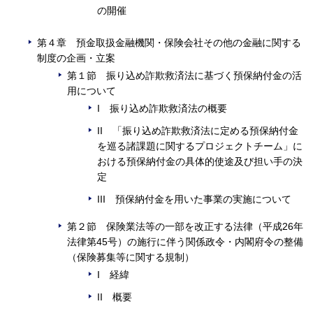
の開催
第４章 預金取扱金融機関・保険会社その他の金融に関する
制度の企画・立案
第１節 振り込め詐欺救済法に基づく預保納付金の活
用について
I 振り込め詐欺救済法の概要
II 「振り込め詐欺救済法に定める預保納付金
を巡る諸課題に関するプロジェクトチーム」に
おける預保納付金の具体的使途及び担い手の決
定
III 預保納付金を用いた事業の実施について
第２節 保険業法等の一部を改正する法律（平成26年
法律第45号）の施行に伴う関係政令・内閣府令の整備
（保険募集等に関する規制）
I 経緯
II 概要