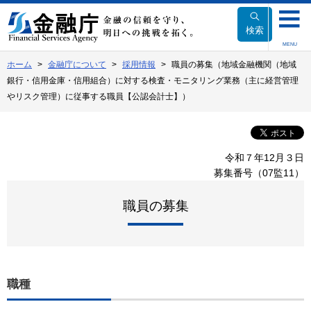
本
文
検索
へ
MENU
移
ホーム
金融庁について
採用情報
職員の募集（地域金融機関（地域
動
銀行・信用金庫・信用組合）に対する検査・モニタリング業務（主に経営管理
やリスク管理）に従事する職員【公認会計士】）
令和７年12月３日
募集番号（07監11）
職員の募集
職種