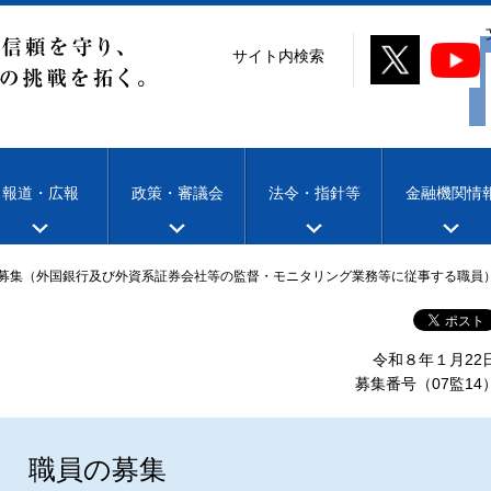
サイト内検索
報道・広報
政策・審議会
法令・指針等
金融機関情
募集（外国銀行及び外資系証券会社等の監督・モニタリング業務等に従事する職員
令和８年１月22
募集番号（07監14
職員の募集