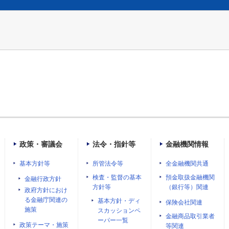
政策・審議会
法令・指針等
金融機関情報
基本方針等
所管法令等
全金融機関共通
検査・監督の基本
預金取扱金融機関
金融行政方針
方針等
（銀行等）関連
政府方針におけ
る金融庁関連の
基本方針・ディ
保険会社関連
施策
スカッションペ
金融商品取引業者
ーパー一覧
政策テーマ・施策
等関連