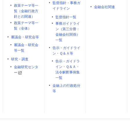
監督指針・事務ガ
政策テーマ等一
金融会社関連
イドライン
覧（金融行政方
針との関連）
監督指針一覧
政策テーマ等一
事務ガイドライ
覧（全体）
ン（第三分冊：
金融会社関係）
審議会・研究会等
一覧
審議会・研究会
告示・ガイドライ
等一覧
ン・Ｑ＆Ａ等
研究・調査
告示・ガイドラ
イン・Ｑ＆Ａ・
金融研究センタ
法令解釈事例集
ー
一覧
金融上の行政処分
等