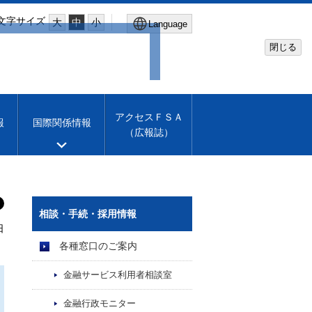
文字サイズ
大
中
小
Language
閉じる
Global Site
Financial Services Agency
アクセスＦＳＡ
報
国際関係情報
（広報誌）
Machine translation
English
）
相談・手続・採用情報
日
）
各種窓口のご案内
金融サービス利用者相談室
金融行政モニター