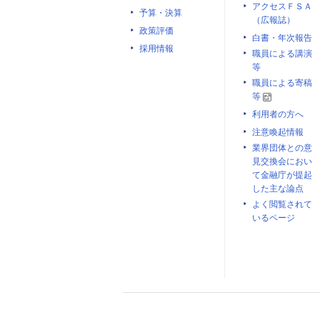
アクセスＦＳＡ
予算・決算
（広報誌）
政策評価
白書・年次報告
採用情報
職員による講演
等
職員による寄稿
等
利用者の方へ
注意喚起情報
業界団体との意
見交換会におい
て金融庁が提起
した主な論点
よく閲覧されて
いるページ