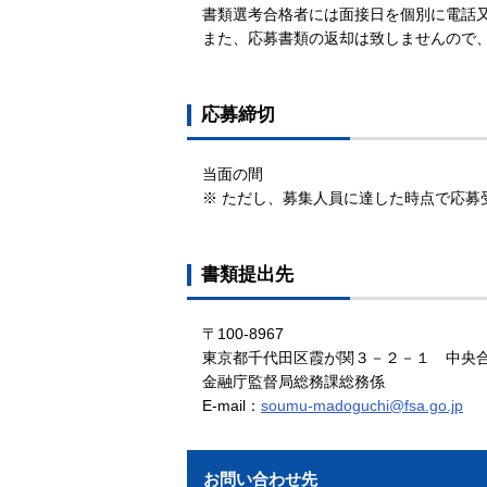
書類選考合格者には面接日を個別に電話
また、応募書類の返却は致しませんので
応募締切
当面の間
※ ただし、募集人員に達した時点で応募
書類提出先
〒100-8967
東京都千代田区霞が関３－２－１ 中央合
金融庁監督局総務課総務係
E-mail：
soumu-madoguchi@fsa.go.jp
お問い合わせ先