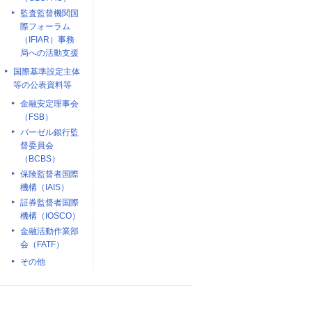
監査監督機関国
際フォーラム
（IFIAR）事務
局への活動支援
国際基準設定主体
等の公表資料等
金融安定理事会
（FSB）
バーゼル銀行監
督委員会
（BCBS）
保険監督者国際
機構（IAIS）
証券監督者国際
機構（IOSCO）
金融活動作業部
会（FATF）
その他