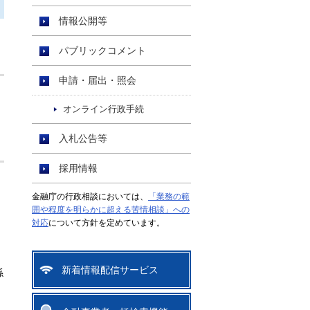
情報公開等
パブリックコメント
申請・届出・照会
オンライン行政手続
入札公告等
採用情報
金融庁の行政相談においては、
「業務の範
囲や程度を明らかに超える苦情相談」への
対応
について方針を定めています。
新着情報配信サービス
係