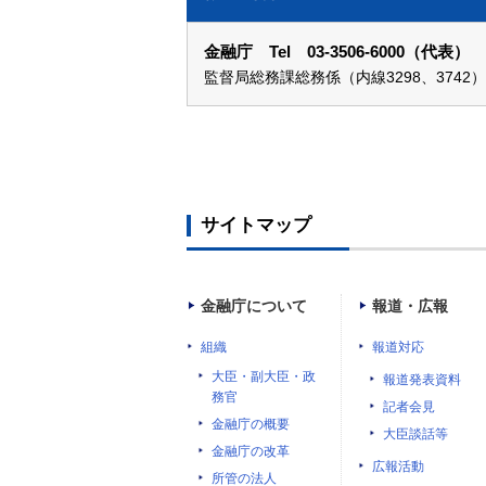
金融庁 Tel 03-3506-6000（代表）
監督局総務課総務係（内線3298、3742）
サイトマップ
金融庁について
報道・広報
組織
報道対応
大臣・副大臣・政
報道発表資料
務官
記者会見
金融庁の概要
大臣談話等
金融庁の改革
広報活動
所管の法人