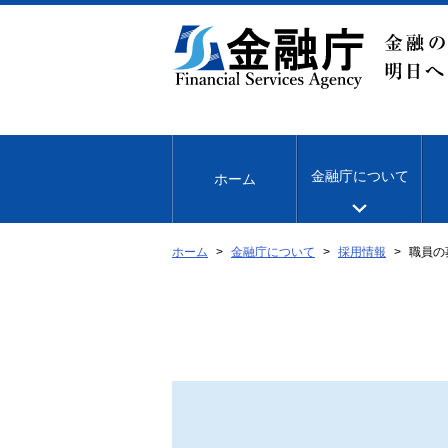
本
文
へ
移
動
金融庁について
ホーム
ホーム
金融庁について
採用情報
職員の