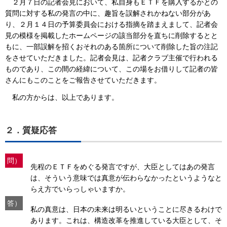
２月７日の記者会見において、私自身もＥＴＦを購入するかとの
質問に対する私の発言の中に、趣旨を誤解されかねない部分があ
り、２月１４日の予算委員会における指摘を踏まえまして、記者会
見の模様を掲載したホームページの該当部分を直ちに削除するとと
もに、一部誤解を招くおそれのある箇所について削除した旨の注記
をさせていただきました。記者会見は、記者クラブ主催で行われる
ものであり、この間の経緯について、この場をお借りして記者の皆
さんにもこのことをご報告させていただきます。
私の方からは、以上であります。
２．質疑応答
問）
先程のＥＴＦをめぐる発言ですが、大臣としてはあの発言
は、そういう意味では真意が伝わらなかったというようなと
らえ方でいらっしゃいますか。
答）
私の真意は、日本の未来は明るいということに尽きるわけで
あります。これは、構造改革を推進している大臣として、そ