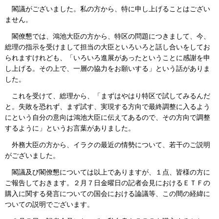
閣議がございました。私の方から、特に申し上げることはござい
ません。
閣僚懇では、鴻池大臣の方から、特区の問題につきまして、今、
総理の指示を受けまして担当の大臣といろいろと話し合いをしてお
られますけれども、「いろいろ進展があったということに感謝を申
し上げる。その上で、一層の協力をお願いする」という話がありま
した。
これを受けて、総理から、「まずはやはり特区で試してみるんだ
と。失敗を恐れず、まず試す、実現する方向で最終調整に入るよう
にという自分の意向は鴻池大臣に伝えてあるので、その方向で調整
するように」というお言葉がありました。
外務大臣の方から、イラクの最近の情勢について、若干のご説明
がございました。
閣議及び閣僚懇については以上でありますが、１点、皆様の方に
ご報告しておきます。２月７日金曜日の記者会見におけるＥＴＦの
購入に関する発言についての国会における論議等、この間の経緯に
ついての説明でございます。