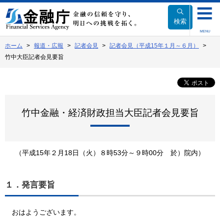
本
文
検索
へ
MENU
移
ホーム
報道・広報
記者会見
記者会見（平成15年１月～６月）
動
竹中大臣記者会見要旨
竹中金融・経済財政担当大臣記者会見要旨
（平成15年２月18日（火）８時53分～９時00分 於）院内）
１．発言要旨
おはようございます。