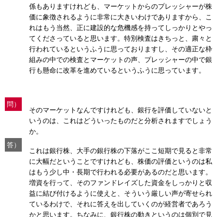
係もありますけれども、マーケットからのプレッシャーが株
価に象徴されるように非常に大きいわけでありますから、こ
れはもう当然、正に建設的な危機感を持ってしっかりとやっ
てくださっていると思います。特別検査はきちっと、粛々と
行われているというふうに思っておりますし、その適正な枠
組みの中での検査とマーケットの声、プレッシャーの中で銀
行も懸命に改革を進めているというふうに思っています。
問）
そのマーケットなんですけれども、銀行を評価していないと
いうのは、これはどういったものだと分析されますでしょう
か。
答）
これは銀行株、大手の銀行株の下落がここ短期で見ると非常
に大幅だということですけれども、株価の評価というのは私
はもう少し中・長期で行われる必要があるのだと思います。
増資を行って、そのファンドレイズした資金をしっかりと収
益に結び付けるように使えと、そういう厳しい声が寄せられ
ているわけで、それに答えを出していくのが経営者であろう
かと思います。ちなみに、銀行株の動きというのは個別で見