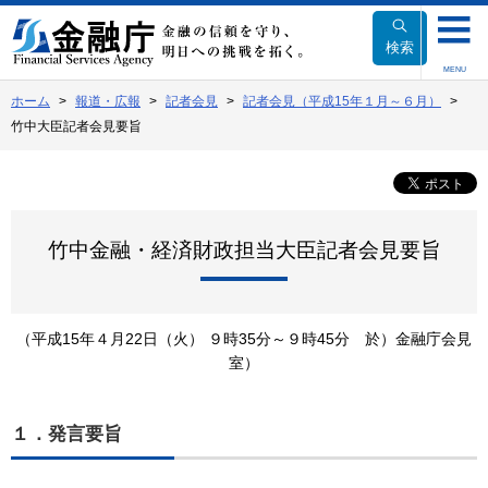
本
文
検索
へ
MENU
移
ホーム
報道・広報
記者会見
記者会見（平成15年１月～６月）
動
竹中大臣記者会見要旨
竹中金融・経済財政担当大臣記者会見要旨
（平成15年４月22日（火） ９時35分～９時45分 於）金融庁会見
室）
１．発言要旨