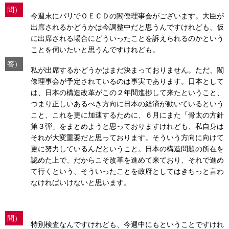
問）
今週末にパリでＯＥＣＤの閣僚理事会がございます。大臣が
出席されるかどうかは今調整中だと思うんですけれども、仮
に出席される場合にどういったことを訴えられるのかという
ことを伺いたいと思うんですけれども。
答）
私が出席するかどうかはまだ決まっておりません。ただ、閣
僚理事会が予定されているのは事実であります。日本として
は、日本の構造改革がこの２年間進捗して来たということ、
つまり正しいあるべき方向に日本の経済が動いているという
こと、これを更に加速するために、６月にまた「骨太の方針
第３弾」をまとめようと思っておりますけれども、私自身は
それが大変重要だと思っております。そういう方向に向けて
更に努力しているんだということ。日本の構造問題の所在を
認めた上で、だからこそ改革を進めて来ており、それで進め
て行くという、そういったことを政府としてはきちっと言わ
なければいけないと思います。
問）
特別検査なんですけれども、今週中にもということですけれ