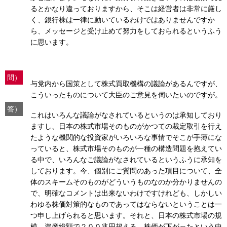
るとかなり違っておりますから、そこは経営者は非常に厳し
く、銀行株は一律に動いているわけではありませんですか
ら、メッセージと受け止めて努力をしておられるというふう
に思います。
問）
与党内から国策として株式買取機構の議論があるんですが、
こういったものについて大臣のご意見を伺いたいのですが。
答）
これはいろんな議論がなされているというのは承知しており
ますし、日本の株式市場そのものがかつての裁定取引を行え
たような機関的な投資家がいろいろな事情でそこが手薄にな
っていると、株式市場そのものが一種の構造問題を抱えてい
る中で、いろんなご議論がなされているというふうに承知を
しております。今、個別にご質問のあった項目について、全
体のスキームそのものがどういうものなのか分かりませんの
で、明確なコメントは出来ないわけですけれども、しかしい
わゆる株価対策的なものであってはならないということは一
つ申し上げられると思います。それと、日本の株式市場の規
模、資産総額で２００兆円超える、株価が下がったという中