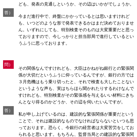
ども、発表の見通しというか、その辺はいかがでしょうか。
答）
今まだ進行中で、終盤にかかっているとは思いますけれど
も、いつどのような形で発表できるかはまだ決めておりませ
ん。いずれにしても、特別検査そのものは大変重要だと思っ
ておりますので、今しっかりと担当部局で進行しているとい
うふうに思っております。
問）
その関係なんですけれども、大臣はかねがね銀行との緊張関
係が大切だというふうに仰っているんですが、銀行の方では
３月危機はもう乗り切ったと、それで検査も大したことない
というような声も、実はちらほら聞かれたりするわけなんで
すけれども、特別検査がその緊張感を与えるいい材料にきち
んとなり得るのかどうか、その辺を伺いたいんですが。
答）
私が申し上げているのは、建設的な緊張関係が重要だという
ことで、それは建設的なものでなければならないといつも思
っております。恐らく、今銀行の経営者は大変苦労をしてお
られると思います。もちろん、監督当局との建設的な緊張関