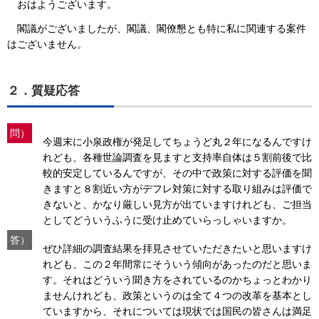
おはようございます。
閣議がございましたが、閣議、閣僚懇とも特に私に関連する案件
はございません。
２．質疑応答
問）
今週末に小泉政権が発足してちょうど丸２年になるんですけ
れども、各種世論調査を見ますと支持率自体は５割前後で比
較的安定しているんですが、その中で政策に対する評価を聞
きますと８割近い方がデフレ対策に対する取り組みは評価で
きないと、かなり厳しい見方が出ていますけれども、ご担当
としてどういうふうに受け止めていらっしゃいますか。
答）
ぜひ詳細の調査結果を拝見させていただきたいと思いますけ
れども、この２年間常にそういう傾向があったのだと思いま
す。それはどういう聞き方をされているのかちょっとわかり
ませんけれども、政策というのは全て４つの改革を基本とし
ていますから、それについては現状では国民の皆さんは満足