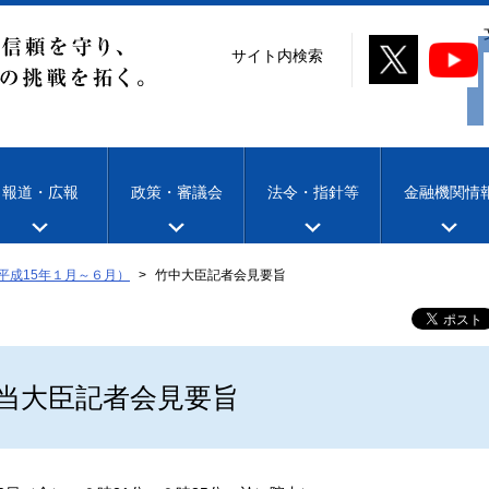
サイト内検索
報道・広報
政策・審議会
法令・指針等
金融機関情
平成15年１月～６月）
竹中大臣記者会見要旨
当大臣記者会見要旨