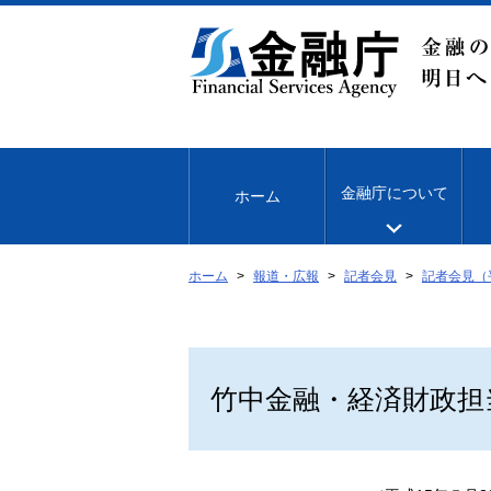
本
文
へ
移
動
金融庁について
ホーム
ホーム
報道・広報
記者会見
記者会見（
竹中金融・経済財政担