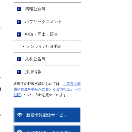
情報公開等
パブリックコメント
申請・届出・照会
オンライン行政手続
、
入札公告等
年
採用情報
れ
ま
金融庁の行政相談においては、
「業務の範
済
囲や程度を明らかに超える苦情相談」への
さ
対応
について方針を定めています。
も
新着情報配信サービス