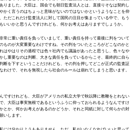
ありました。大臣は、国会でも朝日監査法人とは、直接りそなは契約し
やかく言うのはちょっと意味がないのではないかというようなことを仰
、ただこれだけ監査法人に対して国民の注目が集まっている中で、もう
もいいかと思うんですけれども、何かお考えはありますでしょうか。
非常に重い責任を負っていまして、重い責任を持って最後に判をついて
のものが大変重要なわけですね。その判をついたところがどこなのかと
れはやはりその過程では色々社内でも議論があったと思うし、色々なや
かし重要なのは判断、大きな責任を負っているからこそ、最終的に自ら
判断を下すということだけれども、その判を押してどこが正式の監査証
なわけで、それを無視したら社会のルールは崩れてしまうと思います。
んですけれども、大臣がアメリカの私立大学で秋以降に教鞭をとれない
で、大臣は事実無根であるというふうに仰っておられるようなんですけ
かとか、何かお考えがあるのかどうか、それと同紙に対して何らかの対
願いします。
私には分かりようもありません。ただ、私がいなくなればいいと思って