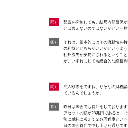
問）
配当を抑制しても、結局内部留保が
とは言えないのではないかという見
答）
それは、基本的にはその流動性を持
の利益とどちらがいいかというよう
社外流失が安易にされるということ
が、いずれにしても総合的な経営判
問）
注入額等をですね、りそなの財務諸
ているんでしょうか。
答）
昨日は国会でも答弁をしております
アセットの額が23兆円であると、
常に単純に考えて２兆円程度という
日の国会答弁で申し上げた通りです