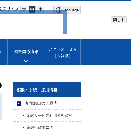
文字サイズ
大
中
小
Language
閉じる
Global Site
Financial Services Agency
アクセスＦＳＡ
報
国際関係情報
（広報誌）
Machine translation
English
相談・手続・採用情報
各種窓口のご案内
金融サービス利用者相談室
金融行政モニター