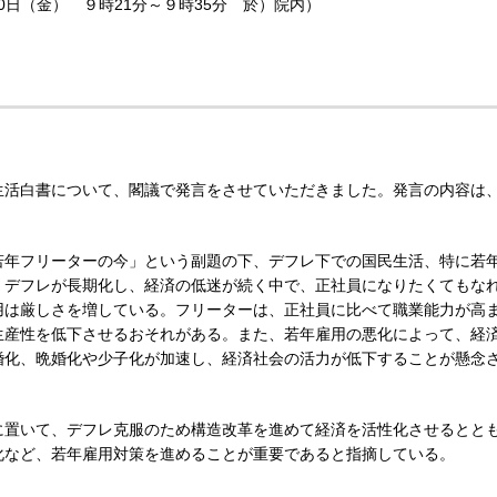
30日（金） ９時21分～９時35分 於）院内）
生活白書について、閣議で発言をさせていただきました。発言の内容は
若年フリーターの今」という副題の下、デフレ下での国民生活、特に若
。デフレが長期化し、経済の低迷が続く中で、正社員になりたくてもな
用は厳しさを増している。フリーターは、正社員に比べて職業能力が高
生産性を低下させるおそれがある。また、若年雇用の悪化によって、経
婚化、晩婚化や少子化が加速し、経済社会の活力が低下することが懸念
に置いて、デフレ克服のため構造改革を進めて経済を活性化させるとと
化など、若年雇用対策を進めることが重要であると指摘している。