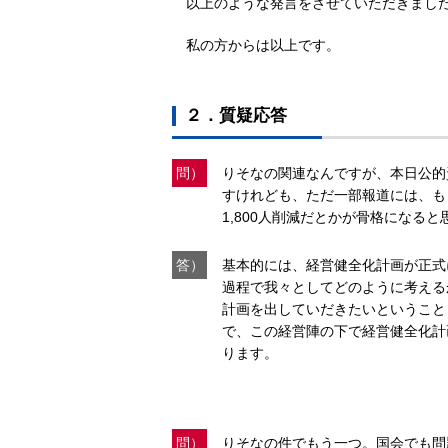
以上のような発言をさせていただきまし
私の方からは以上です。
２．質疑応答
問）
りそなの関連なんですが、本日公的
すけれども、ただ一部報道には、も
1,800人削減だとかが骨格にな
答）
基本的には、経営健全化計画が正式
過程で我々としてどのように考える
計画を出していだきたいということ
で、この経営陣の下で経営健全化計
ります。
問）
りそなの件でもう一つ。国会でも問