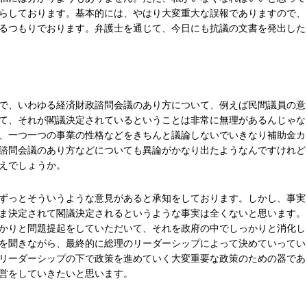
らしております。基本的には、やはり大変重大な誤報でありますので、
るつもりでおります。弁護士を通じて、今日にも抗議の文書を発出した
で、いわゆる経済財政諮問会議のあり方について、例えば民間議員の意
て、それが閣議決定されているということは非常に無理があるんじゃな
、一つ一つの事業の性格などをきちんと議論しないでいきなり補助金カ
諮問会議のあり方などについても異論がかなり出たようなんですけれど
えでしょうか。
ずっとそういうような意見があると承知をしております。しかし、事実
ま決定されて閣議決定されるというような事実は全くないと思います。
かりと問題提起をしていただいて、それを政府の中でしっかりと消化し
を聞きながら、最終的に総理のリーダーシップによって決めていってい
リーダーシップの下で政策を進めていく大変重要な政策のための器であ
営をしていきたいと思います。