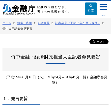
本
文
検索
へ
MENU
移
ホーム
報道・広報
記者会見
記者会見（平成15年１月～６月）
動
竹中大臣記者会見要旨
竹中金融・経済財政担当大臣記者会見要旨
（平成15年６月10日（火） ９時34分～９時41分 於）金融庁会見
室）
１．発言要旨