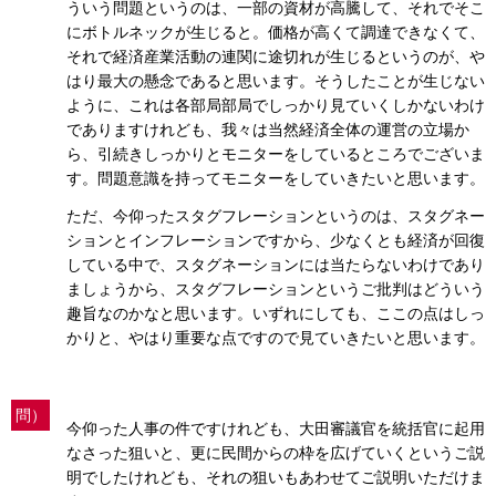
ういう問題というのは、一部の資材が高騰して、それでそこ
にボトルネックが生じると。価格が高くて調達できなくて、
それで経済産業活動の連関に途切れが生じるというのが、や
はり最大の懸念であると思います。そうしたことが生じない
ように、これは各部局部局でしっかり見ていくしかないわけ
でありますけれども、我々は当然経済全体の運営の立場か
ら、引続きしっかりとモニターをしているところでございま
す。問題意識を持ってモニターをしていきたいと思います。
ただ、今仰ったスタグフレーションというのは、スタグネー
ションとインフレーションですから、少なくとも経済が回復
している中で、スタグネーションには当たらないわけであり
ましょうから、スタグフレーションというご批判はどういう
趣旨なのかなと思います。いずれにしても、ここの点はしっ
かりと、やはり重要な点ですので見ていきたいと思います。
問）
今仰った人事の件ですけれども、大田審議官を統括官に起用
なさった狙いと、更に民間からの枠を広げていくというご説
明でしたけれども、それの狙いもあわせてご説明いただけま