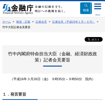
本
文
検索
へ
MENU
移
ホーム
報道・広報
記者会見
記者会見（平成16年１月～６月）
動
竹中大臣記者会見要旨
竹中内閣府特命担当大臣（金融、経済財政政
策）記者会見要旨
（平成16年３月26日（金) ９時35分～９時50分 院内）
１．発言要旨