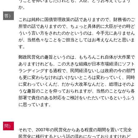
うことを仰いましたけれども、大臣、どうお考えでしょう
か。
答）
これは純粋に国債管理政策の話でありますので、財務省のご
所管の話でありますので、ちょっと具体的に大臣がその時ど
ういう言い方をされたのかというのは、今手元にありません
が、当然色々なことをご担当としてはお考えなんだと思いま
す。
郵政民営化の趣旨というのは、もちろんこれ自体が大作業で
ありますけれども、この大きな組織が日本市場経済にソフト
ランディングする過程で、民間経済ないしは政府の今の部門
も更に変わらなければいけないところは変わっていく、同時
に変わっていくんだ、だから大改革なんだと、総理はそのよ
うな趣旨のことを仰っておられますが、当然のことながら各
部署で責任のある対応をご検討をいただいているというふう
に思っています。
問）
それで、2007年の民営化からある程度の期間を置いて完全
民営化に移行するという話の流れになっておりますけれど