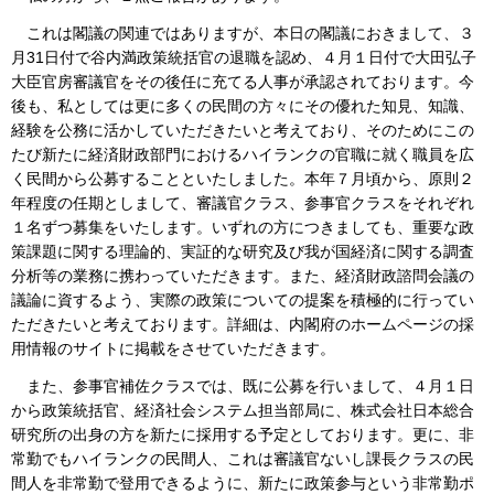
これは閣議の関連ではありますが、本日の閣議におきまして、３
月31日付で谷内満政策統括官の退職を認め、４月１日付で大田弘子
大臣官房審議官をその後任に充てる人事が承認されております。今
後も、私としては更に多くの民間の方々にその優れた知見、知識、
経験を公務に活かしていただきたいと考えており、そのためにこの
たび新たに経済財政部門におけるハイランクの官職に就く職員を広
く民間から公募することといたしました。本年７月頃から、原則２
年程度の任期としまして、審議官クラス、参事官クラスをそれぞれ
１名ずつ募集をいたします。いずれの方につきましても、重要な政
策課題に関する理論的、実証的な研究及び我が国経済に関する調査
分析等の業務に携わっていただきます。また、経済財政諮問会議の
議論に資するよう、実際の政策についての提案を積極的に行ってい
ただきたいと考えております。詳細は、内閣府のホームページの採
用情報のサイトに掲載をさせていただきます。
また、参事官補佐クラスでは、既に公募を行いまして、４月１日
から政策統括官、経済社会システム担当部局に、株式会社日本総合
研究所の出身の方を新たに採用する予定としております。更に、非
常勤でもハイランクの民間人、これは審議官ないし課長クラスの民
間人を非常勤で登用できるように、新たに政策参与という非常勤ポ