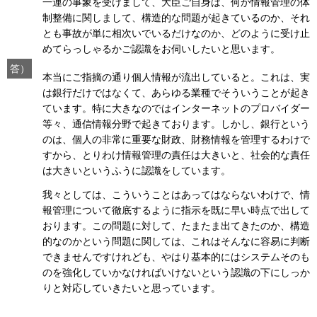
一連の事象を受けまして、大臣ご自身は、何か情報管理の体
制整備に関しまして、構造的な問題が起きているのか、それ
とも事故が単に相次いでいるだけなのか、どのように受け止
めてらっしゃるかご認識をお伺いしたいと思います。
答）
本当にご指摘の通り個人情報が流出していると。これは、実
は銀行だけではなくて、あらゆる業種でそういうことが起き
ています。特に大きなのではインターネットのプロバイダー
等々、通信情報分野で起きております。しかし、銀行という
のは、個人の非常に重要な財政、財務情報を管理するわけで
すから、とりわけ情報管理の責任は大きいと、社会的な責任
は大きいというふうに認識をしています。
我々としては、こういうことはあってはならないわけで、情
報管理について徹底するように指示を既に早い時点で出して
おります。この問題に対して、たまたま出てきたのか、構造
的なのかという問題に関しては、これはそんなに容易に判断
できませんですけれども、やはり基本的にはシステムそのも
のを強化していかなければいけないという認識の下にしっか
りと対応していきたいと思っています。