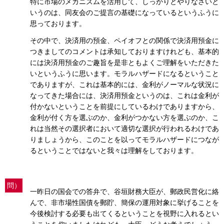
特に市場のメカニズムを活用して、しっかりとやりなさいと
いうのは、同友会のご提言の基礎になっているというふうに
思っております。
その中で、決済用の預金、ペイオフとの関係で決済用預金に
つきましてのコメントは承知しておりますけれども、基本的
には決済用預金のご趣旨を是非ともよくご理解をいただきた
いというふうに思います。モラルハザードになるということ
でありますが、これは基本的には、金利がノーマルな状況に
なってきた場合には、決済用預金というのは、これは金利が
付かないということを前提にしているわけでありますから、
金利が付く方を選ぶのか、金利がつかない方を選ぶのか、こ
れは当然その選択者において適切な選択が行われるわけであ
りましょうから、このことを以ってモラルハザードにつなが
るということではないと我々は理解をしております。
問）
一昨日の国会での答弁で、谷垣財務大臣が、郵政民営化に絡
んで、非市場性国債を郵貯、簡保の運用対象に挙げることを
今後検討する必要も出てくるということを視野に入れるとい