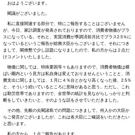
おはようございます。
閣議がございました。
私に直接関連する部分で、特にご報告することはございません
が、今日、家計調査が発表されておりますので、消費者物価がプラ
スになっている。それと、実質消費が季調済前月比でプラス2.5％に
なっているというご報告が総務大臣からございまして、それにつき
まして、閣僚懇で少し話題になりましたので、私の方からは２点だ
けコメントいたしました。
物価に関しては、特殊要因等々もありますので、消費者物価は横
ばい圏内という見方は私自身は変えておりませんということと、消
費支出に関しましては、１月に４％台とかなり高くなった後、2.5％
と、そういう続いているところに意味があると思う。ただし、これ
は勤労世帯でありますので、全世帯の統計を見ながらしっかりと判
断をしていきたいと、そのような話をさせていただきました。
その他、先般の尖閣諸島での問題につきまして、何人かの大臣か
らご発言がございましたが、これは各大臣にご確認をいただきたい
と思います。
私の方から、１点ご報告があります。