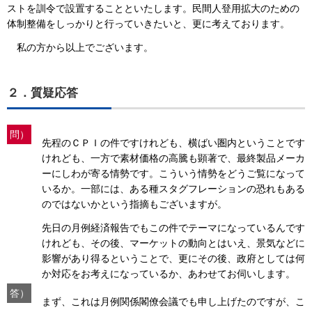
ストを訓令で設置することといたします。民間人登用拡大のための
体制整備をしっかりと行っていきたいと、更に考えております。
私の方から以上でございます。
２．質疑応答
問）
先程のＣＰＩの件ですけれども、横ばい圏内ということです
けれども、一方で素材価格の高騰も顕著で、最終製品メーカ
ーにしわが寄る情勢です。こういう情勢をどうご覧になって
いるか。一部には、ある種スタグフレーションの恐れもある
のではないかという指摘もございますが。
先日の月例経済報告でもこの件でテーマになっているんです
けれども、その後、マーケットの動向とはいえ、景気などに
影響があり得るということで、更にその後、政府としては何
か対応をお考えになっているか、あわせてお伺いします。
答）
まず、これは月例関係閣僚会議でも申し上げたのですが、こ