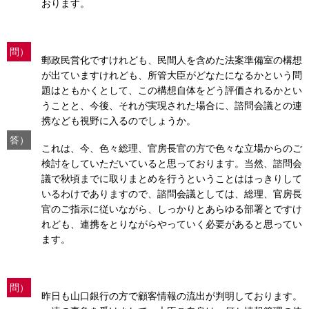
おります。
問）
郵政民営化ですけれども、民間人を含めた法案準備室の構想
が出ていますけれども、所管大臣がどなたになるかという問
題はともかくとして、この構想自体をどう評価されるかとい
うことと、今後、それが実現された場合に、諮問会議との連
携なども視野に入るのでしょうか。
答）
これは、今、色々総理、官房長官の方で色々な立場からのご
検討をしていただいていると思っております。当然、諮問会
議で秋頃までに取りまとめを行うということははっきりして
いるわけでありますので、諮問会議としては、総理、官房長
官のご指示に従いながら、しっかりとあらゆる部署とですけ
れども、連携をとりながらやっていく必要があると思ってい
ます。
問）
昨日も山口銀行の方で顧客情報の流出が判明しております。