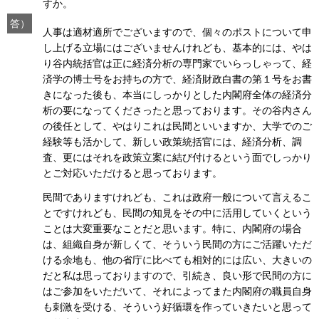
すか。
答）
人事は適材適所でございますので、個々のポストについて申
し上げる立場にはございませんけれども、基本的には、やは
り谷内統括官は正に経済分析の専門家でいらっしゃって、経
済学の博士号をお持ちの方で、経済財政白書の第１号をお書
きになった後も、本当にしっかりとした内閣府全体の経済分
析の要になってくださったと思っております。その谷内さん
の後任として、やはりこれは民間といいますか、大学でのご
経験等も活かして、新しい政策統括官には、経済分析、調
査、更にはそれを政策立案に結び付けるという面でしっかり
とご対応いただけると思っております。
民間でありますけれども、これは政府一般について言えるこ
とですけれども、民間の知見をその中に活用していくという
ことは大変重要なことだと思います。特に、内閣府の場合
は、組織自身が新しくて、そういう民間の方にご活躍いただ
ける余地も、他の省庁に比べても相対的には広い、大きいの
だと私は思っておりますので、引続き、良い形で民間の方に
はご参加をいただいて、それによってまた内閣府の職員自身
も刺激を受ける、そういう好循環を作っていきたいと思って