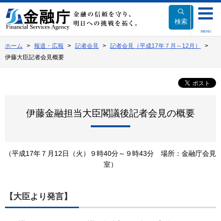
本
文
検索
へ
MENU
移
ホーム
報道・広報
記者会見
記者会見（平成17年７月～12月）
動
伊藤大臣記者会見概要
伊藤金融担当大臣閣議後記者会見の概要
（平成17年７月12日（火）９時40分～９時43分 場所：金融庁会見
室）
【大臣より発言】