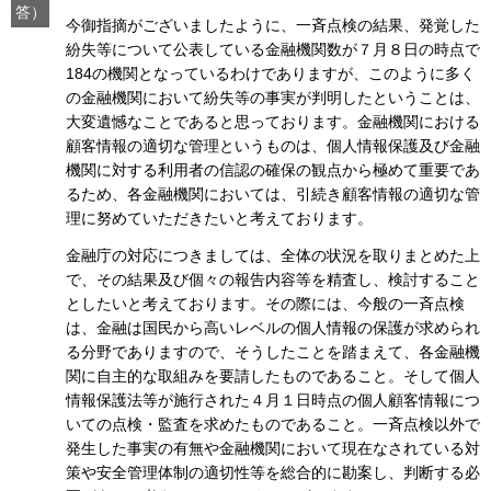
答）
今御指摘がございましたように、一斉点検の結果、発覚した
紛失等について公表している金融機関数が７月８日の時点で
184の機関となっているわけでありますが、このように多く
の金融機関において紛失等の事実が判明したということは、
大変遺憾なことであると思っております。金融機関における
顧客情報の適切な管理というものは、個人情報保護及び金融
機関に対する利用者の信認の確保の観点から極めて重要であ
るため、各金融機関においては、引続き顧客情報の適切な管
理に努めていただきたいと考えております。
金融庁の対応につきましては、全体の状況を取りまとめた上
で、その結果及び個々の報告内容等を精査し、検討すること
としたいと考えております。その際には、今般の一斉点検
は、金融は国民から高いレベルの個人情報の保護が求められ
る分野でありますので、そうしたことを踏まえて、各金融機
関に自主的な取組みを要請したものであること。そして個人
情報保護法等が施行された４月１日時点の個人顧客情報につ
いての点検・監査を求めたものであること。一斉点検以外で
発生した事実の有無や金融機関において現在なされている対
策や安全管理体制の適切性等を総合的に勘案し、判断する必