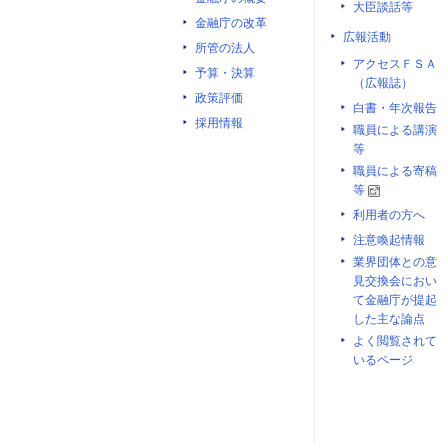
大臣談話等
金融庁の改革
広報活動
所管の法人
アクセスＦＳＡ
予算・決算
（広報誌）
政策評価
白書・年次報告
採用情報
職員による講演
等
職員による寄稿
等
利用者の方へ
注意喚起情報
業界団体との意
見交換会におい
て金融庁が提起
した主な論点
よく閲覧されて
いるページ