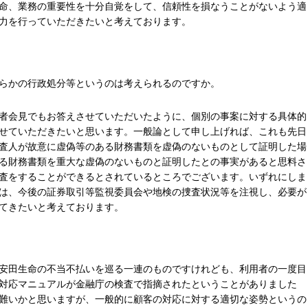
命、業務の重要性を十分自覚をして、信頼性を損なうことがないよう適
力を行っていただきたいと考えております。
らかの行政処分等というのは考えられるのですか。
者会見でもお答えさせていただいたように、個別の事案に対する具体的
せていただきたいと思います。一般論として申し上げれば、これも先日
査人が故意に虚偽等のある財務書類を虚偽のないものとして証明した場
る財務書類を重大な虚偽のないものと証明したとの事実があると思料さ
査をすることができるとされているところでございます。いずれにしま
は、今後の証券取引等監視委員会や地検の捜査状況等を注視し、必要が
てきたいと考えております。
安田生命の不当不払いを巡る一連のものですけれども、利用者の一度目
対応マニュアルが金融庁の検査で指摘されたということがありました
難いかと思いますが、一般的に顧客の対応に対する適切な姿勢というの