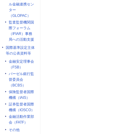
ル金融連携セン
ター
（GLOPAC）
監査監督機関国
際フォーラム
（IFIAR）事務
局への活動支援
国際基準設定主体
等の公表資料等
金融安定理事会
（FSB）
バーゼル銀行監
督委員会
（BCBS）
保険監督者国際
機構（IAIS）
証券監督者国際
機構（IOSCO）
金融活動作業部
会（FATF）
その他