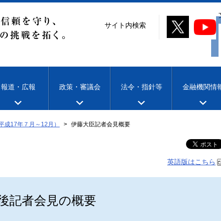
サイト内検索
報道・広報
政策・審議会
法令・指針等
金融機関情
平成17年７月～12月）
伊藤大臣記者会見概要
英語版はこちら
後記者会見の概要