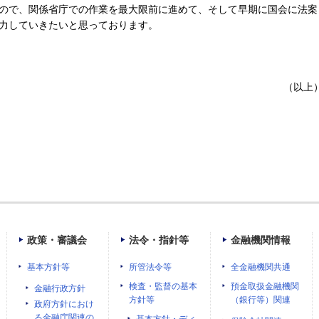
ので、関係省庁での作業を最大限前に進めて、そして早期に国会に法案
力していきたいと思っております。
（以上
政策・審議会
法令・指針等
金融機関情報
基本方針等
所管法令等
全金融機関共通
検査・監督の基本
預金取扱金融機関
金融行政方針
方針等
（銀行等）関連
政府方針におけ
る金融庁関連の