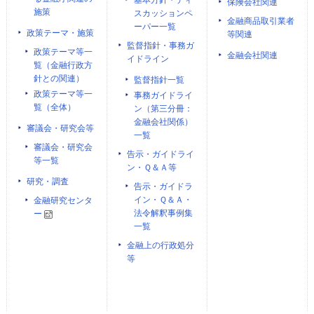
基本方針・ディ
保険会社関連
施策
スカッションペ
金融商品取引業者
ーパー一覧
政策テーマ・施策
等関連
監督指針・事務ガ
政策テーマ等一
金融会社関連
イドライン
覧（金融行政方
針との関連）
監督指針一覧
政策テーマ等一
事務ガイドライ
覧（全体）
ン（第三分冊：
金融会社関係）
審議会・研究会等
一覧
審議会・研究会
告示・ガイドライ
等一覧
ン・Ｑ＆Ａ等
研究・調査
告示・ガイドラ
イン・Ｑ＆Ａ・
金融研究センタ
法令解釈事例集
ー
一覧
金融上の行政処分
等