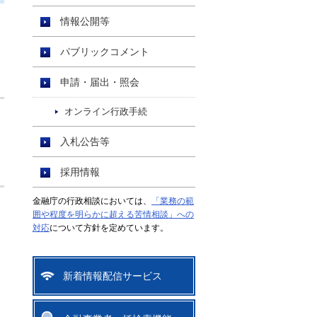
情報公開等
パブリックコメント
申請・届出・照会
オンライン行政手続
入札公告等
採用情報
金融庁の行政相談においては、
「業務の範
囲や程度を明らかに超える苦情相談」への
対応
について方針を定めています。
新着情報配信サービス