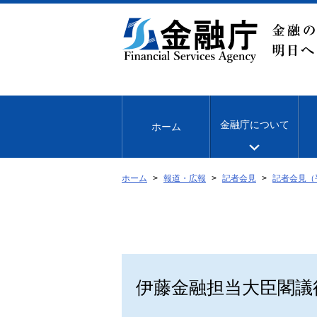
本
文
へ
移
動
金融庁について
ホーム
ホーム
報道・広報
記者会見
記者会見（
伊藤金融担当大臣閣議