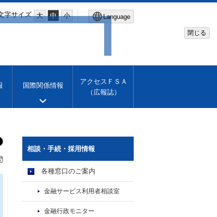
文字サイズ
大
中
小
Language
閉じる
Global Site
Financial Services Agency
アクセスＦＳＡ
報
国際関係情報
（広報誌）
Machine translation
English
相談・手続・採用情報
各種窓口のご案内
金融サービス利用者相談室
金融行政モニター