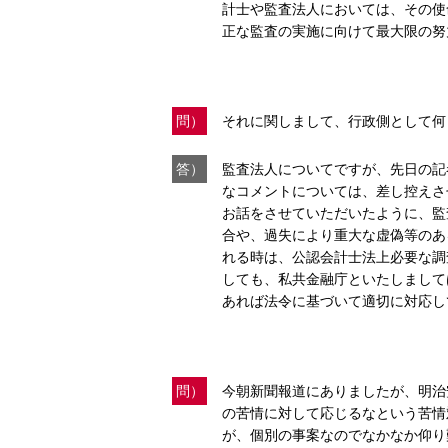
計士や監査法人においては、その使
正な監査の実施に向けて最大限の努
問）
それに関しまして、行政側として何
答）
監査法人についてですが、先日の記
なコメントについては、差し控えさ
お話をさせていただいたように、監
合や、過失により重大な虚偽等のあ
れる時は、公認会計士法上必要な調
しても、私共金融庁といたしまして
あれば法令に基づいて適切に対応し
問）
今朝新聞報道にありましたが、明治
の苦情に対して応じるなという苦情
が、個別の事案なのでなかなか仰り