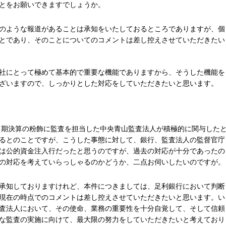
とをお願いできますでしょうか。
のような報道があることは承知をいたしておるところでありますが、個
とであり、そのことについてのコメントは差し控えさせていただきたい
社にとって極めて基本的で重要な機能でありますから、そうした機能を
ざいますので、しっかりとした対応をしていただきたいと思います。
３月期決算の粉飾に監査を担当した中央青山監査法人が積極的に関与した
るとのことですが、こうした事態に対して、銀行、監査法人の監督官庁
は公的資金注入行だったと思うのですが、過去の対応が十分であったの
の対応を考えていらっしゃるのかどうか、二点お伺いしたいのですが。
承知しておりますけれど、本件につきましては、足利銀行において判断
現在の時点でのコメントは差し控えさせていただきたいと思います。い
査法人において、その使命、業務の重要性を十分自覚して、そして信頼
な監査の実施に向けて、最大限の努力をしていただきたいと考えており