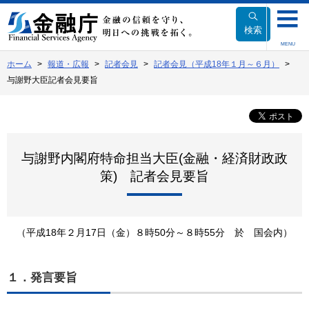
本
文
検索
へ
MENU
移
ホーム
報道・広報
記者会見
記者会見（平成18年１月～６月）
動
与謝野大臣記者会見要旨
与謝野内閣府特命担当大臣(金融・経済財政政
策) 記者会見要旨
（平成18年２月17日（金）８時50分～８時55分 於 国会内）
１．発言要旨