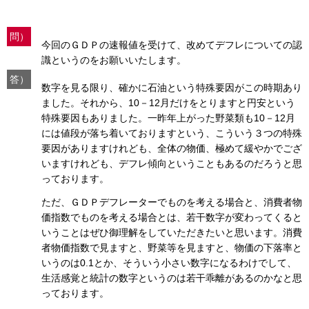
問）
今回のＧＤＰの速報値を受けて、改めてデフレについての認
識というのをお願いいたします。
答）
数字を見る限り、確かに石油という特殊要因がこの時期あり
ました。それから、10－12月だけをとりますと円安という
特殊要因もありました。一昨年上がった野菜類も10－12月
には値段が落ち着いておりますという、こういう３つの特殊
要因がありますけれども、全体の物価、極めて緩やかでござ
いますけれども、デフレ傾向ということもあるのだろうと思
っております。
ただ、ＧＤＰデフレーターでものを考える場合と、消費者物
価指数でものを考える場合とは、若干数字が変わってくると
いうことはぜひ御理解をしていただきたいと思います。消費
者物価指数で見ますと、野菜等を見ますと、物価の下落率と
いうのは0.1とか、そういう小さい数字になるわけでして、
生活感覚と統計の数字というのは若干乖離があるのかなと思
っております。