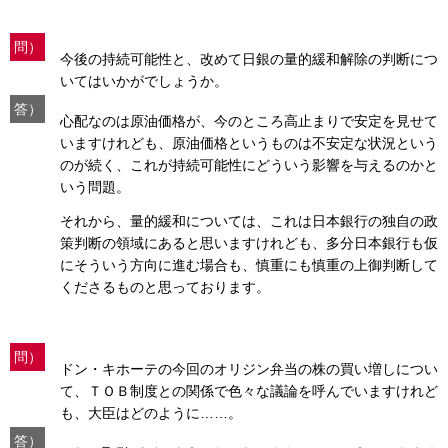
問）
今後の持続可能性と、改めて日銀の量的緩和解除の判断につ
いてはいかがでしょうか。
答）
心配なのは原油価格が、今のところ高止まりで安定を見せて
いますけれども、原油価格というものは不安定な状況という
のが続く、これが持続可能性にどういう影響を与えるのかと
いう問題。
それから、量的緩和については、これは日本銀行の独自の政
策判断の領域にあると思いますけれども、多分日本銀行も仮
にそういう方向に進む場合も、慎重にも慎重の上御判断して
くださるものと思っております。
問）
ドン・キホーテの今回のオリジン弁当の株の買い増しについ
て、ＴＯＢ制度との関係で色々な議論を呼んでいますけれど
も、大臣はどのように……。
答）