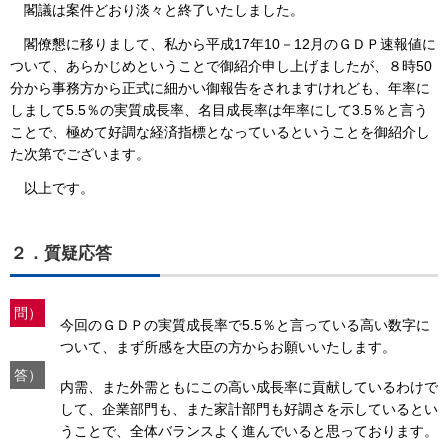
閣議は案件どおり淡々と終了いたしました。
閣僚懇に移りまして、私から平成17年10－12月のＧＤＰ速報値に
ついて、あらかじめということで御紹介申し上げましたが、８時50
分から事務方から正式に細かい御報告をされますけれども、年率に
しまして5.5％の実質成長率、名目成長率は年率にして3.5％と言う
ことで、極めて好調な経済指標となっているということを御紹介し
た次第でございます。
以上です。
２．質疑応答
問）
今回のＧＤＰの実質成長率で5.5％と言っている高い数字に
ついて、まず所感を大臣の方からお願いいたします。
答）
内需、また外需ともにこの高い成長率に貢献しているわけで
して、企業部門も、また家計部門も好調さを示しているとい
うことで、全体バランスよく進んでいると思っております。