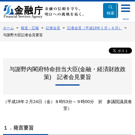
本
文
検索
へ
MENU
移
ホーム
報道・広報
記者会見
記者会見（平成18年１月～６月）
動
与謝野大臣記者会見要旨
与謝野内閣府特命担当大臣(金融・経済財政政
策) 記者会見要旨
（平成18年２月24日（金）８時53分～９時00分 於 参議院議員食
堂）
１．発言要旨