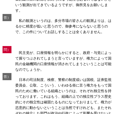
いう観測が出てきているようですが、御所見をお願いしま
す。
答）
私の観測というのは、多分市場の皆さんの観測よりは、は
るかに精度が低いと思うので、御参考にならないと思うの
で、この件についてお話しすることは全くありません。
問）
民主党が、口座情報を明らかにすると、政府・与党によっ
て握りつぶされてしまうと言っていますが、権力によって国
民の金融機関の口座情報が消されてしまうということは可能
なのでしょうか。
答）
日本の司法制度、検察、警察の制度或いは国税、証券監視
委員会、公取、こういう、いわゆる俗に言う権力をもって国
民のために働いている組織というのは、それぞれ独立性を持
っております。これはもう、組織の上での独立性プラス歴史
的にその独立性は確固たるものになっておりまして、権力が
恣意的に動かないということは当然ですけれども、またそれ
ぞれの独立した部門が政治や行政によって影響を受けないと