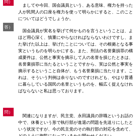
問）
ましてや今回、国会議員という、ある意味、権力を持った
人が民間人の口座を権力を使って明らかにすると、このこと
についてはどうでしょうか。
答）
国会議員が実名を挙げて何かものを言うということは、よ
ほど用心深く、慎重にやらなければならないわけですし、ま
た挙げた以上は、挙げたことについては、その根拠となる事
実というものを明らかにする。また、刑法の名誉棄損罪の構
成要件は、公然と事実を摘示して人の名誉を損じたときは、
名誉棄損罪に当たるということですから、実は公然と事実を
摘示するということ自体が、もう名誉棄損に当たります。こ
れは、そういう判例は余りないのですけれども、やはり普通
に暮らしている国民の名誉というものを、幅広く捉えなけれ
ばならないと私は思っております。
問）
関連になりますが、民主党、永田議員の辞職というお話の
中で、休養という形で執行部が進退の問題を先送りにしたと
いう状況ですが、今の民主党のその執行部の対応を含めて、
どのように御覧になっているかお聞かせください。