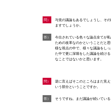
問）
与党の議論もあるでしょうし、その
ますでしょうか。
答）
今出されている色々な論点全てが私
ための改革なのかということだと思
様な視点の中で、様々な議論をしっ
た中で更に深堀をした議論を続ける
なことではないかと思います。
問）
逆に言えばそこのところはまだ見え
いう部分ということですか。
答）
そうですね。まだ議論が続いている