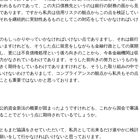
われるものであって、この大口債務先というのは銀行の財務の面から見
であります。ですから私共は信用リスクの観点からこの点を検証してい
それを継続的に実効性あるものとしてこの対応をしていかなければいけ
のもしっかりやっていかなければいけない点でありますし、それは銀行
いますけれども、そうした点に留意をしながらも金融行政としての展開
し、更には不良債権処理という後ろ向きのことから、今各金融機関は収
力がなされているわけであります。そうした前向きの努力というものを
きく期待をしているわけでありますけれども、そうした取り組みの中で
いけないわけでありまして、コンプライアンスの観点から私共もその点
ことも重要ではないかと思っております。
公的資金新法の概要が固まったようですけれども、これから国会で審議
ることでどういう点に期待されているでしょうか。
ともまだ協議をさせていただいて、私共として出来るだけ速やかに検討
願いをして行かなければいけないと思っております。