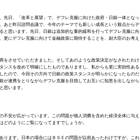
。先日、「改革と展望」で、デフレ克服に向けた政府・日銀一体となっ
。あと昨日諮問会議で、今年のテーマでも新しい成長という観点からデ
ると思います。先日、日銀は追加的な量的緩和を行ってデフレ克服に向
、更にデフレ克服に向けて金融政策に期待することを、副大臣のお考え
席をさせていただきました。そしてあのような政策決定がなされたわけ
タンスを改めて明確にしたものでありますし、私からも更に実効性ある
したので、今回その方向で日銀の政策スタンスが明らかになったものだ
銀が連携をとりながらデフレ克服を目指してお互いに知恵を出しながら
と思います。
の不安が広がっています。この問題が個人消費を含めた経済全体に与え
はどのようにご覧になってますでしょうか。
あります。日本の場合にはＢＳＥの問題が以前あったわけですが、これ