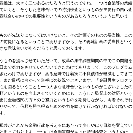
意義は、大きく二つあるのだろうと思うのですね。一つは企業等の業績
ていくと、そうした意味合いでの特別検査というものが主要行の自己査
意味合いの中での重要性というものがあるだろうというふうに思いま
ものが先送りになってはいけないと。その計画そのものの妥当性、この
の前提になるということでありますから、その再建計画の妥当性という
きな意味合いがあるだろうと思っております。
うものを提示させていただいて、改革の集中調整期間の中でこの問題を
日まで努力をさせていただいてきたわけでありまして、このプログラム
ぎたわけでありますが、ある意味では着実に不良債権が軽減をしてきて
、まだ目標に向かって道半ばの状況でございます。「金融再生プログラ
性を図るということも一つ大きな意味合いというものがございましたの
頼というものを向上させていくためにも、こうした監督上の対応という
更に金融機関の方々のご努力というものを期待しながら、両者それぞれ
りやって、信頼を勝ち得るための努力を続けて行かなければいけないの
す。
私共がこれから金融行政を考えるにあたって少しやはり目線を変えてい
と思っております。一つには今御質問があった特別検査というものは、