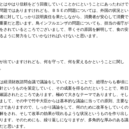
とはやはり信頼をどう回復していくことかにということにあったわけで
問題ではありますけれども、ＢＳＥの問題については、外国の状況とい
者に対してしっかり説明責任を果たしながら、消費者が安心して消費で
重要だと思います。鳥インフルエンザの問題についても、担当の省庁が
をされているところでございまして、早くその原因を解明して、食の安
るように努力をしていかなければいけないと思います。
が出ていますけれども、何を守って、何を変えるかということに関し
。
は経済財政諮問会議で議論をしていくということで、総理からも春頃に
針というものを策定していく、その成案を得るのだということで、昨日
確認されたところであります。極めて大きなテーマでありますし、そし
まして、その中で竹中大臣からは基本的な議論に当っての原則、主要な
けでありますので、しっかり議論をして、何のために改革をしていくの
解をされ、そして改革の効果が現れるような状況というものを作り出し
ります。そのためにも、繰り返しになりますが、多角的な厚みのある議
だと思います。