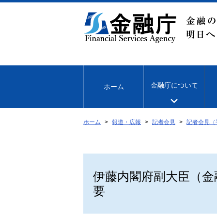
本
文
へ
移
動
金融庁について
ホーム
ホーム
報道・広報
記者会見
記者会見（
伊藤内閣府副大臣（金
要