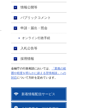
情報公開等
パブリックコメント
申請・届出・照会
オンライン行政手続
入札公告等
採用情報
金融庁の行政相談においては、
「業務の範
囲や程度を明らかに超える苦情相談」への
対応
について方針を定めています。
新着情報配信サービス