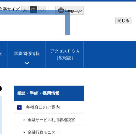
文字サイズ
大
中
小
Language
閉じる
Global Site
Financial Services Agency
アクセスＦＳＡ
報
国際関係情報
（広報誌）
Machine translation
English
相談・手続・採用情報
各種窓口のご案内
金融サービス利用者相談室
金融行政モニター