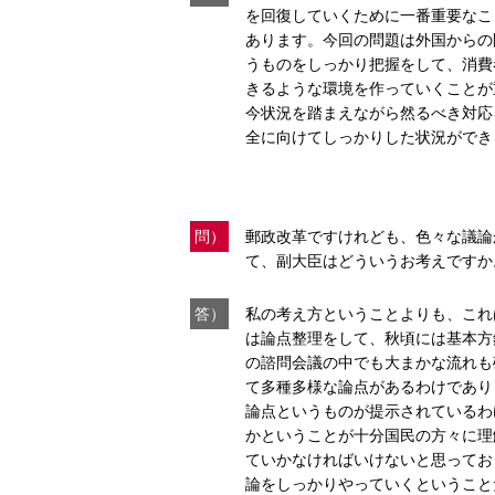
を回復していくために一番重要なこ
あります。今回の問題は外国からの
うものをしっかり把握をして、消費
きるような環境を作っていくことが
今状況を踏まえながら然るべき対応
全に向けてしっかりした状況ができ
問）
郵政改革ですけれども、色々な議論
て、副大臣はどういうお考えですか
答）
私の考え方ということよりも、これ
は論点整理をして、秋頃には基本方
の諮問会議の中でも大まかな流れも
て多種多様な論点があるわけであり
論点というものが提示されているわ
かということが十分国民の方々に理
ていかなければいけないと思ってお
論をしっかりやっていくということ