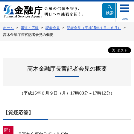
本
文
検索
へ
MENU
移
ホーム
報道・広報
記者会見
記者会見（平成15年１月～６月）
動
高木金融庁長官記者会見の概要
高木金融庁長官記者会見の概要
（平成15年６月９日（月）17時03分～17時12分）
【質疑応答】
問）
長官から何かございますか。