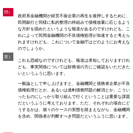
問）
政府系金融機関が経営不振企業の再生を後押しするために、
民間銀行と同様に私的整理の枠組みで債権放棄に応じるよう
な方針を固めたというような報道があるのですけれども、こ
れによって民間金融機関の不良債権処理が加速すると考えら
れますけれども、これについて金融庁はどのようにお考えな
のでしょうか。
答）
これも恐縮なのですけれども、報道は承知しておりますけれ
ども、事実関係については財務省の方にご確認をいただきた
いというふうに思います。
一般論として申し上げますと、金融機関と債務者企業が不良
債権処理だとか、あるいは過剰債務問題の解消とか、こうい
ったものにしっかり取り組んで行くということは重要な課題
だというふうに考えております。ただ、それぞれの場合にど
うするかは、個々のケースの実態を踏まえながら、金融機関
を含め、関係者が判断すべき問題だというふうに思います。