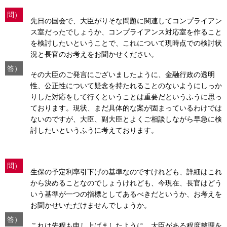
問）
先日の国会で、大臣がりそな問題に関連してコンプライアン
ス室だったでしょうか、コンプライアンス対応室を作ること
を検討したいということで、これについて現時点での検討状
況と長官のお考えをお聞かせください。
答）
その大臣のご発言にございましたように、金融行政の透明
性、公正性について疑念を持たれることのないようにしっか
りした対応をして行くということは重要だというふうに思っ
ております。現状、まだ具体的な案が固まっているわけでは
ないのですが、大臣、副大臣とよくご相談しながら早急に検
討したいというふうに考えております。
問）
生保の予定利率引下げの基準なのですけれども、詳細はこれ
から決めることなのでしょうけれども、今現在、長官はどう
いう基準が一つの指標としてあるべきだというか、お考えを
お聞かせいただけませんでしょうか。
答）
これは先程も申し上げましたように、大臣がある程度整理を