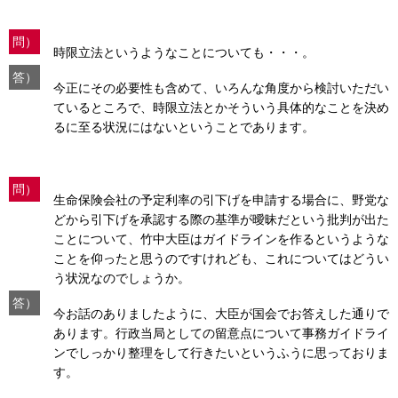
問）
時限立法というようなことについても・・・。
答）
今正にその必要性も含めて、いろんな角度から検討いただい
ているところで、時限立法とかそういう具体的なことを決め
るに至る状況にはないということであります。
問）
生命保険会社の予定利率の引下げを申請する場合に、野党な
どから引下げを承認する際の基準が曖昧だという批判が出た
ことについて、竹中大臣はガイドラインを作るというような
ことを仰ったと思うのですけれども、これについてはどうい
う状況なのでしょうか。
答）
今お話のありましたように、大臣が国会でお答えした通りで
あります。行政当局としての留意点について事務ガイドライ
ンでしっかり整理をして行きたいというふうに思っておりま
す。