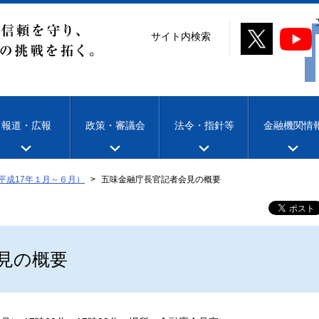
サイト内検索
報道・広報
政策・審議会
法令・指針等
金融機関情
平成17年１月～６月）
五味金融庁長官記者会見の概要
見の概要