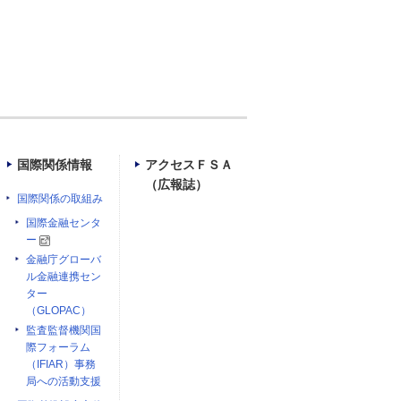
国際関係情報
アクセスＦＳＡ
（広報誌）
国際関係の取組み
国際金融センタ
ー
金融庁グローバ
ル金融連携セン
ター
（GLOPAC）
監査監督機関国
際フォーラム
（IFIAR）事務
局への活動支援