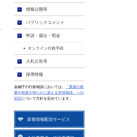
情報公開等
パブリックコメント
申請・届出・照会
オンライン行政手続
入札公告等
採用情報
金融庁の行政相談においては、
「業務の範
囲や程度を明らかに超える苦情相談」への
対応
について方針を定めています。
新着情報配信サービス