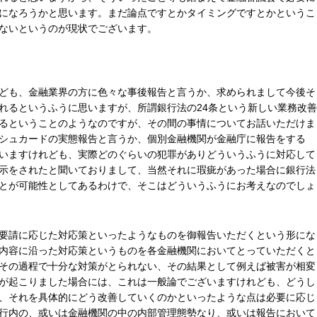
になろうかと思います。まだ論点ですとかタイミングですとかというこ
ないというのが現状でございます。
ども、金融業界の方に色々な事後報告と言うか、求められまして今後そ
れるというふうに思いますが、所謂銀行法の24条という新しい業務改善
るということのようなのですが、その間の事情についてお話いただけま
シュカードの実態報告と言うか、個別金融機関が金融庁に報告をする
いますけれども、実際どのぐらいの犯罪がありどういうふうに対応して
示をされたと聞いておりまして、当然それに瑕疵があった場合に銀行法
とが可能性としてあるわけで、そこはどういうふうにお考えなのでしょ
要請に応じた対応策といったようなものを御報告いただくという形にな
内容に沿った対応策というものを各金融機関においてとっていただくと
その過程で十分な対策がとられない、その結果として例えば被害が相変
が起こりました場合には、これは一般論でございますけれども、どうし
、それを具体的にどう改善していくのかといったような点は必要に応じ
行内の、或いは金融機関の中の内部管理態勢なり、或いは報告において