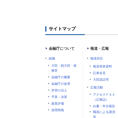
サイトマップ
金融庁について
報道・広報
組織
報道対応
大臣・副大臣・政
報道発表資料
務官
記者会見
金融庁の概要
大臣談話等
金融庁の改革
広報活動
所管の法人
アクセスＦＳＡ
予算・決算
（広報誌）
政策評価
白書・年次報告
採用情報
職員による講演
等