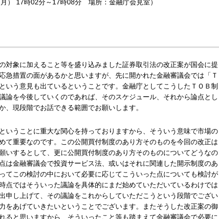
月） 17時02分～17時08分 場所：金融庁会見室）
の対象に加えること等を盛り込みました証券取引法の改正案が国会に提
応急措置の面があるかと思いますが、先に開かれた金融審議会では「Ｔ
という意見も出ているということです。金融庁としてこうしたＴＯＢ制
議論を今後していくのであれば、そのスケジュール、それから論点とし
か、現段階でお話できる範囲でお願いします。
ということに重大な関心を持っておりますから、そういう意味で市場の
めて重要なのです。この公開買付制度のあり方そのものを今回の改正は
願いするとして、更に公開買付制度のあり方そのものについてどうなの
点は金融審議会で投資サービス法、或いはそれに関連した開示制度のあ
ってこの検討の中において必要に応じてこういった点についても検討が
時点ではそういった議論を具体的にまだ始めていただいているわけでは
出申し上げて、その議論をこれからしていただこうという段階でござい
力をあげていきたいということでございます。またそうした改正案の御
れると思いますから、そういったこと等も踏まえて金融審議会で必要に