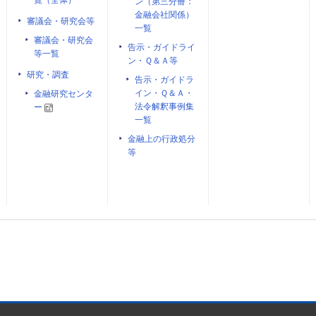
覧（全体）
ン（第三分冊：
金融会社関係）
審議会・研究会等
一覧
審議会・研究会
告示・ガイドライ
等一覧
ン・Ｑ＆Ａ等
研究・調査
告示・ガイドラ
イン・Ｑ＆Ａ・
金融研究センタ
法令解釈事例集
ー
一覧
金融上の行政処分
等