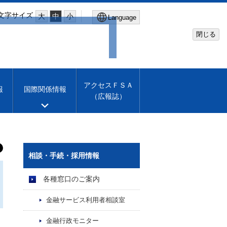
文字サイズ
大
中
小
Language
閉じる
Global Site
Financial Services Agency
アクセスＦＳＡ
報
国際関係情報
（広報誌）
Machine translation
English
相談・手続・採用情報
各種窓口のご案内
金融サービス利用者相談室
金融行政モニター