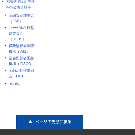
国際基準設定主体
等の公表資料等
金融安定理事会
（FSB）
バーゼル銀行監
督委員会
（BCBS）
保険監督者国際
機構（IAIS）
証券監督者国際
機構（IOSCO）
金融活動作業部
会（FATF）
その他
ページの先頭に戻る