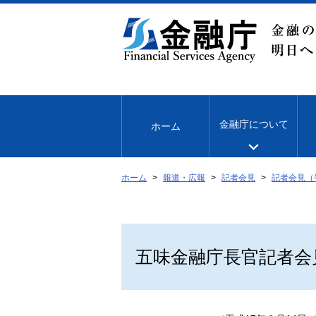
本
文
へ
移
動
金融庁について
ホーム
ホーム
報道・広報
記者会見
記者会見（
五味金融庁長官記者会