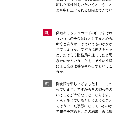
応じた御検討をいただくということ
とを申し上げられる段階まできてい
問）
偽造キャッシュカードの件ですけれ
ういうものを金融庁としてまとめら
命令と言うか、そういうものがかか
すでしょうか。要するに偽造キャッ
と、おそらく財務局を通じてだと思
きたのかということを、そういう指
による業務改善命令を出すというこ
うか。
答）
御要請を申し上げました中に、この
っています。ですからその御報告の
いうことが大切なことになります。
わらず生じているというようなこと
てそういった事態になっているのか
て報告を求める。この結果、仮に銀