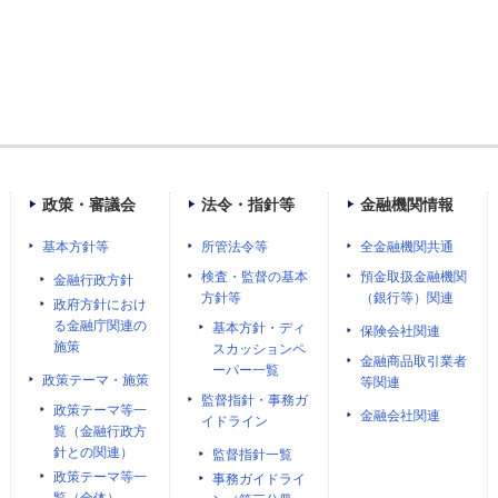
政策・審議会
法令・指針等
金融機関情報
基本方針等
所管法令等
全金融機関共通
検査・監督の基本
預金取扱金融機関
金融行政方針
方針等
（銀行等）関連
政府方針におけ
る金融庁関連の
基本方針・ディ
保険会社関連
施策
スカッションペ
金融商品取引業者
ーパー一覧
政策テーマ・施策
等関連
監督指針・事務ガ
政策テーマ等一
金融会社関連
イドライン
覧（金融行政方
針との関連）
監督指針一覧
政策テーマ等一
事務ガイドライ