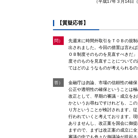
（平成17年３月14日（
【質疑応答】
問）
先週末に時間外取引をＴＯＢの規制
出されました。今回の措置は言わば
ＯＢ制度そのものを見直すべきだ」
度そのものを見直すことについての
てはどのようなものが考えられるの
答）
金融庁は勿論、市場の信頼性の確保
公正や透明性の確保ということは極
改正として、早期の審議・成立をお
かというお尋ねですけれども、この
り方ということが検討されます。従
行われていくと考えております。現
ありませんし、改正案を国会に御提
ますので、まずは改正案の成立に全
審議の中でも色々な御議論が提起さ