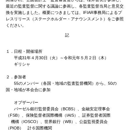
最近の監査監督に関する議論に参画し、各監査監督当局と意見交
換を実施しました。概要につきましては、IFIAR事務局によるプ
レスリリース（ステークホルダー・アナウンスメント）をご参照
ください。
記
１．日程・開催場所
平成31年４月30日（火）～令和元年５月２日（木）
ギリシャ
２．参加者
55のメンバー（各国・地域の監査監督機関）から、50の
国・地域が本会合に参加
オブザーバー
バーゼル銀行監督委員会（BCBS）、金融安定理事会
（FSB）、保険監督者国際機構（IAIS）、証券監督者国際
機構（IOSCO）、世界銀行（WB）、公益監視委員会
（PIOB） 計６国際機関