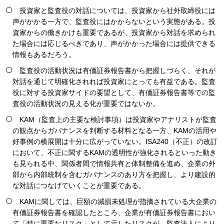
投資家と監査役の対話については、投資家から社外取締役には
声がかかる一方で、監査役にはかからないという実態がある。投
資家からの働きかけも重要であるが、投資家から対話を求められ
た場合には応じるべきであり、声がかかった場合には提供できる
情報もあるだろう。
監査役の活動状況は有価証券報告書から把握しづらく、それが
対話を通じて明確化されれば投資家にとっても有益である。監査
役に対する投資家サイドの要望として、有価証券報告書等での監
査役の活動状況の見える化が重要ではないか。
KAM（監査上の主要な検討事項）は投資家やアナリストが監査
の観点からガバナンスを判断する材料となる一方、KAMの活用や
好事例の横展開は十分に広がっていない。ISA240（不正）の改訂
において、不正に関するKAMの透明性が強化されるといった動き
も見られる中、関係者間で情報共有と体制整備を進め、企業の外
部から内部統制を含むガバナンスのあり方を把握し、より建設的
な対話につなげていくことが重要である。
KAMに関しては、巨額の減損未処理が指摘されている大企業の
有価証券報告書を確認したところ、企業が有価証券報告書におい
て「特に重要なリスク」として示したリスクが、監査法人により