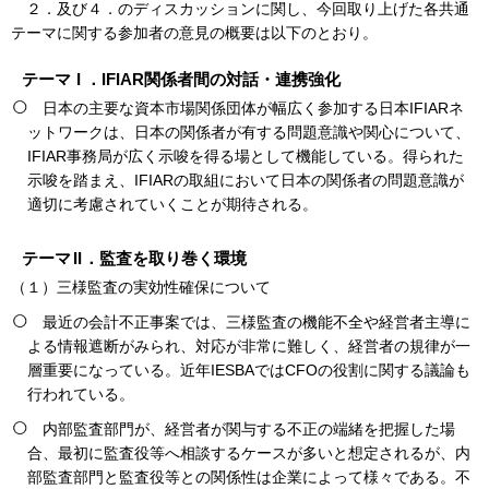
２．及び４．のディスカッションに関し、今回取り上げた各共通
テーマに関する参加者の意見の概要は以下のとおり。
テーマ
I
．IFIAR関係者間の対話・連携強化
日本の主要な資本市場関係団体が幅広く参加する日本IFIARネ
ットワークは、日本の関係者が有する問題意識や関心について、
IFIAR事務局が広く示唆を得る場として機能している。得られた
示唆を踏まえ、IFIARの取組において日本の関係者の問題意識が
適切に考慮されていくことが期待される。
テーマ
II
．監査を取り巻く環境
（１）三様監査の実効性確保について
最近の会計不正事案では、三様監査の機能不全や経営者主導に
よる情報遮断がみられ、対応が非常に難しく、経営者の規律が一
層重要になっている。近年IESBAではCFOの役割に関する議論も
行われている。
内部監査部門が、経営者が関与する不正の端緒を把握した場
合、最初に監査役等へ相談するケースが多いと想定されるが、内
部監査部門と監査役等との関係性は企業によって様々である。不