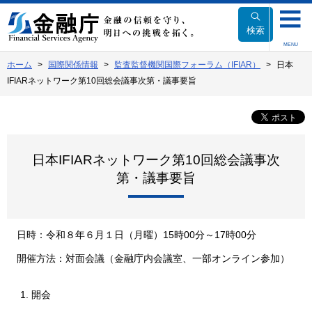
本
文
検索
へ
MENU
移
ホーム
国際関係情報
監査監督機関国際フォーラム（IFIAR）
日本
動
IFIARネットワーク第10回総会議事次第・議事要旨
日本IFIARネットワーク第10回総会議事次
第・議事要旨
日時：令和８年６月１日（月曜）15時00分～17時00分
開催方法：対面会議（金融庁内会議室、一部オンライン参加）
開会