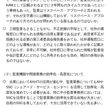
KAMとして記載されるまでに３年間ものタイムラグがあったとい
う事例もあった。監査はリスクベース・アプローチと言われる
が、それが文字通りには機能しておらず、リスクベース・アプロ
ーチのあり方そのものが問われている面もあるのではないか。
三様監査もさることながら、不正把握の手段として、社外の通
報窓口に寄せられる情報の活用も重要であるはず。経営者不正が
指摘される企業の第三者委員会報告書をみても、社外通報窓口に
どのような通報があり、どのように取り扱われたかが全く記載さ
れておらず、非常に不可解。社外窓口に寄せられた情報が監査役
や会計監査人にどのように共有されるかも含め、検討の余地があ
るのではないか。
（２）監査機能や間接業務の効率化・高度化について
企業においてAIやITの活用が進む中、監査業務についてもAIや
SSC（シェアード・サービス・センター）を活用して効率化・高
度化を進めていく必要がある。特に中小監査事務所においては、
SSCを活用することで監査業務の効率化を図る余地が大きいが、
自前のSSCを有しておらず、十分に活用できていない先も多い。