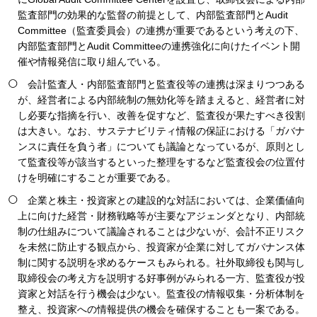
監査部門の効果的な監督の前提として、内部監査部門とAudit
Committee（監査委員会）の連携が重要であるという考えの下、
内部監査部門とAudit Committeeの連携強化に向けたイベント開
催や情報発信に取り組んでいる。
会計監査人・内部監査部門と監査役等の連携は深まりつつある
が、経営者による内部統制の無効化等を踏まえると、経営者に対
し必要な指摘を行い、改善を促すなど、監査役が果たすべき役割
は大きい。なお、サステナビリティ情報の保証における「ガバナ
ンスに責任を負う者」についても議論となっているが、原則とし
て監査役等が該当するといった整理をするなど監査役会の位置付
けを明確にすることが重要である。
企業と株主・投資家との建設的な対話においては、企業価値向
上に向けた経営・財務戦略等が主要なアジェンダとなり、内部統
制の仕組みについて議論されることは少ないが、会計不正リスク
を未然に防止する観点から、投資家が企業に対してガバナンス体
制に関する説明を求めるケースもみられる。社外取締役も関与し
取締役会の考え方を説明する好事例がみられる一方、監査役が投
資家と対話を行う機会は少ない。監査役の情報収集・分析体制を
整え、投資家への情報提供の機会を確保することも一案である。