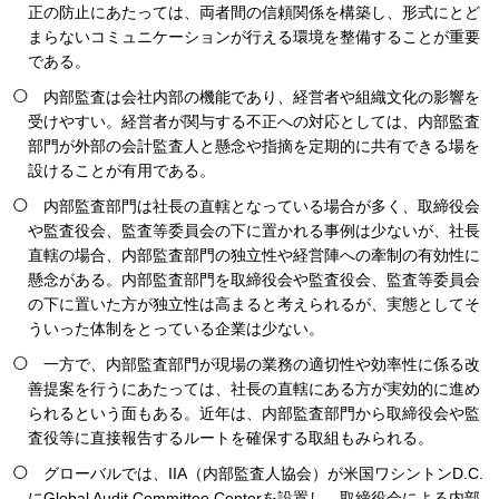
正の防止にあたっては、両者間の信頼関係を構築し、形式にとど
まらないコミュニケーションが行える環境を整備することが重要
である。
内部監査は会社内部の機能であり、経営者や組織文化の影響を
受けやすい。経営者が関与する不正への対応としては、内部監査
部門が外部の会計監査人と懸念や指摘を定期的に共有できる場を
設けることが有用である。
内部監査部門は社長の直轄となっている場合が多く、取締役会
や監査役会、監査等委員会の下に置かれる事例は少ないが、社長
直轄の場合、内部監査部門の独立性や経営陣への牽制の有効性に
懸念がある。内部監査部門を取締役会や監査役会、監査等委員会
の下に置いた方が独立性は高まると考えられるが、実態としてそ
ういった体制をとっている企業は少ない。
一方で、内部監査部門が現場の業務の適切性や効率性に係る改
善提案を行うにあたっては、社長の直轄にある方が実効的に進め
られるという面もある。近年は、内部監査部門から取締役会や監
査役等に直接報告するルートを確保する取組もみられる。
グローバルでは、IIA（内部監査人協会）が米国ワシントンD.C.
にGlobal Audit Committee Centerを設置し、取締役会による内部