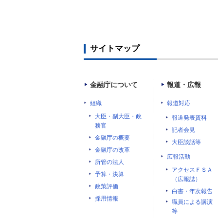
サイトマップ
金融庁について
報道・広報
組織
報道対応
大臣・副大臣・政
報道発表資料
務官
記者会見
金融庁の概要
大臣談話等
金融庁の改革
広報活動
所管の法人
アクセスＦＳＡ
予算・決算
（広報誌）
政策評価
白書・年次報告
採用情報
職員による講演
等