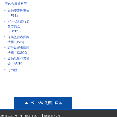
等の公表資料等
金融安定理事会
（FSB）
バーゼル銀行監
督委員会
（BCBS）
保険監督者国際
機構（IAIS）
証券監督者国際
機構（IOSCO）
金融活動作業部
会（FATF）
その他
ページの先頭に戻る
索サービス（EDINET等）
関連リンク