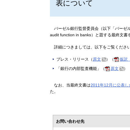
表について
バーゼル銀行監督委員会（以下「バーゼル委」
audit function in banks）と題する最
詳細につきましては、以下をご覧くださ
プレス・リリース（
原文
）（
仮訳（
「銀行の内部監査機能」（
原文
）
なお、当最終文書は
2011年12月に公表
た。
お問い合わせ先