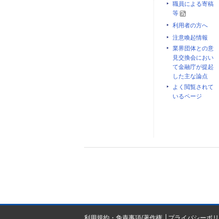
職員による寄稿
等
利用者の方へ
注意喚起情報
業界団体との意
見交換会におい
て金融庁が提起
した主な論点
よく閲覧されて
いるページ
利用規約・免責事項/著作権
プライバシーポリ