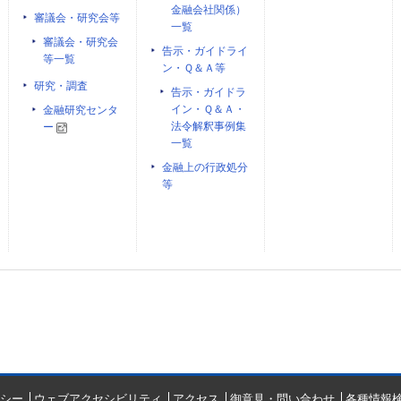
金融会社関係）
審議会・研究会等
一覧
審議会・研究会
告示・ガイドライ
等一覧
ン・Ｑ＆Ａ等
研究・調査
告示・ガイドラ
イン・Ｑ＆Ａ・
金融研究センタ
法令解釈事例集
ー
一覧
金融上の行政処分
等
シー
ウェブアクセシビリティ
アクセス
御意見・問い合わせ
各種情報検