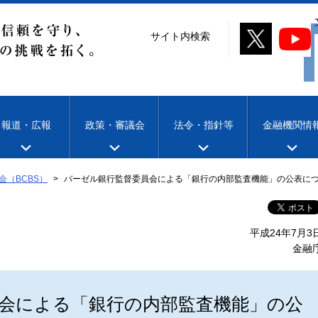
サイト内検索
報道・広報
政策・審議会
法令・指針等
金融機関情
会（BCBS）
バーゼル銀行監督委員会による「銀行の内部監査機能」の公表に
平成24年7月3
金融
会による「銀行の内部監査機能」の公