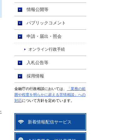
情報公開等
パブリックコメント
申請・届出・照会
オンライン行政手続
入札公告等
採用情報
金融庁の行政相談においては、
「業務の範
囲や程度を明らかに超える苦情相談」への
対応
について方針を定めています。
上
新着情報配信サービス