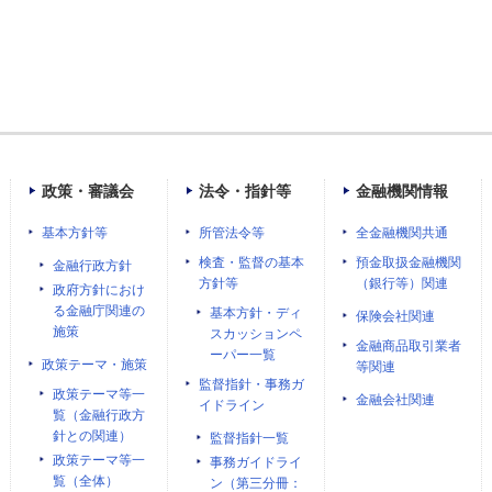
政策・審議会
法令・指針等
金融機関情報
基本方針等
所管法令等
全金融機関共通
検査・監督の基本
預金取扱金融機関
金融行政方針
方針等
（銀行等）関連
政府方針におけ
る金融庁関連の
基本方針・ディ
保険会社関連
施策
スカッションペ
金融商品取引業者
ーパー一覧
政策テーマ・施策
等関連
監督指針・事務ガ
政策テーマ等一
金融会社関連
イドライン
覧（金融行政方
針との関連）
監督指針一覧
政策テーマ等一
事務ガイドライ
覧（全体）
ン（第三分冊：