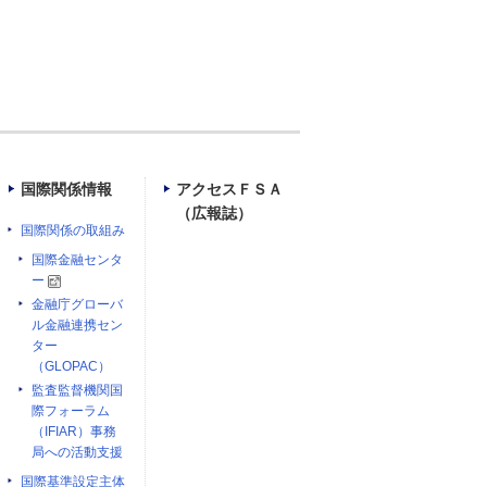
国際関係情報
アクセスＦＳＡ
（広報誌）
国際関係の取組み
国際金融センタ
ー
金融庁グローバ
ル金融連携セン
ター
（GLOPAC）
監査監督機関国
際フォーラム
（IFIAR）事務
局への活動支援
国際基準設定主体