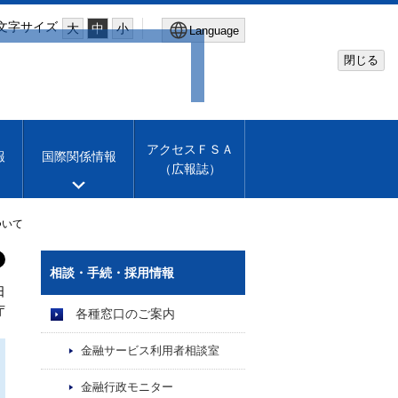
文字サイズ
大
中
小
Language
閉じる
Global Site
Financial Services Agency
アクセスＦＳＡ
報
国際関係情報
（広報誌）
Machine translation
English
ついて
相談・手続・採用情報
日
庁
各種窓口のご案内
金融サービス利用者相談室
金融行政モニター