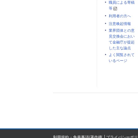
職員による寄稿
等
利用者の方へ
注意喚起情報
業界団体との意
見交換会におい
て金融庁が提起
した主な論点
よく閲覧されて
いるページ
利用規約・免責事項/著作権
プライバシーポリ