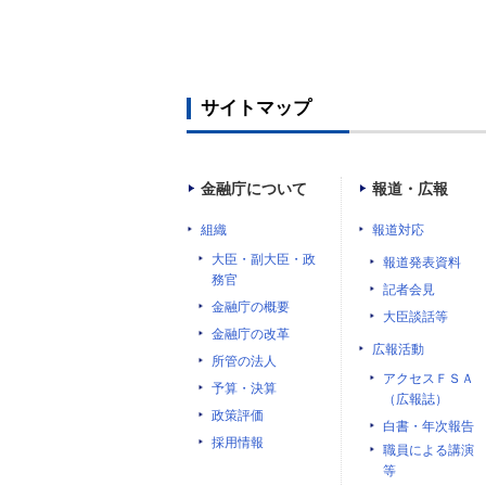
サイトマップ
金融庁について
報道・広報
組織
報道対応
大臣・副大臣・政
報道発表資料
務官
記者会見
金融庁の概要
大臣談話等
金融庁の改革
広報活動
所管の法人
アクセスＦＳＡ
予算・決算
（広報誌）
政策評価
白書・年次報告
採用情報
職員による講演
等