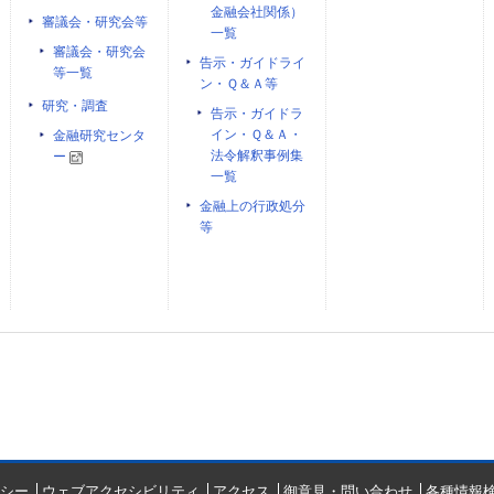
金融会社関係）
審議会・研究会等
一覧
審議会・研究会
告示・ガイドライ
等一覧
ン・Ｑ＆Ａ等
研究・調査
告示・ガイドラ
イン・Ｑ＆Ａ・
金融研究センタ
法令解釈事例集
ー
一覧
金融上の行政処分
等
シー
ウェブアクセシビリティ
アクセス
御意見・問い合わせ
各種情報検