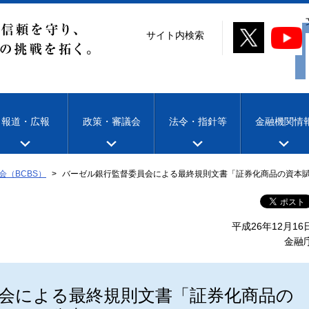
サイト内検索
報道・広報
政策・審議会
法令・指針等
金融機関情
会（BCBS）
バーゼル銀行監督委員会による最終規則文書「証券化商品の資本
平成26年12月16
金融
会による最終規則文書「証券化商品の