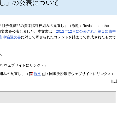
し」の公表について
券化商品の資本賦課枠組みの見直し」（原題：Revisions to the
する最終規則文書を公表しました。本文書は、
2012年12月に公表された第１次市中
次市中協議文書
に対して寄せられたコメントを踏まえて作成されたもので
い。
銀行ウェブサイトにリンク＞）
組みの見直し」（
原文
＜国際決済銀行ウェブサイトにリンク＞）
以