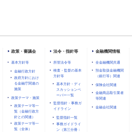
政策・審議会
法令・指針等
金融機関情報
基本方針等
所管法令等
全金融機関共通
検査・監督の基本
預金取扱金融機関
金融行政方針
方針等
（銀行等）関連
政府方針におけ
る金融庁関連の
基本方針・ディ
保険会社関連
施策
スカッションペ
金融商品取引業者
ーパー一覧
政策テーマ・施策
等関連
監督指針・事務ガ
政策テーマ等一
金融会社関連
イドライン
覧（金融行政方
針との関連）
監督指針一覧
政策テーマ等一
事務ガイドライ
覧（全体）
ン（第三分冊：