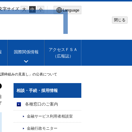
文字サイズ
大
中
小
Language
閉じる
Global Site
Financial Services Agency
アクセスＦＳＡ
報
国際関係情報
（広報誌）
Machine translation
English
賦課枠組みの見直し」の公表について
相談・手続・採用情報
日
庁
各種窓口のご案内
金融サービス利用者相談室
金融行政モニター