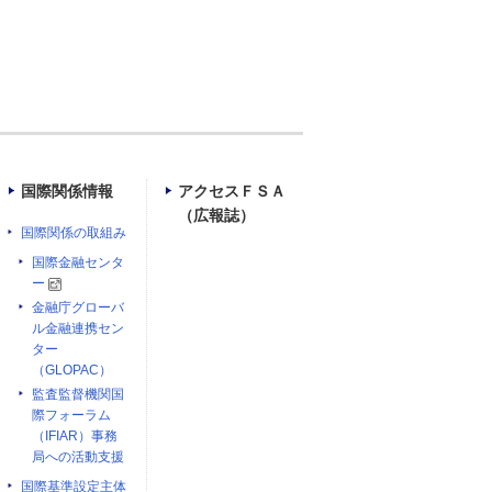
国際関係情報
アクセスＦＳＡ
（広報誌）
国際関係の取組み
国際金融センタ
ー
金融庁グローバ
ル金融連携セン
ター
（GLOPAC）
監査監督機関国
際フォーラム
（IFIAR）事務
局への活動支援
国際基準設定主体