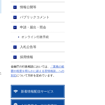
情報公開等
パブリックコメント
申請・届出・照会
オンライン行政手続
入札公告等
採用情報
金融庁の行政相談においては、
「業務の範
囲や程度を明らかに超える苦情相談」への
上
対応
について方針を定めています。
新着情報配信サービス