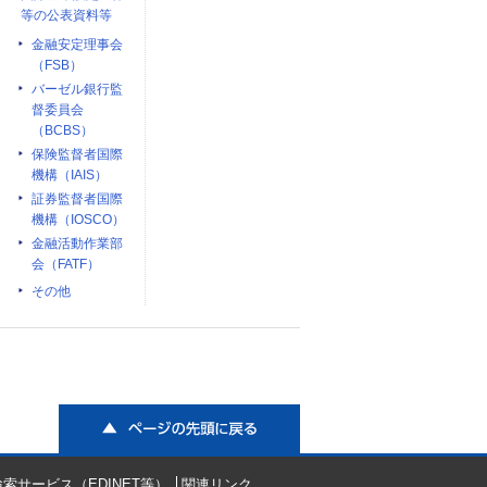
等の公表資料等
金融安定理事会
（FSB）
バーゼル銀行監
督委員会
（BCBS）
保険監督者国際
機構（IAIS）
証券監督者国際
機構（IOSCO）
金融活動作業部
会（FATF）
その他
ページの先頭に戻る
索サービス（EDINET等）
関連リンク