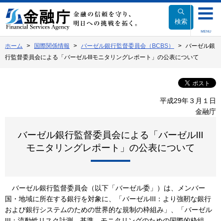
本
文
検索
へ
MENU
移
ホーム
国際関係情報
バーゼル銀行監督委員会（BCBS）
バーゼル銀
動
行監督委員会による「バーゼルIIIモニタリングレポート」の公表について
平成29年３月１日
金融庁
バーゼル銀行監督委員会による「バーゼルIII
モニタリングレポート」の公表について
バーゼル銀行監督委員会（以下「バーゼル委」）は、メンバー
国・地域に所在する銀行を対象に、「バーゼルIII：より強靭な銀行
および銀行システムのための世界的な規制の枠組み」、「バーゼル
III：流動性リスク計測、基準、モニタリングのための国際的枠組