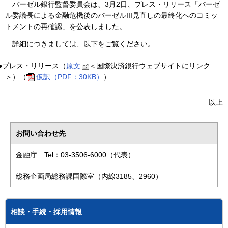
バーゼル銀行監督委員会は、3月2日、プレス・リリース「バーゼ
ル委議長による金融危機後のバーゼルIII見直しの最終化へのコミッ
トメントの再確認」を公表しました。
詳細につきましては、以下をご覧ください。
●プレス・リリース（
原文
＜国際決済銀行ウェブサイトにリンク
＞）（
仮訳（PDF：30KB）
）
以上
お問い合わせ先
金融庁 Tel：03-3506-6000（代表）
総務企画局総務課国際室（内線3185、2960）
相談・手続・採用情報