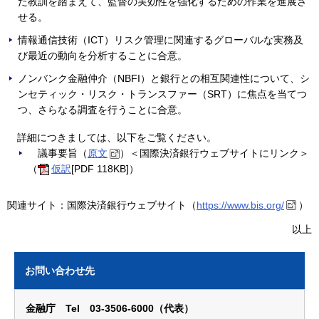
た教訓を踏まえて、監督の実効性を強化するための作業を進展さ
せる。
情報通信技術（ICT）リスク管理に関連するグローバルな実務及
び最近の動向を分析することに合意。
ノンバンク金融仲介（NBFI）と銀行との相互関連性について、シ
ンセティック・リスク・トランスファー（SRT）に焦点を当てつ
つ、さらなる調査を行うことに合意。
詳細につきましては、以下をご覧ください。
議事要旨（
原文
）＜国際決済銀行ウェブサイトにリンク＞
（
仮訳
[PDF 118KB]）
関連サイト：国際決済銀行ウェブサイト（
https://www.bis.org/
）
以上
お問い合わせ先
金融庁 Tel 03-3506-6000（代表）