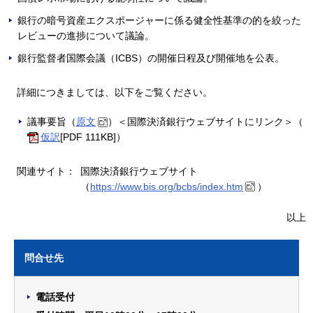
銀行の暗号資産エクスポージャーに係る健全性基準の的を絞った
レビューの進捗について議論。
銀行監督者国際会議（ICBS）の開催日程及び開催地を公表。
詳細につきましては、以下をご覧ください。
議事要旨（
原文
）＜国際決済銀行ウェブサイトにリンク＞（
仮訳
[PDF 111KB]）
関連サイト：
国際決済銀行ウェブサイト
（
https://www.bis.org/bcbs/index.htm
）
以上
問合せ先
電話受付