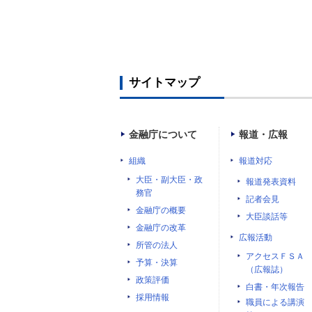
サイトマップ
金融庁について
報道・広報
組織
報道対応
大臣・副大臣・政
報道発表資料
務官
記者会見
金融庁の概要
大臣談話等
金融庁の改革
広報活動
所管の法人
アクセスＦＳＡ
予算・決算
（広報誌）
政策評価
白書・年次報告
採用情報
職員による講演