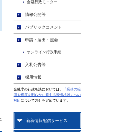
金融行政モニター
情報公開等
パブリックコメント
申請・届出・照会
オンライン行政手続
入札公告等
採用情報
金融庁の行政相談においては、
「業務の範
囲や程度を明らかに超える苦情相談」への
対応
について方針を定めています。
上
新着情報配信サービス