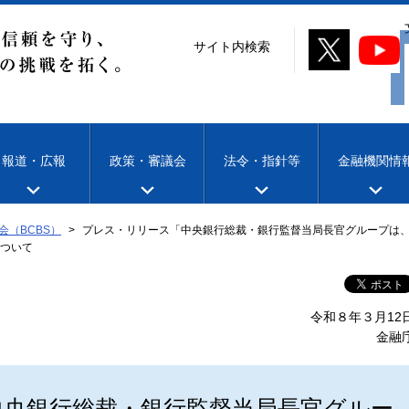
サイト内検索
報道・広報
政策・審議会
法令・指針等
金融機関情
会（BCBS）
プレス・リリース「中央銀行総裁・銀行監督当局長官グループは、バ
ついて
令和８年３月12
金融
中央銀行総裁・銀行監督当局長官グルー