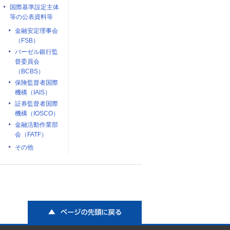
国際基準設定主体
等の公表資料等
金融安定理事会
（FSB）
バーゼル銀行監
督委員会
（BCBS）
保険監督者国際
機構（IAIS）
証券監督者国際
機構（IOSCO）
金融活動作業部
会（FATF）
その他
ページの先頭に戻る