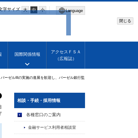
文字サイズ
大
中
小
Language
閉じる
Global Site
Financial Services Agency
アクセスＦＳＡ
報
国際関係情報
（広報誌）
Machine translation
English
ーゼルIIIの実施の進展を歓迎し、バーゼル銀行監
相談・手続・採用情報
日
庁
各種窓口のご案内
金融サービス利用者相談室