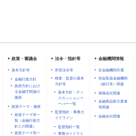
政策・審議会
法令・指針等
金融機関情報
基本方針等
所管法令等
全金融機関共通
検査・監督の基本
預金取扱金融機関
金融行政方針
方針等
（銀行等）関連
政府方針におけ
る金融庁関連の
基本方針・ディ
保険会社関連
施策
スカッションペ
金融商品取引業者
ーパー一覧
政策テーマ・施策
等関連
監督指針・事務ガ
政策テーマ等一
金融会社関連
イドライン
覧（金融行政方
針との関連）
監督指針一覧
政策テーマ等一
事務ガイドライ