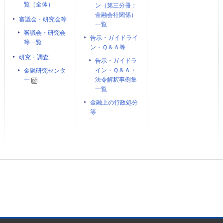
覧（全体）
ン（第三分冊：
金融会社関係）
審議会・研究会等
一覧
審議会・研究会
告示・ガイドライ
等一覧
ン・Ｑ＆Ａ等
研究・調査
告示・ガイドラ
イン・Ｑ＆Ａ・
金融研究センタ
法令解釈事例集
ー
一覧
金融上の行政処分
等