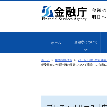
本
文
へ
移
動
金融庁について
ホーム
ホーム
国際関係情報
バーゼル銀行監督委員
督委員会の作業計画の要素について議論」の公表に
プレス・リリース「