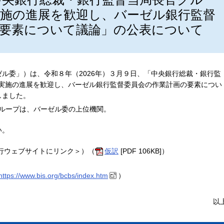
の実施の進展を歓迎し、バーゼル銀行監督
要素について議論」の公表について
ル委」）は、令和８年（2026年）３月９日、「中央銀行総裁・銀行監
Iの実施の進展を歓迎し、バーゼル銀行監督委員会の作業計画の要素につい
しました。
ループは、バーゼル委の上位機関。
い。
行ウェブサイトにリンク＞）（
仮訳
[PDF 106KB]）
https://www.bis.org/bcbs/index.htm
）
以