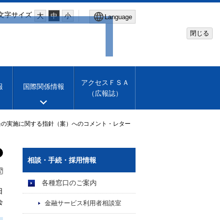
文字サイズ
大
中
小
Language
閉じる
Global Site
Financial Services Agency
アクセスＦＳＡ
報
国際関係情報
（広報誌）
Machine translation
English
2条の実施に関する指針（案）へのコメント・レター
相談・手続・採用情報
各種窓口のご案内
日
会
金融サービス利用者相談室