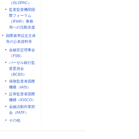
（GLOPAC）
監査監督機関国
際フォーラム
（IFIAR）事務
局への活動支援
国際基準設定主体
等の公表資料等
金融安定理事会
（FSB）
バーゼル銀行監
督委員会
（BCBS）
保険監督者国際
機構（IAIS）
証券監督者国際
機構（IOSCO）
金融活動作業部
会（FATF）
その他