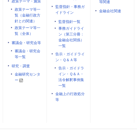
政策テーマ・施策
等関連
監督指針・事務ガ
政策テーマ等一
金融会社関連
イドライン
覧（金融行政方
針との関連）
監督指針一覧
政策テーマ等一
事務ガイドライ
覧（全体）
ン（第三分冊：
金融会社関係）
審議会・研究会等
一覧
審議会・研究会
告示・ガイドライ
等一覧
ン・Ｑ＆Ａ等
研究・調査
告示・ガイドラ
イン・Ｑ＆Ａ・
金融研究センタ
法令解釈事例集
ー
一覧
金融上の行政処分
等