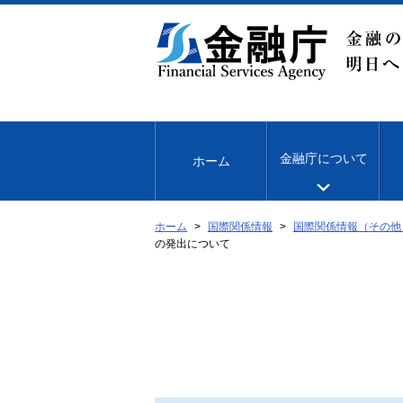
本
文
へ
移
動
金融庁について
ホーム
ホーム
国際関係情報
国際関係情報（その他
の発出について