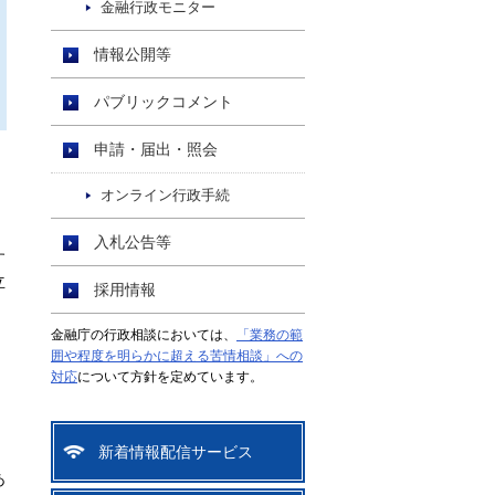
金融行政モニター
情報公開等
パブリックコメント
申請・届出・照会
Ｏ
オンライン行政手続
入札公告等
す
立
採用情報
金融庁の行政相談においては、
「業務の範
囲や程度を明らかに超える苦情相談」への
対応
について方針を定めています。
新着情報配信サービス
あ