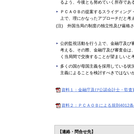
るよう、今後とも努めていく所存であ
ＰＣＡＯＢの提案するスライディング
上で、理にかなったアプローチだと考
(注) 外国当局の制度の独立性及び厳格
公的監視活動を行う上で、金融庁及び
考える。その際、金融庁及び審査会は
く当局間で交換することが望ましいと
多くの国が母国主義を採用している状
主義によることを検討すべきではない
資料１：金融庁及び公認会計士・監査審
資料２：ＰＣＡＯＢによる規則4012条
【連絡・問合せ先】