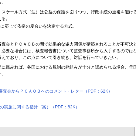
る。
・スケール方式（注）は公益の保護を図りつつ、行政手続の重複を避け
える。
さに応じて依拠の度合いを決定する方式。
審査会とＰＣＡＯＢの間で効果的な協力関係が構築されることが不可決
、必要な場合には、検査報告書について監査事務所から入手するのでは
考えており、この点について引き続き、対話を行っていきたい。
況に鑑みれば、各国における規制の枠組みが十分と認められる場合、母
か。
査会からＰＣＡＯＢへのコメント・レター（PDF：62K）
の実施に関する指針（案）（PDF：82K）