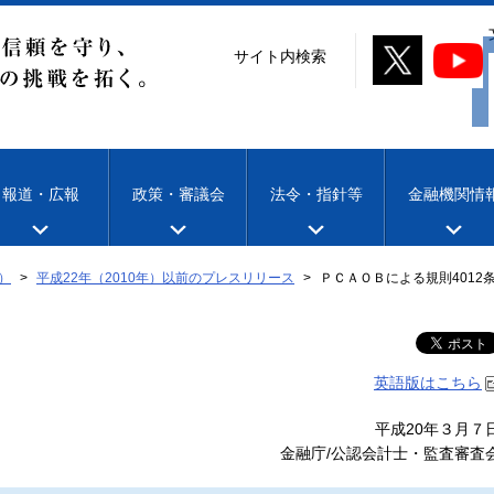
サイト内検索
報道・広報
政策・審議会
法令・指針等
金融機関情
）
平成22年（2010年）以前のプレスリリース
ＰＣＡＯＢによる規則401
英語版はこちら
平成20年３月７
金融庁/公認会計士・監査審査