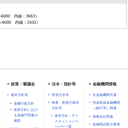
6000 内線：3663）
-6000 内線：2432）
政策・審議会
法令・指針等
金融機関情報
基本方針等
所管法令等
全金融機関共通
検査・監督の基本
預金取扱金融機関
金融行政方針
方針等
（銀行等）関連
政府方針におけ
る金融庁関連の
基本方針・ディ
保険会社関連
施策
スカッションペ
金融商品取引業者
ーパー一覧