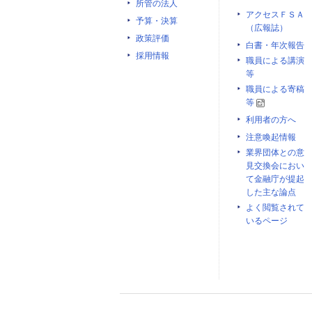
所管の法人
アクセスＦＳＡ
予算・決算
（広報誌）
政策評価
白書・年次報告
採用情報
職員による講演
等
職員による寄稿
等
利用者の方へ
注意喚起情報
業界団体との意
見交換会におい
て金融庁が提起
した主な論点
よく閲覧されて
いるページ