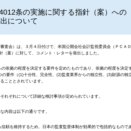
4012条の実施に関する指針（案）への
発出について
（審査会）は、３月４日付けで、米国公開会社会計監視委員会（ＰＣＡ
指針（案）に対して、コメント・レターを発出しました。
査への依拠の程度を決定する要件を定めたものであり、依拠の程度を決定
要件（(1)十分性、完全性、(2)監査業界からの独立性、(3)財源の独
慮することとされています。
件それぞれについて詳細な検討事項が定められています。
主な内容は以下の通りです。
る信頼を維持するため、日本の監査監督体制が効果的で包括的なもので