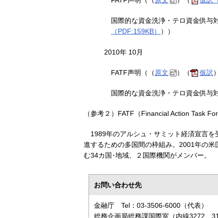
FATF声明（（
原文
）（
仮訳（
国際的な資金洗浄・テロ資金供与
（PDF:159KB）
））
2010年 10月
FATF声明（（
原文
）（
仮訳
国際的な資金洗浄・テロ資金供与
（参考２）FATF（Financial Action Tas
1989年のアルシュ・サミット経済宣言
進するための多国間の枠組み。2001年の
む34カ国･地域、２国際機関がメンバー。
お問い合わせ先
金融庁 Tel：03-3506-6000（代表）
総務企画局総務課国際室（内線3272、31