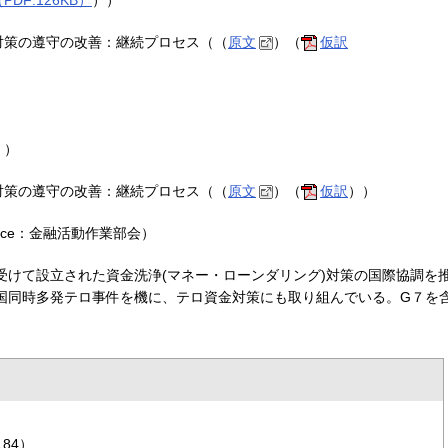
PDF:126KB）
））
対策の遵守の改善：継続プロセス（（
原文
）（
仮訳
））
対策の遵守の改善：継続プロセス（（
原文
）（
仮訳
））
k Force：金融活動作業部会）
を受けて設立された資金洗浄(マネー・ローンダリング)対策の国際協調を
米国同時多発テロ事件を機に、テロ資金対策にも取り組んでいる。G７を
84）