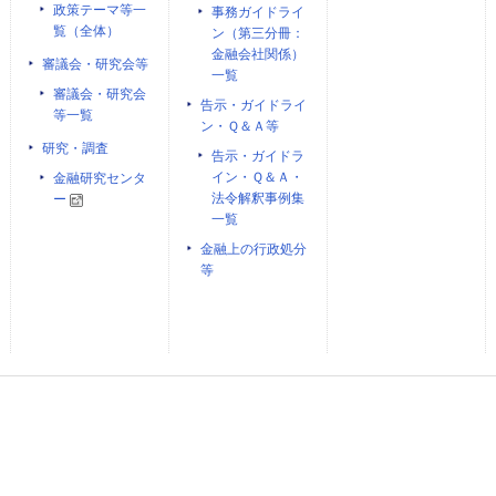
政策テーマ等一
事務ガイドライ
覧（全体）
ン（第三分冊：
金融会社関係）
審議会・研究会等
一覧
審議会・研究会
告示・ガイドライ
等一覧
ン・Ｑ＆Ａ等
研究・調査
告示・ガイドラ
イン・Ｑ＆Ａ・
金融研究センタ
法令解釈事例集
ー
一覧
金融上の行政処分
等