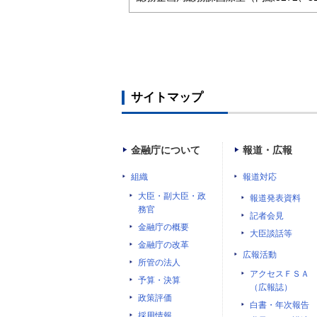
サイトマップ
金融庁について
報道・広報
組織
報道対応
大臣・副大臣・政
報道発表資料
務官
記者会見
金融庁の概要
大臣談話等
金融庁の改革
広報活動
所管の法人
アクセスＦＳＡ
予算・決算
（広報誌）
政策評価
白書・年次報告
採用情報