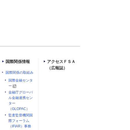
国際関係情報
アクセスＦＳＡ
（広報誌）
国際関係の取組み
国際金融センタ
ー
金融庁グローバ
ル金融連携セン
ター
（GLOPAC）
監査監督機関国
際フォーラム
（IFIAR）事務