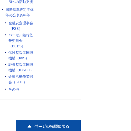
局への活動支援
国際基準設定主体
等の公表資料等
金融安定理事会
（FSB）
バーゼル銀行監
督委員会
（BCBS）
保険監督者国際
機構（IAIS）
証券監督者国際
機構（IOSCO）
金融活動作業部
会（FATF）
その他
ページの先頭に戻る