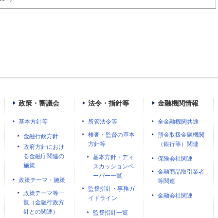
政策・審議会
法令・指針等
金融機関情報
基本方針等
所管法令等
全金融機関共通
検査・監督の基本
預金取扱金融機関
金融行政方針
方針等
（銀行等）関連
政府方針におけ
る金融庁関連の
基本方針・ディ
保険会社関連
施策
スカッションペ
金融商品取引業者
ーパー一覧
政策テーマ・施策
等関連
監督指針・事務ガ
政策テーマ等一
金融会社関連
イドライン
覧（金融行政方
針との関連）
監督指針一覧