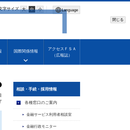
文字サイズ
大
中
小
Language
閉じる
Global Site
Financial Services Agency
アクセスＦＳＡ
報
国際関係情報
（広報誌）
Machine translation
English
相談・手続・採用情報
日
庁
各種窓口のご案内
金融サービス利用者相談室
金融行政モニター