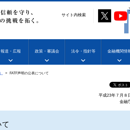
サイト内検索
報道・広報
政策・審議会
法令・指針等
金融機関情
）
FATF声明の公表について
平成23年７月８
金融
いて