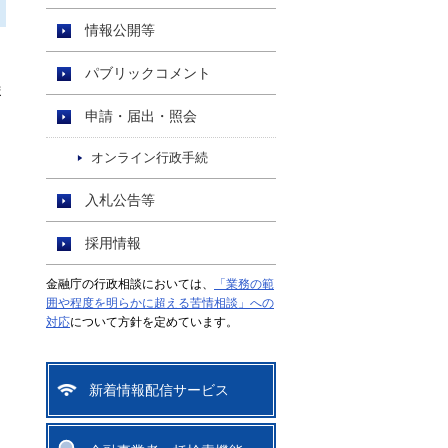
情報公開等
パブリックコメント
ま
申請・届出・照会
オンライン行政手続
入札公告等
採用情報
金融庁の行政相談においては、
「業務の範
囲や程度を明らかに超える苦情相談」への
対応
について方針を定めています。
新着情報配信サービス