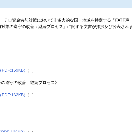
洗浄・テロ資金供与対策において非協力的な国・地域を特定する「FATF声
与対策の遵守の改善：継続プロセス」に関する文書が採択及び公表され
PDF:159KB）
））
策の遵守の改善：継続プロセス》
PDF:162KB）
））