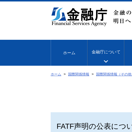
本
文
へ
移
動
金融庁について
ホーム
ホーム
国際関係情報
国際関係情報（その他
FATF声明の公表につ