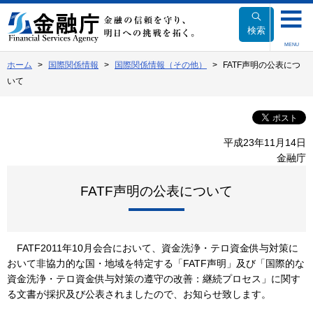
本
文
検索
へ
MENU
移
ホーム
国際関係情報
国際関係情報（その他）
FATF声明の公表につ
動
いて
平成23年11月14日
金融庁
FATF声明の公表について
FATF2011年10月会合において、資金洗浄・テロ資金供与対策に
おいて非協力的な国・地域を特定する「FATF声明」及び「国際的な
資金洗浄・テロ資金供与対策の遵守の改善：継続プロセス」に関す
る文書が採択及び公表されましたので、お知らせ致します。