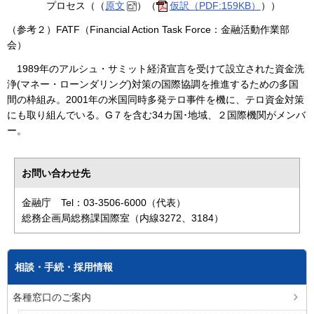
プロセス（（
原文
）（
仮訳（PDF:159KB）
））
（参考２）FATF（Financial Action Task Force：金融活動作業部
会）
1989年のアルシュ・サミット経済宣言を受けて設立された資金洗
浄(マネー・ローンダリング)対策の国際協調を推進するための多国
間の枠組み。2001年の米国同時多発テロ事件を機に、テロ資金対策
にも取り組んでいる。G７を含む34カ国･地域、２国際機関がメンバ
ー。
お問い合わせ先
金融庁 Tel：03-3506-6000（代表）
総務企画局総務課国際室（内線3272、3184）
相談・手続・採用情報
各種窓口のご案内