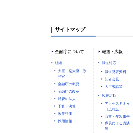
サイトマップ
金融庁について
報道・広報
組織
報道対応
大臣・副大臣・政
報道発表資料
務官
記者会見
金融庁の概要
大臣談話等
金融庁の改革
広報活動
所管の法人
アクセスＦＳＡ
予算・決算
（広報誌）
政策評価
白書・年次報告
採用情報
職員による講演
等