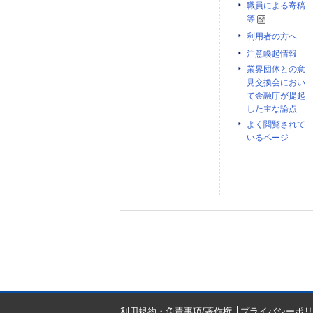
職員による寄稿
等
利用者の方へ
注意喚起情報
業界団体との意
見交換会におい
て金融庁が提起
した主な論点
よく閲覧されて
いるページ
利用規約・免責事項/著作権
プライバシーポリ