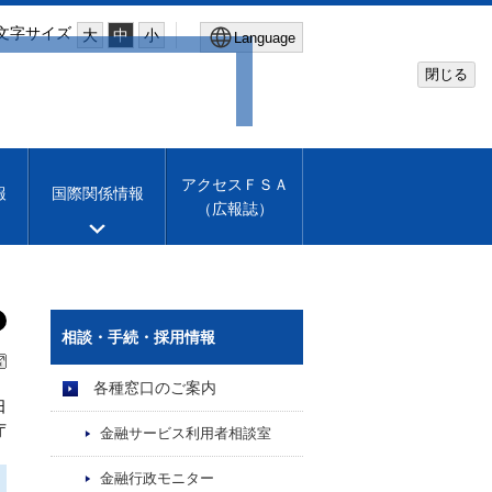
文字サイズ
大
中
小
Language
閉じる
Global Site
Financial Services Agency
アクセスＦＳＡ
報
国際関係情報
（広報誌）
Machine translation
English
相談・手続・採用情報
各種窓口のご案内
日
庁
金融サービス利用者相談室
金融行政モニター