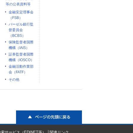
等の公表資料等
金融安定理事会
（FSB）
バーゼル銀行監
督委員会
（BCBS）
保険監督者国際
機構（IAIS）
証券監督者国際
機構（IOSCO）
金融活動作業部
会（FATF）
その他
ページの先頭に戻る
索サービス（EDINET等）
関連リンク