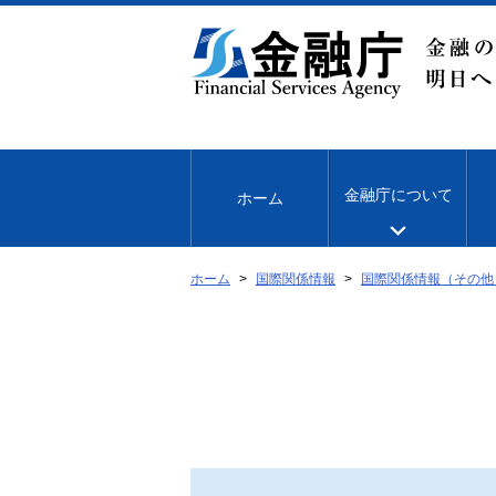
本
文
へ
移
動
金融庁について
ホーム
ホーム
国際関係情報
国際関係情報（その他