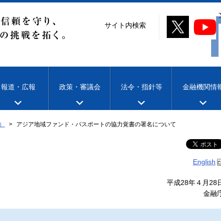
サイト内検索
報道・広報
政策・審議会
法令・指針等
金融機関情
）
アジア地域ファンド・パスポートの協力覚書の署名について
English
平成28年４月28
金融