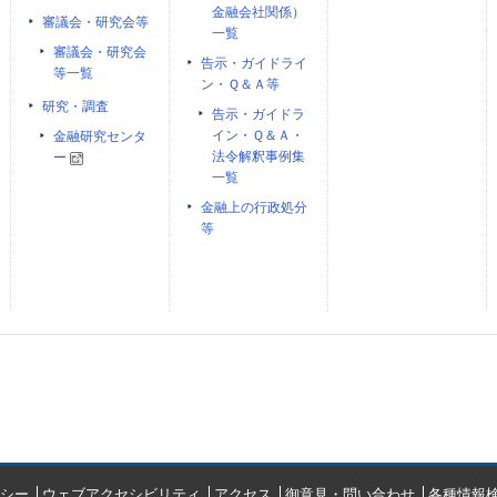
金融会社関係）
審議会・研究会等
一覧
審議会・研究会
告示・ガイドライ
等一覧
ン・Ｑ＆Ａ等
研究・調査
告示・ガイドラ
イン・Ｑ＆Ａ・
金融研究センタ
法令解釈事例集
ー
一覧
金融上の行政処分
等
シー
ウェブアクセシビリティ
アクセス
御意見・問い合わせ
各種情報検