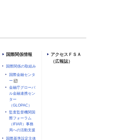
国際関係情報
アクセスＦＳＡ
（広報誌）
国際関係の取組み
国際金融センタ
ー
金融庁グローバ
ル金融連携セン
ター
（GLOPAC）
監査監督機関国
際フォーラム
（IFIAR）事務
局への活動支援
国際基準設定主体