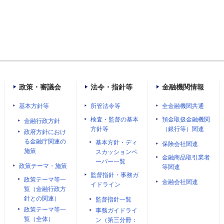
政策・審議会
法令・指針等
金融機関情報
基本方針等
所管法令等
全金融機関共通
検査・監督の基本
預金取扱金融機関
金融行政方針
方針等
（銀行等）関連
政府方針におけ
る金融庁関連の
基本方針・ディ
保険会社関連
施策
スカッションペ
金融商品取引業者
ーパー一覧
政策テーマ・施策
等関連
監督指針・事務ガ
政策テーマ等一
金融会社関連
イドライン
覧（金融行政方
針との関連）
監督指針一覧
政策テーマ等一
事務ガイドライ
覧（全体）
ン（第三分冊：