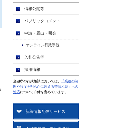
情報公開等
パブリックコメント
申請・届出・照会
オンライン行政手続
入札公告等
採用情報
金融庁の行政相談においては、
「業務の範
、
囲や程度を明らかに超える苦情相談」への
め
対応
について方針を定めています。
新着情報配信サービス