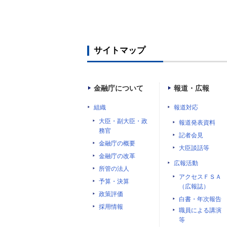
サイトマップ
金融庁について
報道・広報
組織
報道対応
大臣・副大臣・政
報道発表資料
務官
記者会見
金融庁の概要
大臣談話等
金融庁の改革
広報活動
所管の法人
アクセスＦＳＡ
予算・決算
（広報誌）
政策評価
白書・年次報告
採用情報
職員による講演
等