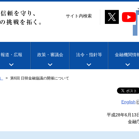
サイト内検索
報道・広報
政策・審議会
法令・指針等
金融機関情
）
第6回 日韓金融協議の開催について
English
平成28年6月13
金融