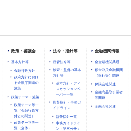
政策・審議会
法令・指針等
金融機関情報
基本方針等
所管法令等
全金融機関共通
検査・監督の基本
預金取扱金融機関
金融行政方針
方針等
（銀行等）関連
政府方針におけ
る金融庁関連の
基本方針・ディ
保険会社関連
施策
スカッションペ
金融商品取引業者
ーパー一覧
政策テーマ・施策
等関連
監督指針・事務ガ
政策テーマ等一
金融会社関連
イドライン
覧（金融行政方
針との関連）
監督指針一覧
政策テーマ等一
事務ガイドライ
覧（全体）
ン（第三分冊：