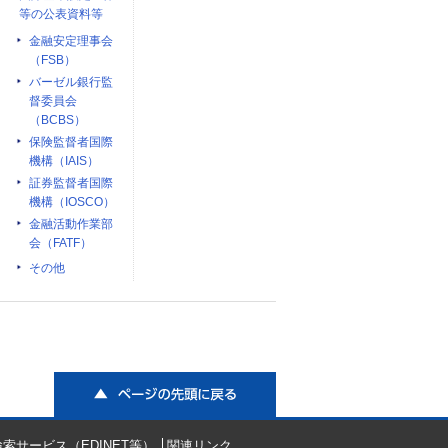
等の公表資料等
金融安定理事会
（FSB）
バーゼル銀行監
督委員会
（BCBS）
保険監督者国際
機構（IAIS）
証券監督者国際
機構（IOSCO）
金融活動作業部
会（FATF）
その他
ページの先頭に戻る
索サービス（EDINET等）
関連リンク