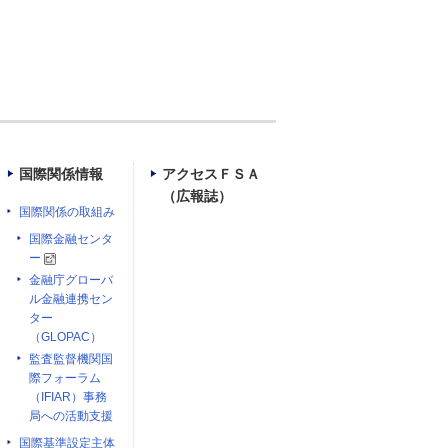
国際関係情報
アクセスＦＳＡ
（広報誌）
国際関係の取組み
国際金融センタ
ー
金融庁グローバ
ル金融連携セン
ター
（GLOPAC）
監査監督機関国
際フォーラム
（IFIAR）事務
局への活動支援
国際基準設定主体