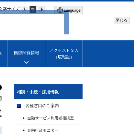
文字サイズ
大
中
小
Language
閉じる
Global Site
Financial Services Agency
アクセスＦＳＡ
報
国際関係情報
（広報誌）
Machine translation
English
相談・手続・採用情報
各種窓口のご案内
日
庁
金融サービス利用者相談室
金融行政モニター