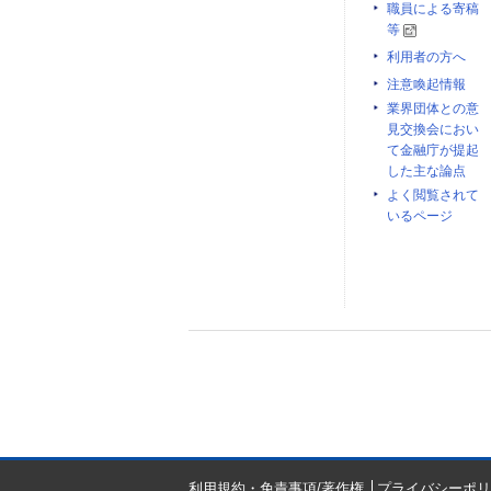
職員による寄稿
等
利用者の方へ
注意喚起情報
業界団体との意
見交換会におい
て金融庁が提起
した主な論点
よく閲覧されて
いるページ
利用規約・免責事項/著作権
プライバシーポリ