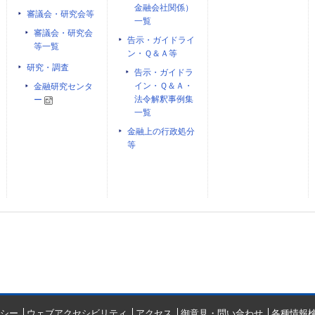
金融会社関係）
審議会・研究会等
一覧
審議会・研究会
告示・ガイドライ
等一覧
ン・Ｑ＆Ａ等
研究・調査
告示・ガイドラ
イン・Ｑ＆Ａ・
金融研究センタ
法令解釈事例集
ー
一覧
金融上の行政処分
等
シー
ウェブアクセシビリティ
アクセス
御意見・問い合わせ
各種情報検