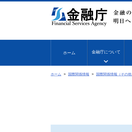
本
文
へ
移
動
金融庁について
ホーム
ホーム
国際関係情報
国際関係情報（その他