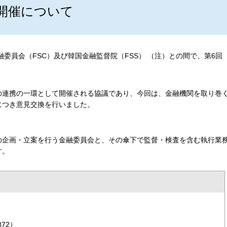
の開催について
融委員会（FSC）及び韓国金融監督院（FSS） （注）との間で、第6回
。
の連携の一環として開催される協議であり、今回は、金融機関を取り巻
につき意見交換を行いました。
の企画・立案を行う金融委員会と、その傘下で監督・検査を含む執行業
す。
72）