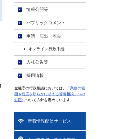
情報公開等
パブリックコメント
申請・届出・照会
オンライン行政手続
く
入札公告等
採用情報
務
金融庁の行政相談においては、
「業務の範
囲や程度を明らかに超える苦情相談」への
対応
について方針を定めています。
新着情報配信サービス