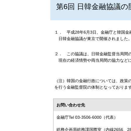
第6回 日韓金融協議
１．
平成28年6月3日、金融庁と韓国金
日韓金融協議が東京で開催されました
２．
この協議は、日韓金融監督当局間
現在の経済情勢や両当局間の協力など
（注）
韓国の金融行政については、政策
を行う金融監督院の体制となっておりま
お問い合わせ先
金融庁Tel 03-3506-6000（代表）
総務企画局総務課国際室（内線2656、28