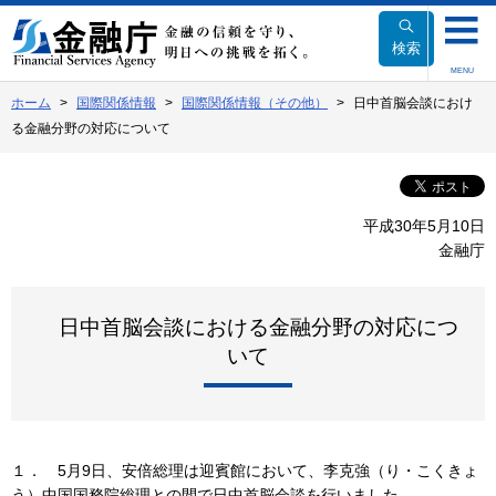
本
文
検索
へ
MENU
移
ホーム
国際関係情報
国際関係情報（その他）
日中首脳会談におけ
動
る金融分野の対応について
平成30年5月10日
金融庁
日中首脳会談における金融分野の対応につ
いて
１． 5月9日、安倍総理は迎賓館において、李克強（り・こくきょ
う）中国国務院総理との間で日中首脳会談を行いました。