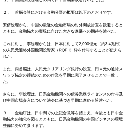
２． 首脳会談における金融分野の概要は以下のとおりです。
安倍総理から、中国の最近の金融市場の対外開放措置を歓迎すると
ともに、金融協力の実現に向けた大きな進展への期待を述べた。
これに対し、李総理からは、日本に対して2,000億元（約3.4兆円）
の人民元適格外国機関投資家（RQFII）枠を付与することが伝えら
れた。
また、両首脳は、人民元クリアリング銀行の設置、円＝元の通貨ス
ワップ協定の締結のための作業を早期に完了させることで一致し
た。
さらに、李総理は、日系金融機関への債券業務ライセンスの付与及
び中国市場参入について法令に基づき早期に進める旨述べた。
３． 金融庁は、日中間での上記合意等を踏まえ、今後とも日中金
融協力の強化を図るとともに、日系金融機関の中国ビジネスの環境
整備に努めて参ります。