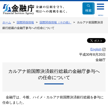
本
文
検索
へ
MENU
移
ホーム
国際関係情報
国際関係情報（その他）
カルアナ前国際決済
動
銀行総裁の金融庁参与への任命について
English
平成30年8月20日
金融庁
カルアナ前国際決済銀行総裁の金融庁参与へ
の任命について
金融庁は、今般、ハイメ・カルアナ前国際決済銀行総裁を参与に
任命しました。