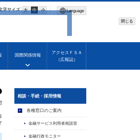
文字サイズ
大
中
小
Language
閉じる
Global Site
Financial Services Agency
アクセスＦＳＡ
報
国際関係情報
（広報誌）
Machine translation
English
相談・手続・採用情報
各種窓口のご案内
日
庁
金融サービス利用者相談室
金融行政モニター