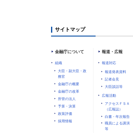
サイトマップ
金融庁について
報道・広報
組織
報道対応
大臣・副大臣・政
報道発表資料
務官
記者会見
金融庁の概要
大臣談話等
金融庁の改革
広報活動
所管の法人
アクセスＦＳＡ
予算・決算
（広報誌）
政策評価
白書・年次報告
採用情報
職員による講演
等