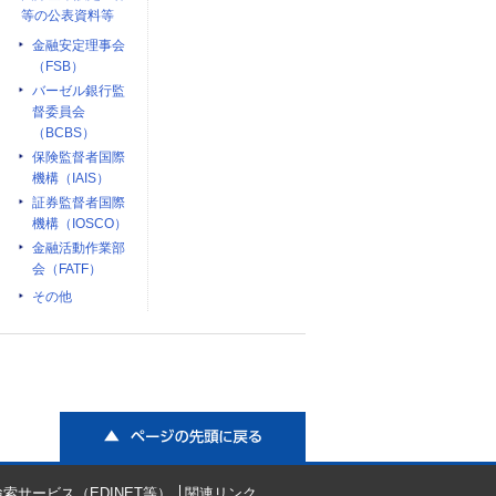
等の公表資料等
金融安定理事会
（FSB）
バーゼル銀行監
督委員会
（BCBS）
保険監督者国際
機構（IAIS）
証券監督者国際
機構（IOSCO）
金融活動作業部
会（FATF）
その他
ページの先頭に戻る
索サービス（EDINET等）
関連リンク