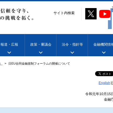
サイト内検索
報道・広報
政策・審議会
法令・指針等
金融機関情
）
日EU合同金融規制フォーラムの開催について
English
令和元年10月15
金融