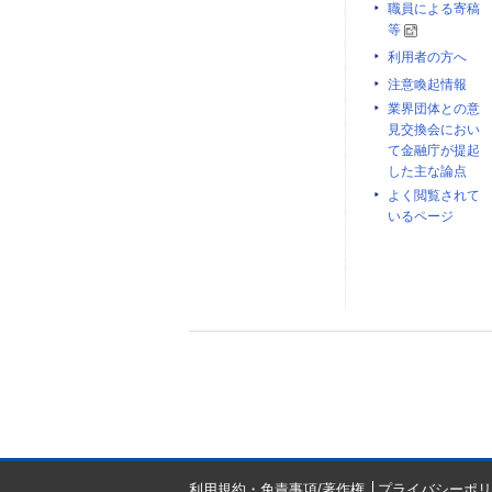
職員による寄稿
等
利用者の方へ
注意喚起情報
業界団体との意
見交換会におい
て金融庁が提起
した主な論点
よく閲覧されて
いるページ
利用規約・免責事項/著作権
プライバシーポリ