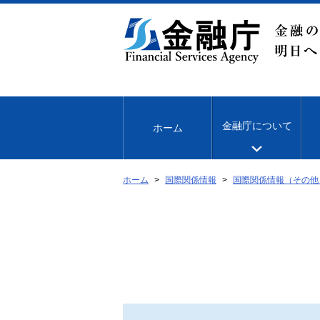
本
文
へ
移
動
金融庁について
ホーム
ホーム
国際関係情報
国際関係情報（その他