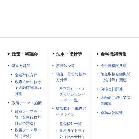
政策・審議会
法令・指針等
金融機関情報
基本方針等
所管法令等
全金融機関共通
検査・監督の基本
預金取扱金融機関
金融行政方針
方針等
（銀行等）関連
政府方針におけ
る金融庁関連の
基本方針・ディ
保険会社関連
施策
スカッションペ
金融商品取引業者
ーパー一覧
政策テーマ・施策
等関連
監督指針・事務ガ
政策テーマ等一
金融会社関連
イドライン
覧（金融行政方
針との関連）
監督指針一覧
政策テーマ等一
事務ガイドライ
覧（全体）
ン（第三分冊：