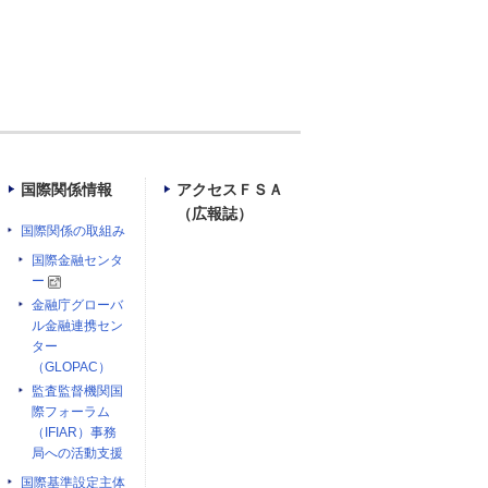
国際関係情報
アクセスＦＳＡ
（広報誌）
国際関係の取組み
国際金融センタ
ー
金融庁グローバ
ル金融連携セン
ター
（GLOPAC）
監査監督機関国
際フォーラム
（IFIAR）事務
局への活動支援
国際基準設定主体