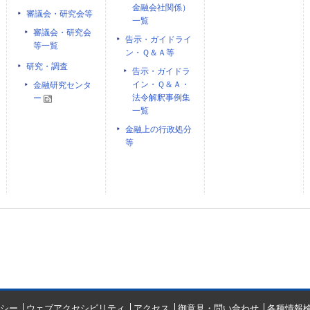
金融会社関係）
審議会・研究会等
一覧
審議会・研究会
告示・ガイドライ
等一覧
ン・Ｑ＆Ａ等
研究・調査
告示・ガイドラ
イン・Ｑ＆Ａ・
金融研究センタ
法令解釈事例集
ー
一覧
金融上の行政処分
等
シー
ウェブアクセシビリティ
アクセス
御意見・問い合わせ
各種情報検