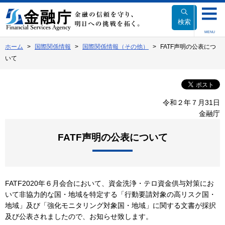
本
文
検索
へ
MENU
移
ホーム
国際関係情報
国際関係情報（その他）
FATF声明の公表につ
動
いて
令和２年７月31日
金融庁
FATF声明の公表について
FATF2020年６月会合において、資金洗浄・テロ資金供与対策にお
いて非協力的な国・地域を特定する「行動要請対象の高リスク国・
地域」及び「強化モニタリング対象国・地域」に関する文書が採択
及び公表されましたので、お知らせ致します。